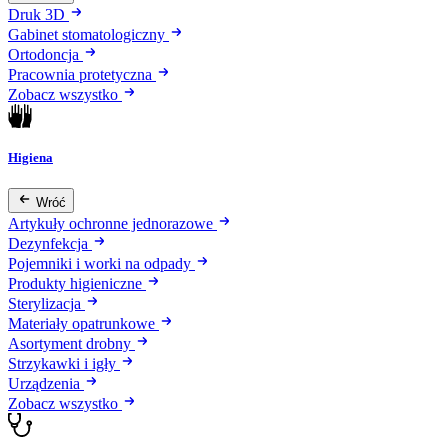
Druk 3D
Gabinet stomatologiczny
Ortodoncja
Pracownia protetyczna
Zobacz wszystko
Higiena
Wróć
Artykuły ochronne jednorazowe
Dezynfekcja
Pojemniki i worki na odpady
Produkty higieniczne
Sterylizacja
Materiały opatrunkowe
Asortyment drobny
Strzykawki i igły
Urządzenia
Zobacz wszystko