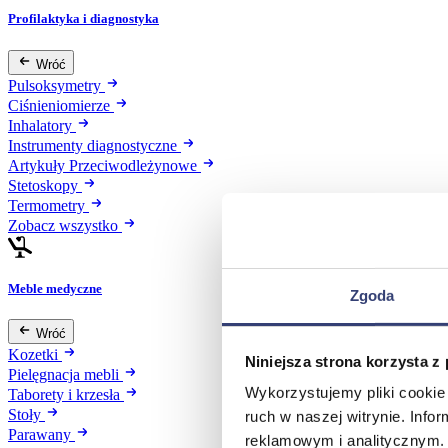
Profilaktyka i diagnostyka
Wróć
Pulsoksymetry
Ciśnieniomierze
Inhalatory
Instrumenty diagnostyczne
Artykuły Przeciwodleżynowe
Stetoskopy
Termometry
Zobacz wszystko
Meble medyczne
Zgoda
Wróć
Kozetki
Niniejsza strona korzysta z
Pielęgnacja mebli
Wykorzystujemy pliki cookie 
Taborety i krzesła
Stoły
ruch w naszej witrynie. Inf
Parawany
reklamowym i analitycznym. 