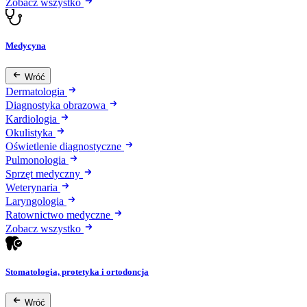
Zobacz wszystko
Medycyna
Wróć
Dermatologia
Diagnostyka obrazowa
Kardiologia
Okulistyka
Oświetlenie diagnostyczne
Pulmonologia
Sprzęt medyczny
Weterynaria
Laryngologia
Ratownictwo medyczne
Zobacz wszystko
Stomatologia, protetyka i ortodoncja
Wróć