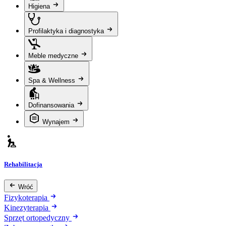
Higiena
Profilaktyka i diagnostyka
Meble medyczne
Spa & Wellness
Dofinansowania
Wynajem
Rehabilitacja
Wróć
Fizykoterapia
Kinezyterapia
Sprzęt ortopedyczny