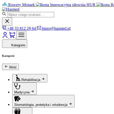
Rowery Monark
Innowacyjna siłownia HUR
R
+48 33 812 29 64
biuro@hasmed.pl
Kategorie
Kategorie
Wróć
Rehabilitacja
Medycyna
Stomatologia, protetyka i ortodoncja