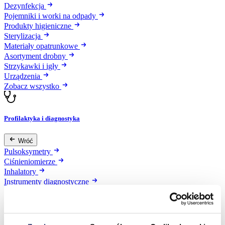
Dezynfekcja
Pojemniki i worki na odpady
Produkty higieniczne
Sterylizacja
Materiały opatrunkowe
Asortyment drobny
Strzykawki i igły
Urządzenia
Zobacz wszystko
Profilaktyka i diagnostyka
Wróć
Pulsoksymetry
Ciśnieniomierze
Inhalatory
Instrumenty diagnostyczne
Artykuły Przeciwodleżynowe
Stetoskopy
Termometry
Zobacz wszystko