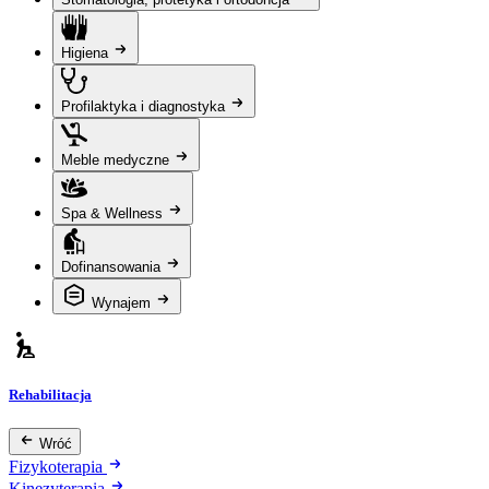
Higiena
Profilaktyka i diagnostyka
Meble medyczne
Spa & Wellness
Dofinansowania
Wynajem
Rehabilitacja
Wróć
Fizykoterapia
Kinezyterapia