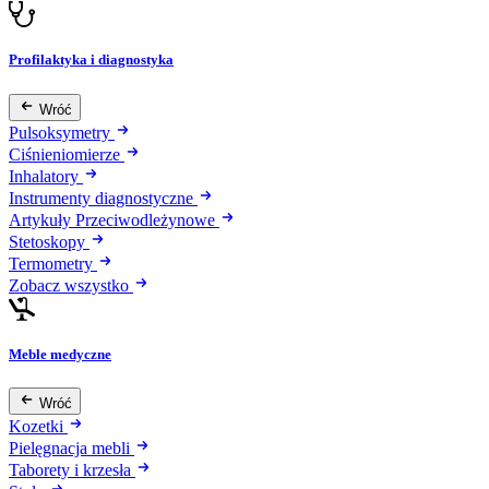
Profilaktyka i diagnostyka
Wróć
Pulsoksymetry
Ciśnieniomierze
Inhalatory
Instrumenty diagnostyczne
Artykuły Przeciwodleżynowe
Stetoskopy
Termometry
Zobacz wszystko
Meble medyczne
Wróć
Kozetki
Pielęgnacja mebli
Taborety i krzesła