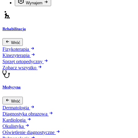
Wynajem
Rehabilitacja
Wróć
Fizykoterapia
Kinezyterapia
Sprzęt ortopedyczny
Zobacz wszystko
Medycyna
Wróć
Dermatologia
Diagnostyka obrazowa
Kardiologia
Okulistyka
Oświetlenie diagnostyczne