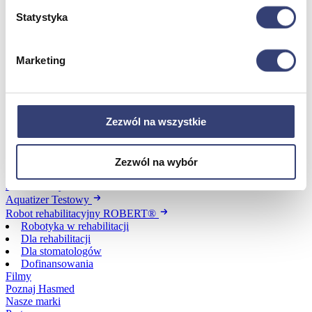
Statystyka
Dofinansowania
Marketing
Wróć
Dofinansowania
Zobacz wszystko
Zezwól na wszystkie
Wynajem
Zezwól na wybór
Wróć
Zobacz wszystko
Aquatizer Testowy
Robot rehabilitacyjny ROBERT®
Robotyka w rehabilitacji
Dla rehabilitacji
Dla stomatologów
Dofinansowania
Filmy
Poznaj Hasmed
Nasze marki