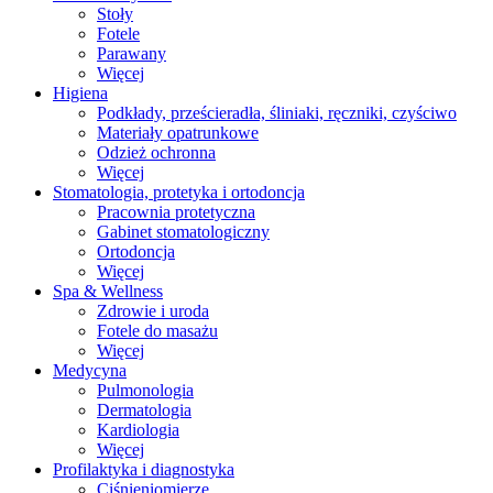
Stoły
Fotele
Parawany
Więcej
Higiena
Podkłady, prześcieradła, śliniaki, ręczniki, czyściwo
Materiały opatrunkowe
Odzież ochronna
Więcej
Stomatologia, protetyka i ortodoncja
Pracownia protetyczna
Gabinet stomatologiczny
Ortodoncja
Więcej
Spa & Wellness
Zdrowie i uroda
Fotele do masażu
Więcej
Medycyna
Pulmonologia
Dermatologia
Kardiologia
Więcej
Profilaktyka i diagnostyka
Ciśnieniomierze