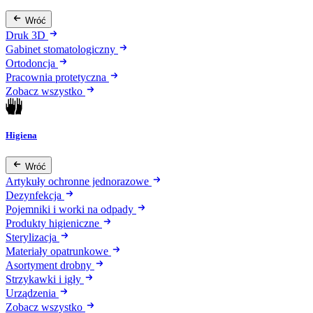
Wróć
Druk 3D
Gabinet stomatologiczny
Ortodoncja
Pracownia protetyczna
Zobacz wszystko
Higiena
Wróć
Artykuły ochronne jednorazowe
Dezynfekcja
Pojemniki i worki na odpady
Produkty higieniczne
Sterylizacja
Materiały opatrunkowe
Asortyment drobny
Strzykawki i igły
Urządzenia
Zobacz wszystko