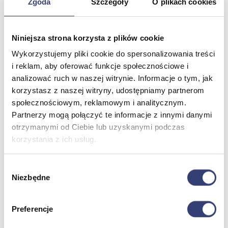
Zgoda
Szczegóły
O plikach cookies
Meble medyczne
Niniejsza strona korzysta z plików cookie
Wróć
Wykorzystujemy pliki cookie do spersonalizowania treści
Kozetki
i reklam, aby oferować funkcje społecznościowe i
Pielęgnacja mebli
analizować ruch w naszej witrynie. Informacje o tym, jak
Taborety i krzesła
korzystasz z naszej witryny, udostępniamy partnerom
Stoły
społecznościowym, reklamowym i analitycznym.
Parawany
Fotele
Partnerzy mogą połączyć te informacje z innymi danymi
Zobacz wszystko
otrzymanymi od Ciebie lub uzyskanymi podczas
korzystania z ich usług.
Spa & Wellness
Wybór
Niezbędne
Wróć
zgody
Fotele do masażu
Urządzenia
Preferencje
Zdrowie i uroda
Zobacz wszystko