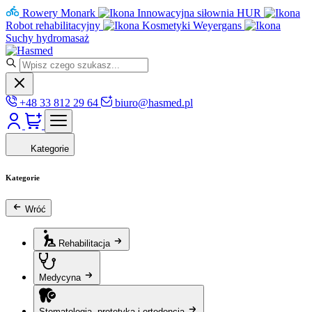
Rowery Monark
Innowacyjna siłownia HUR
Robot rehabilitacyjny
Kosmetyki Weyergans
Suchy hydromasaż
+48 33 812 29 64
biuro@hasmed.pl
Kategorie
Kategorie
Wróć
Rehabilitacja
Medycyna
Stomatologia, protetyka i ortodoncja