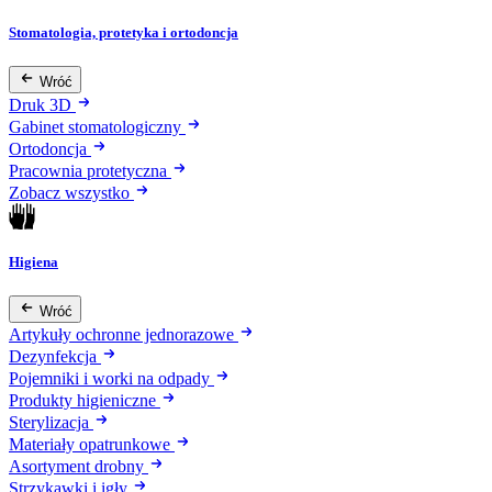
Stomatologia, protetyka i ortodoncja
Wróć
Druk 3D
Gabinet stomatologiczny
Ortodoncja
Pracownia protetyczna
Zobacz wszystko
Higiena
Wróć
Artykuły ochronne jednorazowe
Dezynfekcja
Pojemniki i worki na odpady
Produkty higieniczne
Sterylizacja
Materiały opatrunkowe
Asortyment drobny
Strzykawki i igły