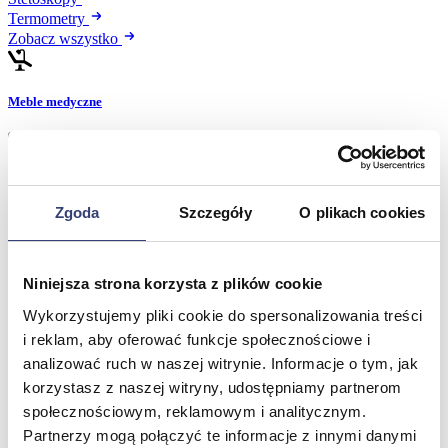
Termometry
Zobacz wszystko
Meble medyczne
Wróć
Kozetki
Pielęgnacja mebli
Taborety i krzesła
Zgoda
Szczegóły
O plikach cookies
Stoły
Parawany
Fotele
Niniejsza strona korzysta z plików cookie
Zobacz wszystko
Wykorzystujemy pliki cookie do spersonalizowania treści
i reklam, aby oferować funkcje społecznościowe i
Spa & Wellness
analizować ruch w naszej witrynie. Informacje o tym, jak
korzystasz z naszej witryny, udostępniamy partnerom
Wróć
społecznościowym, reklamowym i analitycznym.
Fotele do masażu
Partnerzy mogą połączyć te informacje z innymi danymi
Urządzenia