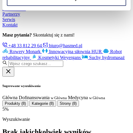
Poznaj Hasmed
Nasze marki
Partnerzy
Serwis
Kontakt
Masz pytania?
Skontaktuj się z nami!
+48 33 812 29 64
biuro@hasmed.pl
Rowery Monark
Innowacyjna siłownia HUR
Robot
rehabilitacyjny
Kosmetyki Weyergans
Suchy hydromasaż
Sugerowane wyszukiwania
Główna
Dofinansowania
Medycyna
w Główna
w Główna
Produkty
(8)
Kategorie
(8)
Strony
(8)
5%
Wyszukiwanie
Brak jakichkolwiek wyników