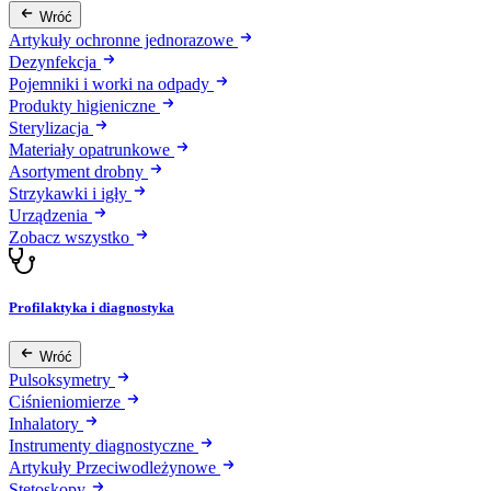
Wróć
Artykuły ochronne jednorazowe
Dezynfekcja
Pojemniki i worki na odpady
Produkty higieniczne
Sterylizacja
Materiały opatrunkowe
Asortyment drobny
Strzykawki i igły
Urządzenia
Zobacz wszystko
Profilaktyka i diagnostyka
Wróć
Pulsoksymetry
Ciśnieniomierze
Inhalatory
Instrumenty diagnostyczne
Artykuły Przeciwodleżynowe
Stetoskopy