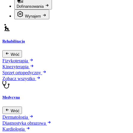
Dofinansowania
Wynajem
Rehabilitacja
Wróć
Fizykoterapia
Kinezyterapia
Sprzęt ortopedyczny
Zobacz wszystko
Medycyna
Wróć
Dermatologia
Diagnostyka obrazowa
Kardiologia