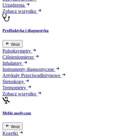
Urządzenia
Zobacz wszystko
Profilaktyka i diagnostyka
Wróć
Pulsoksymetry
Ciśnieniomierze
Inhalatory
Instrumenty diagnostyczne
Artykuły Przeciwodleżynowe
Stetoskopy
Termometry
Zobacz wszystko
Meble medyczne
Wróć
Kozetki