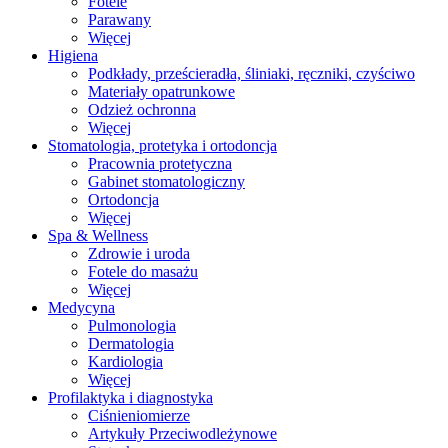
Fotele
Parawany
Więcej
Higiena
Podkłady, prześcieradła, śliniaki, ręczniki, czyściwo
Materiały opatrunkowe
Odzież ochronna
Więcej
Stomatologia, protetyka i ortodoncja
Pracownia protetyczna
Gabinet stomatologiczny
Ortodoncja
Więcej
Spa & Wellness
Zdrowie i uroda
Fotele do masażu
Więcej
Medycyna
Pulmonologia
Dermatologia
Kardiologia
Więcej
Profilaktyka i diagnostyka
Ciśnieniomierze
Artykuły Przeciwodleżynowe