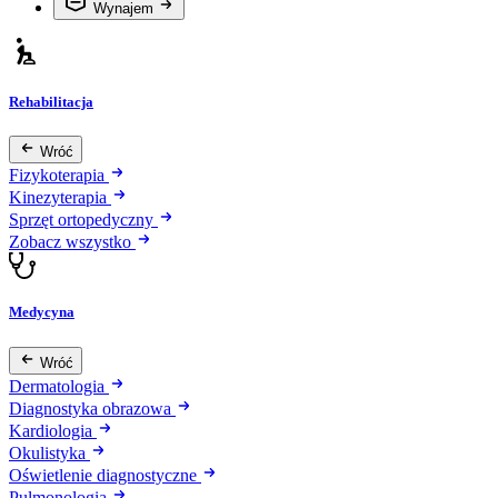
Wynajem
Rehabilitacja
Wróć
Fizykoterapia
Kinezyterapia
Sprzęt ortopedyczny
Zobacz wszystko
Medycyna
Wróć
Dermatologia
Diagnostyka obrazowa
Kardiologia
Okulistyka
Oświetlenie diagnostyczne
Pulmonologia