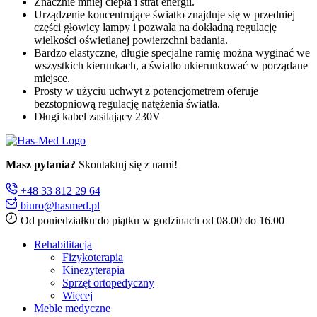
Znacznie mniej ciepła i strat energii.
Urządzenie koncentrujące światło znajduje się w przedniej
części głowicy lampy i pozwala na dokładną regulację
wielkości oświetlanej powierzchni badania.
Bardzo elastyczne, długie specjalne ramię można wyginać we
wszystkich kierunkach, a światło ukierunkować w porządane
miejsce.
Prosty w użyciu uchwyt z potencjometrem oferuje
bezstopniową regulację natężenia światła.
Długi kabel zasilający 230V
Masz pytania?
Skontaktuj się z nami!
+48 33 812 29 64
biuro@hasmed.pl
Od poniedziałku do piątku w godzinach od 08.00 do 16.00
Rehabilitacja
Fizykoterapia
Kinezyterapia
Sprzęt ortopedyczny
Więcej
Meble medyczne