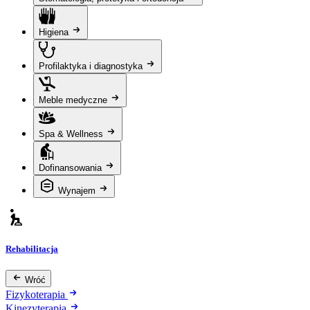
Higiena
Profilaktyka i diagnostyka
Meble medyczne
Spa & Wellness
Dofinansowania
Wynajem
Rehabilitacja
Wróć
Fizykoterapia
Kinezyterapia