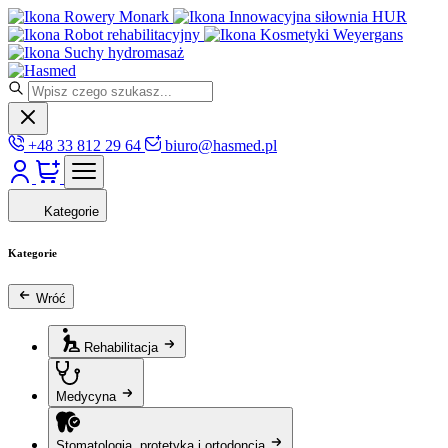
Rowery Monark
Innowacyjna siłownia HUR
Robot rehabilitacyjny
Kosmetyki Weyergans
Suchy hydromasaż
+48 33 812 29 64
biuro@hasmed.pl
Kategorie
Kategorie
Wróć
Rehabilitacja
Medycyna
Stomatologia, protetyka i ortodoncja