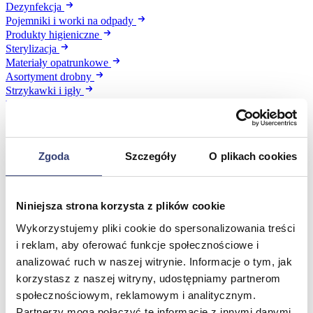
Dezynfekcja
Pojemniki i worki na odpady
Produkty higieniczne
Sterylizacja
Materiały opatrunkowe
Asortyment drobny
Strzykawki i igły
Urządzenia
Zobacz wszystko
Zgoda
Szczegóły
O plikach cookies
Profilaktyka i diagnostyka
Wróć
Niniejsza strona korzysta z plików cookie
Pulsoksymetry
Ciśnieniomierze
Wykorzystujemy pliki cookie do spersonalizowania treści
Inhalatory
i reklam, aby oferować funkcje społecznościowe i
Instrumenty diagnostyczne
analizować ruch w naszej witrynie. Informacje o tym, jak
Artykuły Przeciwodleżynowe
korzystasz z naszej witryny, udostępniamy partnerom
Stetoskopy
Termometry
społecznościowym, reklamowym i analitycznym.
Zobacz wszystko
Partnerzy mogą połączyć te informacje z innymi danymi