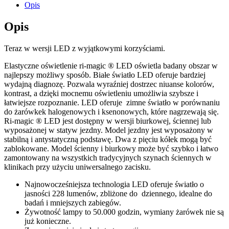
Opis
Opis
Teraz w wersji LED z wyjątkowymi korzyściami.
Elastyczne oświetlenie ri-magic ® LED oświetla badany obszar w
najlepszy możliwy sposób. Białe światło LED oferuje bardziej
wydajną diagnozę. Pozwala wyraźniej dostrzec niuanse kolorów,
kontrast, a dzięki mocnemu oświetleniu umożliwia szybsze i
łatwiejsze rozpoznanie. LED oferuje zimne światło w porównaniu
do żarówkek halogenowych i ksenonowych, które nagrzewają się.
Ri-magic ® LED jest dostępny w wersji biurkowej, ściennej lub
wyposażonej w statyw jezdny. Model jezdny jest wyposażony w
stabilną i antystatyczną podstawę. Dwa z pięciu kółek mogą być
zablokowane. Model ścienny i biurkowy może być szybko i łatwo
zamontowany na wszystkich tradycyjnych szynach ściennych w
klinikach przy użyciu uniwersalnego zacisku.
Najnowocześniejsza technologia LED oferuje światło o
jasności 228 lumenów, zbliżone do dziennego, idealne do
badań i mniejszych zabiegów.
Żywotność lampy to 50.000 godzin, wymiany żarówek nie są
już konieczne.