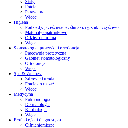
Stoły
Fotele
Parawany
Więcej
Higiena
Podkłady, prześcieradła, śliniaki, ręczniki, czyściwo
Materiały opatrunkowe
Odzież ochronna
Więcej
Stomatologia, protetyka i ortodoncja
Pracownia protetyczna
Gabinet stomatologiczny
Ortodoncja
Więcej
Spa & Wellness
Zdrowie i uroda
Fotele do masażu
Więcej
Medycyna
Pulmonologia
Dermatologia
Kardiologia
Więcej
Profilaktyka i diagnostyka
Ciśnieniomierze