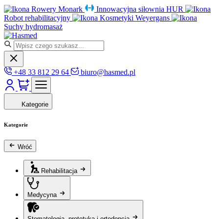
Rowery Monark
Innowacyjna siłownia HUR
Robot rehabilitacyjny
Kosmetyki Weyergans
Suchy hydromasaż
+48 33 812 29 64
biuro@hasmed.pl
Kategorie
Kategorie
Wróć
Rehabilitacja
Medycyna
Stomatologia, protetyka i ortodoncja