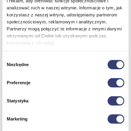
i reklam, aby oferować funkcje społecznościowe i
analizować ruch w naszej witrynie. Informacje o tym, jak
korzystasz z naszej witryny, udostępniamy partnerom
Meble medyczne
społecznościowym, reklamowym i analitycznym.
Partnerzy mogą połączyć te informacje z innymi danymi
Wróć
otrzymanymi od Ciebie lub uzyskanymi podczas
Kozetki
Pielęgnacja mebli
korzystania z ich usług.
Taborety i krzesła
Stoły
Wybór
Parawany
Niezbędne
Fotele
zgody
Zobacz wszystko
Preferencje
Spa & Wellness
Statystyka
Wróć
Fotele do masażu
Urządzenia
Marketing
Zdrowie i uroda
Zobacz wszystko