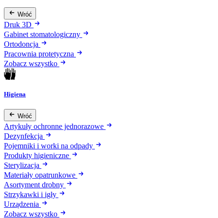
Wróć
Druk 3D
Gabinet stomatologiczny
Ortodoncja
Pracownia protetyczna
Zobacz wszystko
Higiena
Wróć
Artykuły ochronne jednorazowe
Dezynfekcja
Pojemniki i worki na odpady
Produkty higieniczne
Sterylizacja
Materiały opatrunkowe
Asortyment drobny
Strzykawki i igły
Urządzenia
Zobacz wszystko