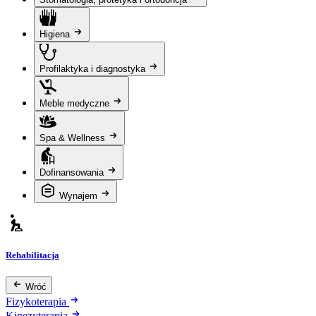
Higiena
Profilaktyka i diagnostyka
Meble medyczne
Spa & Wellness
Dofinansowania
Wynajem
Rehabilitacja
Wróć
Fizykoterapia
Kinezyterapia