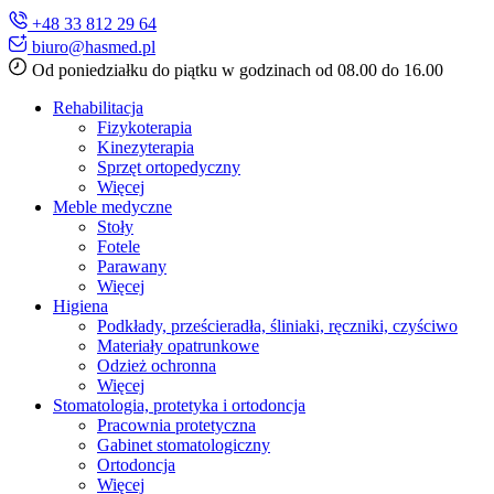
+48 33 812 29 64
biuro@hasmed.pl
Od poniedziałku do piątku w godzinach od 08.00 do 16.00
Rehabilitacja
Fizykoterapia
Kinezyterapia
Sprzęt ortopedyczny
Więcej
Meble medyczne
Stoły
Fotele
Parawany
Więcej
Higiena
Podkłady, prześcieradła, śliniaki, ręczniki, czyściwo
Materiały opatrunkowe
Odzież ochronna
Więcej
Stomatologia, protetyka i ortodoncja
Pracownia protetyczna
Gabinet stomatologiczny
Ortodoncja
Więcej