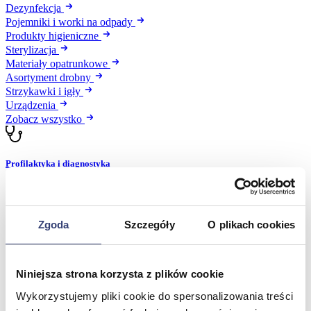
Dezynfekcja
Pojemniki i worki na odpady
Produkty higieniczne
Sterylizacja
Materiały opatrunkowe
Asortyment drobny
Strzykawki i igły
Urządzenia
Zobacz wszystko
Profilaktyka i diagnostyka
Wróć
Pulsoksymetry
Ciśnieniomierze
Zgoda
Szczegóły
O plikach cookies
Inhalatory
Instrumenty diagnostyczne
Artykuły Przeciwodleżynowe
Niniejsza strona korzysta z plików cookie
Stetoskopy
Termometry
Wykorzystujemy pliki cookie do spersonalizowania treści
Zobacz wszystko