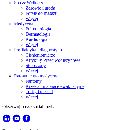
Spa & Wellness
Zdrowie i uroda
Fotele do masażu
Więcej
Medycyna
Pulmonologia
Dermatologia
Kardiologia
Więcej
Profilaktyka i diagnostyka
Ciśnieniomierze
Artykuły Przeciwodleżynowe
Stetoskopy
Więcej
Ratownictwo medyczne
Fantomy
Krzesła i materace ewakuacyjne
Torby i plecaki
Więcej
Obserwuj nasze social media