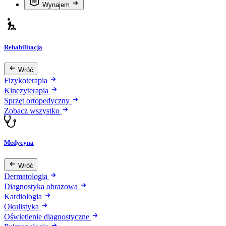
Wynajem
Rehabilitacja
Wróć
Fizykoterapia
Kinezyterapia
Sprzęt ortopedyczny
Zobacz wszystko
Medycyna
Wróć
Dermatologia
Diagnostyka obrazowa
Kardiologia
Okulistyka
Oświetlenie diagnostyczne