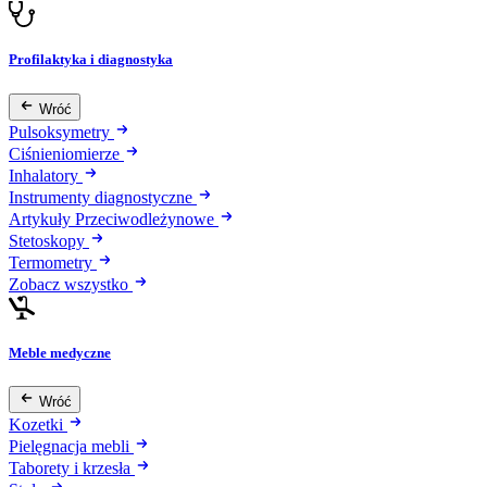
Profilaktyka i diagnostyka
Wróć
Pulsoksymetry
Ciśnieniomierze
Inhalatory
Instrumenty diagnostyczne
Artykuły Przeciwodleżynowe
Stetoskopy
Termometry
Zobacz wszystko
Meble medyczne
Wróć
Kozetki
Pielęgnacja mebli
Taborety i krzesła