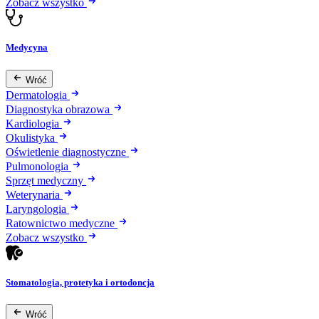
Zobacz wszystko
Medycyna
Wróć
Dermatologia
Diagnostyka obrazowa
Kardiologia
Okulistyka
Oświetlenie diagnostyczne
Pulmonologia
Sprzęt medyczny
Weterynaria
Laryngologia
Ratownictwo medyczne
Zobacz wszystko
Stomatologia, protetyka i ortodoncja
Wróć