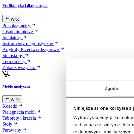
Profilaktyka i diagnostyka
Wróć
Pulsoksymetry
Ciśnieniomierze
Inhalatory
Instrumenty diagnostyczne
Artykuły Przeciwodleżynowe
Stetoskopy
Termometry
Zobacz wszystko
Meble medyczne
Zgoda
Wróć
Kozetki
Niniejsza strona korzysta z
Pielęgnacja mebli
Wykorzystujemy pliki cookie 
Taborety i krzesła
Stoły
ruch w naszej witrynie. Inf
Parawany
reklamowym i analitycznym. 