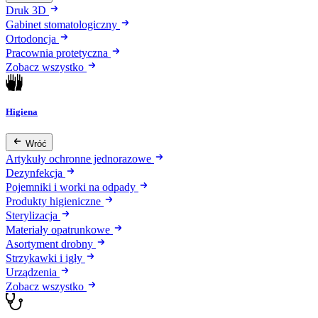
Druk 3D
Gabinet stomatologiczny
Ortodoncja
Pracownia protetyczna
Zobacz wszystko
Higiena
Wróć
Artykuły ochronne jednorazowe
Dezynfekcja
Pojemniki i worki na odpady
Produkty higieniczne
Sterylizacja
Materiały opatrunkowe
Asortyment drobny
Strzykawki i igły
Urządzenia
Zobacz wszystko