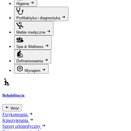
Higiena
Profilaktyka i diagnostyka
Meble medyczne
Spa & Wellness
Dofinansowania
Wynajem
Rehabilitacja
Wróć
Fizykoterapia
Kinezyterapia
Sprzęt ortopedyczny