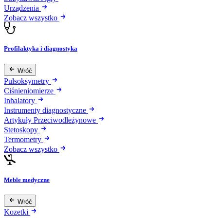
Urządzenia
Zobacz wszystko
Profilaktyka i diagnostyka
Wróć
Pulsoksymetry
Ciśnieniomierze
Inhalatory
Instrumenty diagnostyczne
Artykuły Przeciwodleżynowe
Stetoskopy
Termometry
Zobacz wszystko
Meble medyczne
Wróć
Kozetki