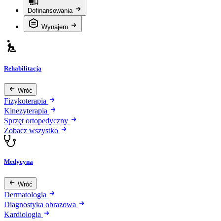
Dofinansowania
Wynajem
Rehabilitacja
Wróć
Fizykoterapia
Kinezyterapia
Sprzęt ortopedyczny
Zobacz wszystko
Medycyna
Wróć
Dermatologia
Diagnostyka obrazowa
Kardiologia