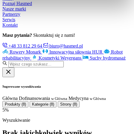
Poznaj Hasmed
Nasze marki
Partnerzy
Serwis
Kontakt
Masz pytania?
Skontaktuj się z nami!
+48 33 812 29 64
biuro@hasmed.pl
Rowery Monark
Innowacyjna siłownia HUR
Robot
rehabilitacyjny
Kosmetyki Weyergans
Suchy hydromasaż
Sugerowane wyszukiwania
Główna
Dofinansowania
Medycyna
w Główna
w Główna
Produkty
(8)
Kategorie
(8)
Strony
(8)
5%
Wyszukiwanie
Brak jakichkolwiek wyników