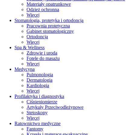
Materiały opatrunkowe
Odzież ochronna
Więcej
Stomatologia, protetyka i ortodoncja
Pracownia protetyczna
Gabinet stomatologiczny
Ortodoncja
Więcej
Spa & Wellness
Zdrowie i uroda
Fotele do masażu
Więcej
Medycyna
Pulmonologia
Dermatologia
Kardiologia
Więcej
Profilaktyka i diagnostyka
Ciśnieniomierze
Artykuły Przeciwodleżynowe
Stetoskopy
Więcej
Ratownictwo medyczne
Fantomy
Krzesła i materace ewakuacyjne