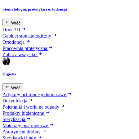
Stomatologia, protetyka i ortodoncja
Wróć
Druk 3D
Gabinet stomatologiczny
Ortodoncja
Pracownia protetyczna
Zobacz wszystko
Higiena
Wróć
Artykuły ochronne jednorazowe
Dezynfekcja
Pojemniki i worki na odpady
Produkty higieniczne
Sterylizacja
Materiały opatrunkowe
Asortyment drobny
Strzykawki i igły