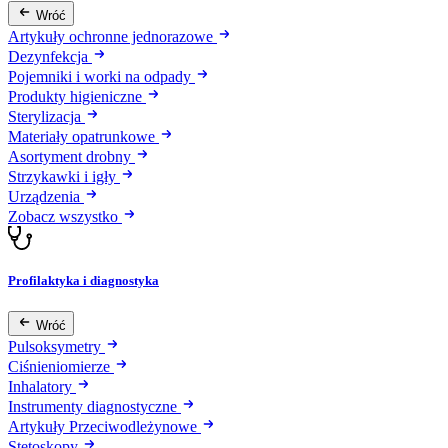
Wróć
Artykuły ochronne jednorazowe
Dezynfekcja
Pojemniki i worki na odpady
Produkty higieniczne
Sterylizacja
Materiały opatrunkowe
Asortyment drobny
Strzykawki i igły
Urządzenia
Zobacz wszystko
Profilaktyka i diagnostyka
Wróć
Pulsoksymetry
Ciśnieniomierze
Inhalatory
Instrumenty diagnostyczne
Artykuły Przeciwodleżynowe
Stetoskopy