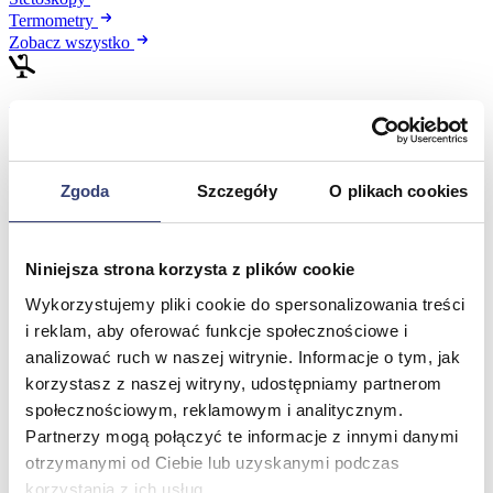
Termometry
Zobacz wszystko
Meble medyczne
Wróć
Kozetki
Zgoda
Szczegóły
O plikach cookies
Pielęgnacja mebli
Taborety i krzesła
Stoły
Niniejsza strona korzysta z plików cookie
Parawany
Fotele
Wykorzystujemy pliki cookie do spersonalizowania treści
Zobacz wszystko
i reklam, aby oferować funkcje społecznościowe i
analizować ruch w naszej witrynie. Informacje o tym, jak
korzystasz z naszej witryny, udostępniamy partnerom
Spa & Wellness
społecznościowym, reklamowym i analitycznym.
Partnerzy mogą połączyć te informacje z innymi danymi
Wróć
Fotele do masażu
otrzymanymi od Ciebie lub uzyskanymi podczas
Urządzenia
korzystania z ich usług.