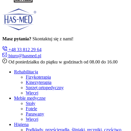
Masz pytania?
Skontaktuj się z nami!
+48 33 812 29 64
biuro@hasmed.pl
Od poniedziałku do piątku w godzinach od 08.00 do 16.00
Rehabilitacja
Fizykoterapia
Kinezyterapia
Sprzęt ortopedyczny
Więcej
Meble medyczne
Stoły
Fotele
Parawany
Więcej
Higiena
Podkłady, prześcieradła, śliniaki, ręczniki, czyściwo