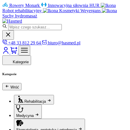
Rowery Monark
Innowacyjna siłownia HUR
Robot rehabilitacyjny
Kosmetyki Weyergans
Suchy hydromasaż
+48 33 812 29 64
biuro@hasmed.pl
Kategorie
Kategorie
Wróć
Rehabilitacja
Medycyna
Stomatologia, protetyka i ortodoncja