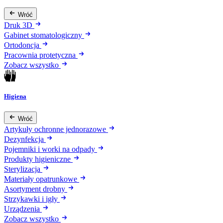
Wróć
Druk 3D
Gabinet stomatologiczny
Ortodoncja
Pracownia protetyczna
Zobacz wszystko
Higiena
Wróć
Artykuły ochronne jednorazowe
Dezynfekcja
Pojemniki i worki na odpady
Produkty higieniczne
Sterylizacja
Materiały opatrunkowe
Asortyment drobny
Strzykawki i igły
Urządzenia
Zobacz wszystko