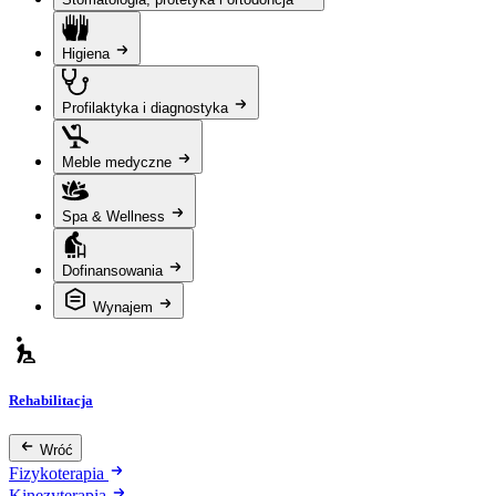
Higiena
Profilaktyka i diagnostyka
Meble medyczne
Spa & Wellness
Dofinansowania
Wynajem
Rehabilitacja
Wróć
Fizykoterapia
Kinezyterapia