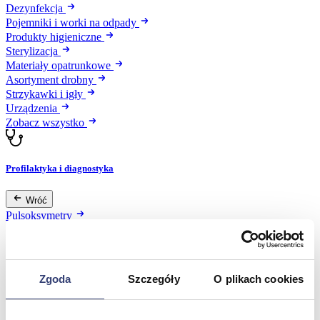
Dezynfekcja
Pojemniki i worki na odpady
Produkty higieniczne
Sterylizacja
Materiały opatrunkowe
Asortyment drobny
Strzykawki i igły
Urządzenia
Zobacz wszystko
Profilaktyka i diagnostyka
Wróć
Pulsoksymetry
Ciśnieniomierze
Inhalatory
Instrumenty diagnostyczne
Artykuły Przeciwodleżynowe
Zgoda
Szczegóły
O plikach cookies
Stetoskopy
Termometry
Zobacz wszystko