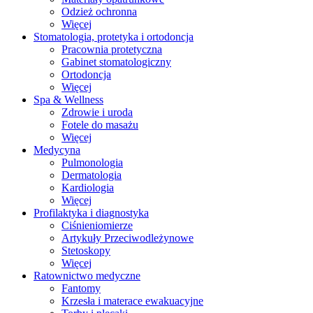
Odzież ochronna
Więcej
Stomatologia, protetyka i ortodoncja
Pracownia protetyczna
Gabinet stomatologiczny
Ortodoncja
Więcej
Spa & Wellness
Zdrowie i uroda
Fotele do masażu
Więcej
Medycyna
Pulmonologia
Dermatologia
Kardiologia
Więcej
Profilaktyka i diagnostyka
Ciśnieniomierze
Artykuły Przeciwodleżynowe
Stetoskopy
Więcej
Ratownictwo medyczne
Fantomy
Krzesła i materace ewakuacyjne