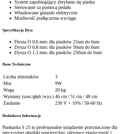
System zapobiegający zbrylaniu się piasku
Sterowanie za pomocą pedału
Wbudowane gniazdo elektryczne
Możliwość podłączenia wyciągu
Specyfikacja Dysz
Dysza O 0,6 mm: dla piasków 25um do 6um
Dysza O 0,8 mm: dla piasków 50um do 6um
Dysza O 1,3 mm: dla piasków 250um do 6um
Dane Techniczne
Liczba zbiorników
3
Moc
9W
Waga
20 kg
Wymiary (szer./głęb./wys.)
46 cm / 51 cm / 48 cm
Zasilanie
230 V + 10% / 50-60 Hz
Dodatkowe Informacje
Piaskarka S 25 to profesjonalne urządzenie przeznaczone dla
precyzyjnej obróbki powierzchni, oferujące elastyczność i