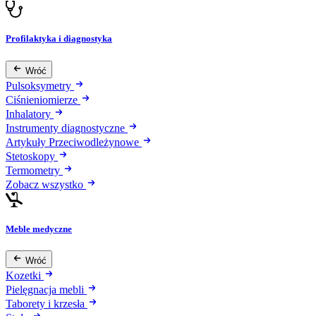
Profilaktyka i diagnostyka
Wróć
Pulsoksymetry
Ciśnieniomierze
Inhalatory
Instrumenty diagnostyczne
Artykuły Przeciwodleżynowe
Stetoskopy
Termometry
Zobacz wszystko
Meble medyczne
Wróć
Kozetki
Pielęgnacja mebli
Taborety i krzesła