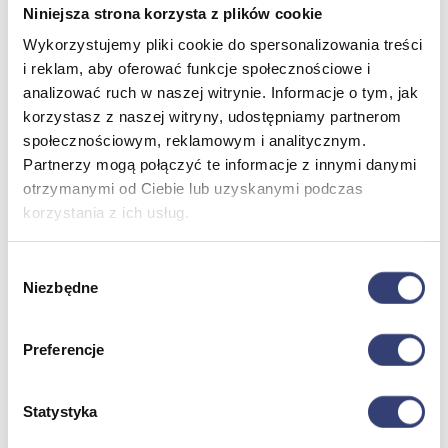
Niniejsza strona korzysta z plików cookie
Wykorzystujemy pliki cookie do spersonalizowania treści
Meble medyczne
i reklam, aby oferować funkcje społecznościowe i
analizować ruch w naszej witrynie. Informacje o tym, jak
Wróć
korzystasz z naszej witryny, udostępniamy partnerom
Kozetki
społecznościowym, reklamowym i analitycznym.
Pielęgnacja mebli
Taborety i krzesła
Partnerzy mogą połączyć te informacje z innymi danymi
Stoły
otrzymanymi od Ciebie lub uzyskanymi podczas
Parawany
korzystania z ich usług.
Fotele
Zobacz wszystko
Wybór
Niezbędne
zgody
Spa & Wellness
Preferencje
Wróć
Fotele do masażu
Urządzenia
Statystyka
Zdrowie i uroda
Zobacz wszystko