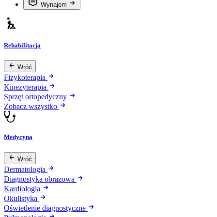
Wynajem
Rehabilitacja
Wróć
Fizykoterapia
Kinezyterapia
Sprzęt ortopedyczny
Zobacz wszystko
Medycyna
Wróć
Dermatologia
Diagnostyka obrazowa
Kardiologia
Okulistyka
Oświetlenie diagnostyczne