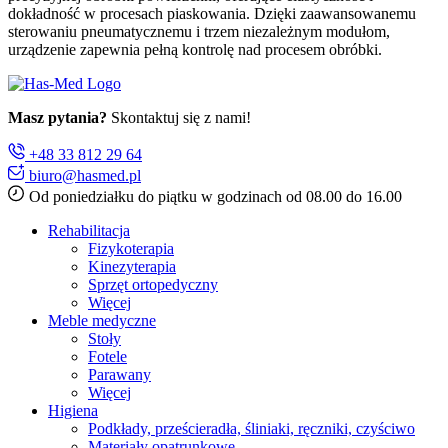
dokładność w procesach piaskowania. Dzięki zaawansowanemu
sterowaniu pneumatycznemu i trzem niezależnym modułom,
urządzenie zapewnia pełną kontrolę nad procesem obróbki.
Masz pytania?
Skontaktuj się z nami!
+48 33 812 29 64
biuro@hasmed.pl
Od poniedziałku do piątku w godzinach od 08.00 do 16.00
Rehabilitacja
Fizykoterapia
Kinezyterapia
Sprzęt ortopedyczny
Więcej
Meble medyczne
Stoły
Fotele
Parawany
Więcej
Higiena
Podkłady, prześcieradła, śliniaki, ręczniki, czyściwo
Materiały opatrunkowe