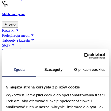
Meble medyczne
Wróć
Kozetki
Pielęgnacja mebli
Taborety i krzesła
Stoły
Parawany
Fotele
Zobacz wszystko
Zgoda
Szczegóły
O plikach cookies
Spa & Wellness
Niniejsza strona korzysta z plików cookie
Wróć
Fotele do masażu
Wykorzystujemy pliki cookie do spersonalizowania treści
Urządzenia
i reklam, aby oferować funkcje społecznościowe i
Zdrowie i uroda
analizować ruch w naszej witrynie. Informacje o tym, jak
Zobacz wszystko