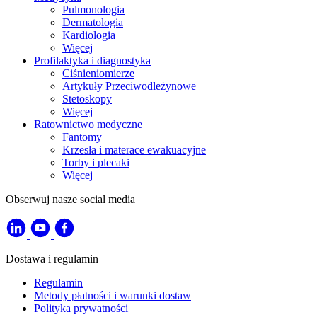
Pulmonologia
Dermatologia
Kardiologia
Więcej
Profilaktyka i diagnostyka
Ciśnieniomierze
Artykuły Przeciwodleżynowe
Stetoskopy
Więcej
Ratownictwo medyczne
Fantomy
Krzesła i materace ewakuacyjne
Torby i plecaki
Więcej
Obserwuj nasze social media
Dostawa i regulamin
Regulamin
Metody płatności i warunki dostaw
Polityka prywatności