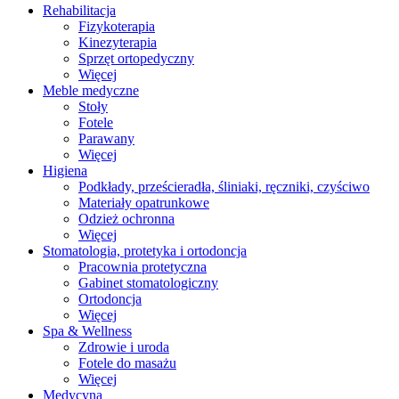
Rehabilitacja
Fizykoterapia
Kinezyterapia
Sprzęt ortopedyczny
Więcej
Meble medyczne
Stoły
Fotele
Parawany
Więcej
Higiena
Podkłady, prześcieradła, śliniaki, ręczniki, czyściwo
Materiały opatrunkowe
Odzież ochronna
Więcej
Stomatologia, protetyka i ortodoncja
Pracownia protetyczna
Gabinet stomatologiczny
Ortodoncja
Więcej
Spa & Wellness
Zdrowie i uroda
Fotele do masażu
Więcej
Medycyna