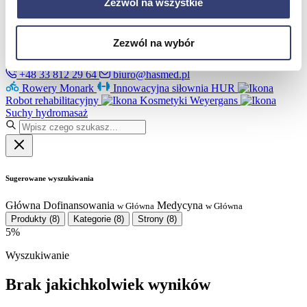
Partnerzy
Zezwól na wszystkie
Serwis
Kontakt
Zezwól na wybór
Masz pytania?
Skontaktuj się z nami!
+48 33 812 29 64
biuro@hasmed.pl
Rowery Monark
Innowacyjna siłownia HUR
Robot rehabilitacyjny
Kosmetyki Weyergans
Suchy hydromasaż
Sugerowane wyszukiwania
Główna
Dofinansowania
Medycyna
w Główna
w Główna
Produkty
(8)
Kategorie
(8)
Strony
(8)
5%
Wyszukiwanie
Brak jakichkolwiek wyników