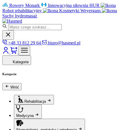
Rowery Monark
Innowacyjna siłownia HUR
Robot rehabilitacyjny
Kosmetyki Weyergans
Suchy hydromasaż
+48 33 812 29 64
biuro@hasmed.pl
Kategorie
Kategorie
Wróć
Rehabilitacja
Medycyna
Stomatologia, protetyka i ortodoncja