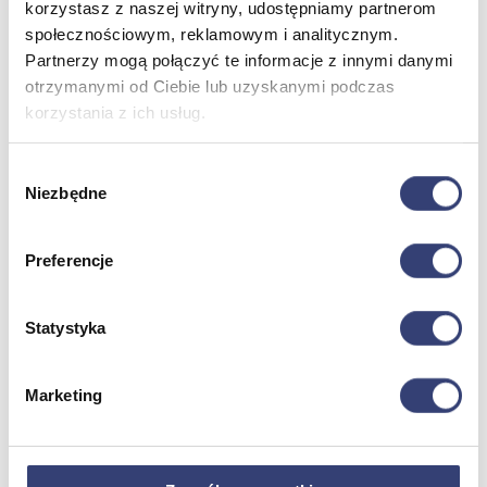
korzystasz z naszej witryny, udostępniamy partnerom
społecznościowym, reklamowym i analitycznym.
Dofinansowania
Partnerzy mogą połączyć te informacje z innymi danymi
otrzymanymi od Ciebie lub uzyskanymi podczas
Wróć
korzystania z ich usług.
Dofinansowania
Zobacz wszystko
Wybór
Niezbędne
zgody
Wynajem
Preferencje
Wróć
Zobacz wszystko
Aquatizer Testowy
Statystyka
Robot rehabilitacyjny ROBERT®
Robotyka w rehabilitacji
Dla rehabilitacji
Dla stomatologów
Marketing
Dofinansowania
Filmy
Poznaj Hasmed
Nasze marki