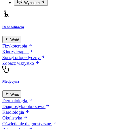
Wynajem
Rehabilitacja
Wróć
Fizykoterapia
Kinezyterapia
Sprzęt ortopedyczny
Zobacz wszystko
Medycyna
Wróć
Dermatologia
Diagnostyka obrazowa
Kardiologia
Okulistyka
Oświetlenie diagnostyczne