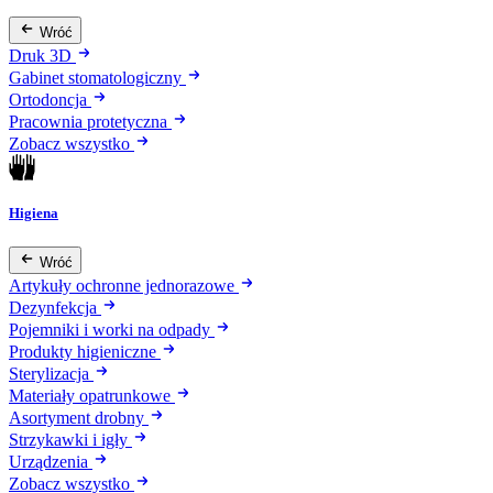
Wróć
Druk 3D
Gabinet stomatologiczny
Ortodoncja
Pracownia protetyczna
Zobacz wszystko
Higiena
Wróć
Artykuły ochronne jednorazowe
Dezynfekcja
Pojemniki i worki na odpady
Produkty higieniczne
Sterylizacja
Materiały opatrunkowe
Asortyment drobny
Strzykawki i igły
Urządzenia
Zobacz wszystko