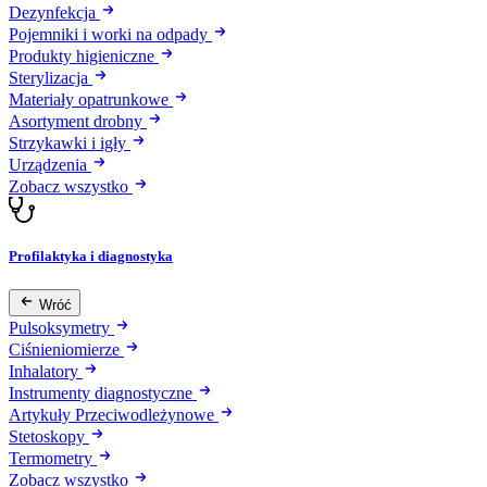
Dezynfekcja
Pojemniki i worki na odpady
Produkty higieniczne
Sterylizacja
Materiały opatrunkowe
Asortyment drobny
Strzykawki i igły
Urządzenia
Zobacz wszystko
Profilaktyka i diagnostyka
Wróć
Pulsoksymetry
Ciśnieniomierze
Inhalatory
Instrumenty diagnostyczne
Artykuły Przeciwodleżynowe
Stetoskopy
Termometry
Zobacz wszystko