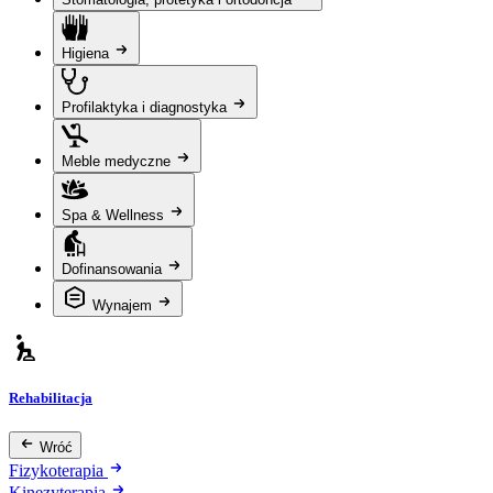
Higiena
Profilaktyka i diagnostyka
Meble medyczne
Spa & Wellness
Dofinansowania
Wynajem
Rehabilitacja
Wróć
Fizykoterapia
Kinezyterapia