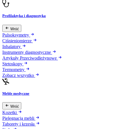
Profilaktyka i diagnostyka
Wróć
Pulsoksymetry
Ciśnieniomierze
Inhalatory
Instrumenty diagnostyczne
Artykuły Przeciwodleżynowe
Stetoskopy
Termometry
Zobacz wszystko
Meble medyczne
Wróć
Kozetki
Pielęgnacja mebli
Taborety i krzesła