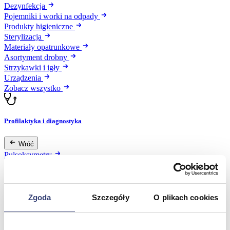
Dezynfekcja
Pojemniki i worki na odpady
Produkty higieniczne
Sterylizacja
Materiały opatrunkowe
Asortyment drobny
Strzykawki i igły
Urządzenia
Zobacz wszystko
Profilaktyka i diagnostyka
Wróć
Pulsoksymetry
Ciśnieniomierze
Inhalatory
Instrumenty diagnostyczne
Artykuły Przeciwodleżynowe
Zgoda
Szczegóły
O plikach cookies
Stetoskopy
Termometry
Zobacz wszystko