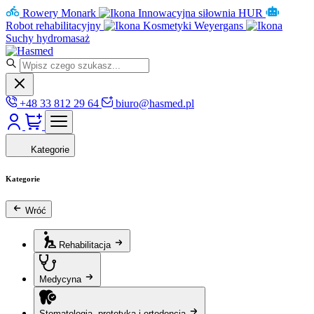
Rowery Monark
Innowacyjna siłownia HUR
Robot rehabilitacyjny
Kosmetyki Weyergans
Suchy hydromasaż
+48 33 812 29 64
biuro@hasmed.pl
Kategorie
Kategorie
Wróć
Rehabilitacja
Medycyna
Stomatologia, protetyka i ortodoncja