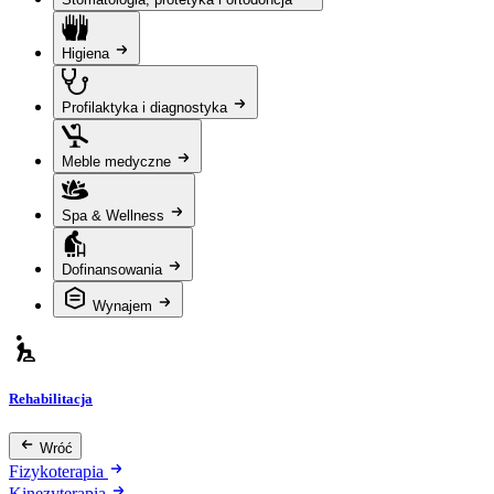
Higiena
Profilaktyka i diagnostyka
Meble medyczne
Spa & Wellness
Dofinansowania
Wynajem
Rehabilitacja
Wróć
Fizykoterapia
Kinezyterapia