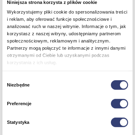
Niniejsza strona korzysta z plików cookie
Wykorzystujemy pliki cookie do spersonalizowania treści
Meble medyczne
i reklam, aby oferować funkcje społecznościowe i
analizować ruch w naszej witrynie. Informacje o tym, jak
Wróć
korzystasz z naszej witryny, udostępniamy partnerom
Kozetki
społecznościowym, reklamowym i analitycznym.
Pielęgnacja mebli
Partnerzy mogą połączyć te informacje z innymi danymi
Taborety i krzesła
Stoły
otrzymanymi od Ciebie lub uzyskanymi podczas
Parawany
korzystania z ich usług.
Fotele
Zobacz wszystko
Wybór
Niezbędne
zgody
Spa & Wellness
Preferencje
Wróć
Fotele do masażu
Urządzenia
Statystyka
Zdrowie i uroda
Zobacz wszystko