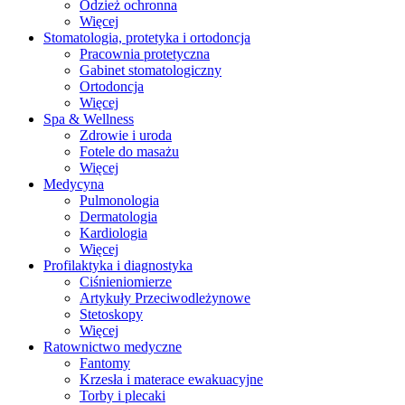
Odzież ochronna
Więcej
Stomatologia, protetyka i ortodoncja
Pracownia protetyczna
Gabinet stomatologiczny
Ortodoncja
Więcej
Spa & Wellness
Zdrowie i uroda
Fotele do masażu
Więcej
Medycyna
Pulmonologia
Dermatologia
Kardiologia
Więcej
Profilaktyka i diagnostyka
Ciśnieniomierze
Artykuły Przeciwodleżynowe
Stetoskopy
Więcej
Ratownictwo medyczne
Fantomy
Krzesła i materace ewakuacyjne
Torby i plecaki