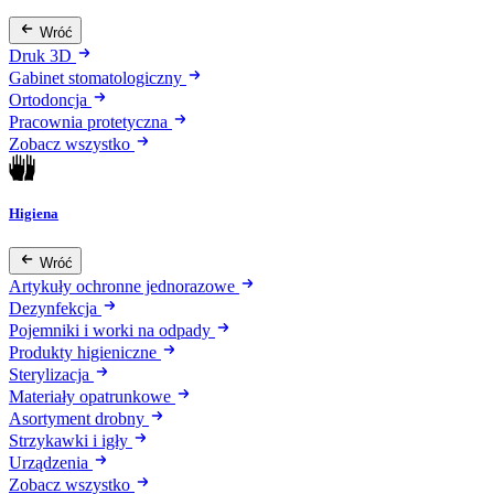
Wróć
Druk 3D
Gabinet stomatologiczny
Ortodoncja
Pracownia protetyczna
Zobacz wszystko
Higiena
Wróć
Artykuły ochronne jednorazowe
Dezynfekcja
Pojemniki i worki na odpady
Produkty higieniczne
Sterylizacja
Materiały opatrunkowe
Asortyment drobny
Strzykawki i igły
Urządzenia
Zobacz wszystko