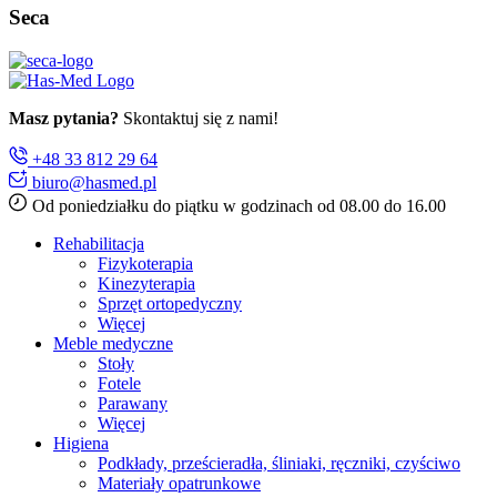
Seca
Masz pytania?
Skontaktuj się z nami!
+48 33 812 29 64
biuro@hasmed.pl
Od poniedziałku do piątku w godzinach od 08.00 do 16.00
Rehabilitacja
Fizykoterapia
Kinezyterapia
Sprzęt ortopedyczny
Więcej
Meble medyczne
Stoły
Fotele
Parawany
Więcej
Higiena
Podkłady, prześcieradła, śliniaki, ręczniki, czyściwo
Materiały opatrunkowe