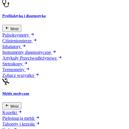
Profilaktyka i diagnostyka
Wróć
Pulsoksymetry
Ciśnieniomierze
Inhalatory
Instrumenty diagnostyczne
Artykuły Przeciwodleżynowe
Stetoskopy
Termometry
Zobacz wszystko
Meble medyczne
Wróć
Kozetki
Pielęgnacja mebli
Taborety i krzesła