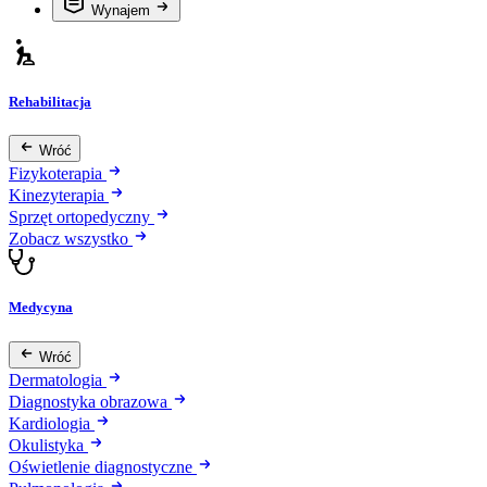
Wynajem
Rehabilitacja
Wróć
Fizykoterapia
Kinezyterapia
Sprzęt ortopedyczny
Zobacz wszystko
Medycyna
Wróć
Dermatologia
Diagnostyka obrazowa
Kardiologia
Okulistyka
Oświetlenie diagnostyczne