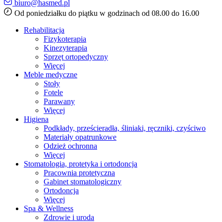
biuro@hasmed.pl
Od poniedziałku do piątku w godzinach od 08.00 do 16.00
Rehabilitacja
Fizykoterapia
Kinezyterapia
Sprzęt ortopedyczny
Więcej
Meble medyczne
Stoły
Fotele
Parawany
Więcej
Higiena
Podkłady, prześcieradła, śliniaki, ręczniki, czyściwo
Materiały opatrunkowe
Odzież ochronna
Więcej
Stomatologia, protetyka i ortodoncja
Pracownia protetyczna
Gabinet stomatologiczny
Ortodoncja
Więcej
Spa & Wellness
Zdrowie i uroda