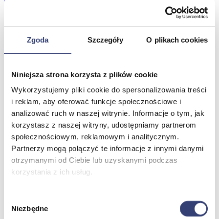
Stetoskopy
Termometry
Zobacz wszystko
Zgoda
Szczegóły
O plikach cookies
Meble medyczne
Niniejsza strona korzysta z plików cookie
Wróć
Wykorzystujemy pliki cookie do spersonalizowania treści
Kozetki
Pielęgnacja mebli
i reklam, aby oferować funkcje społecznościowe i
Taborety i krzesła
analizować ruch w naszej witrynie. Informacje o tym, jak
Stoły
korzystasz z naszej witryny, udostępniamy partnerom
Parawany
społecznościowym, reklamowym i analitycznym.
Fotele
Partnerzy mogą połączyć te informacje z innymi danymi
Zobacz wszystko
otrzymanymi od Ciebie lub uzyskanymi podczas
korzystania z ich usług.
Spa & Wellness
Wybór
Wróć
Niezbędne
zgody
Fotele do masażu