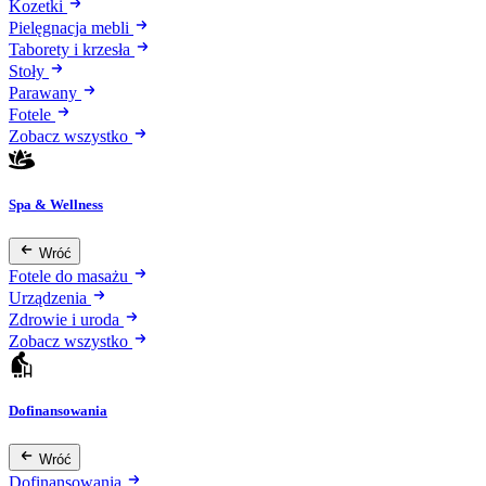
Kozetki
Pielęgnacja mebli
Taborety i krzesła
Stoły
Parawany
Fotele
Zobacz wszystko
Spa & Wellness
Wróć
Fotele do masażu
Urządzenia
Zdrowie i uroda
Zobacz wszystko
Dofinansowania
Wróć
Dofinansowania