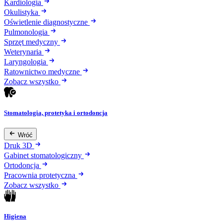
Kardiologia
Okulistyka
Oświetlenie diagnostyczne
Pulmonologia
Sprzęt medyczny
Weterynaria
Laryngologia
Ratownictwo medyczne
Zobacz wszystko
Stomatologia, protetyka i ortodoncja
Wróć
Druk 3D
Gabinet stomatologiczny
Ortodoncja
Pracownia protetyczna
Zobacz wszystko
Higiena