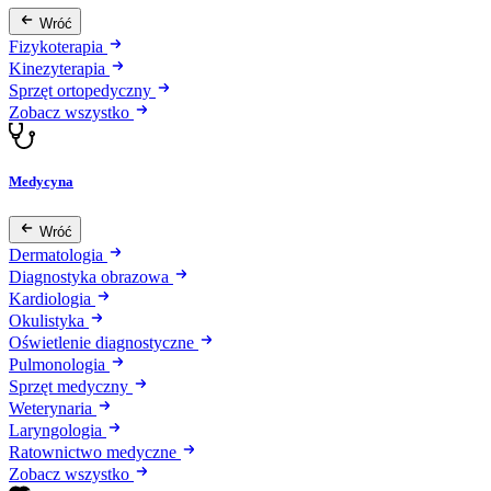
Wróć
Fizykoterapia
Kinezyterapia
Sprzęt ortopedyczny
Zobacz wszystko
Medycyna
Wróć
Dermatologia
Diagnostyka obrazowa
Kardiologia
Okulistyka
Oświetlenie diagnostyczne
Pulmonologia
Sprzęt medyczny
Weterynaria
Laryngologia
Ratownictwo medyczne
Zobacz wszystko