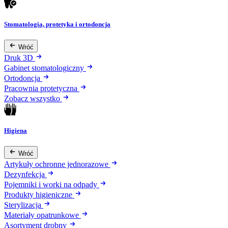
Stomatologia, protetyka i ortodoncja
Wróć
Druk 3D
Gabinet stomatologiczny
Ortodoncja
Pracownia protetyczna
Zobacz wszystko
Higiena
Wróć
Artykuły ochronne jednorazowe
Dezynfekcja
Pojemniki i worki na odpady
Produkty higieniczne
Sterylizacja
Materiały opatrunkowe
Asortyment drobny