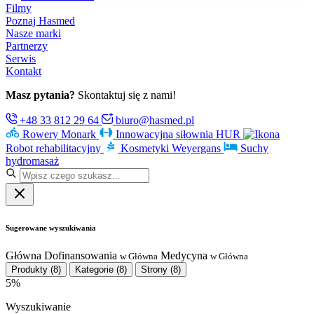
Filmy
Poznaj Hasmed
Nasze marki
Partnerzy
Serwis
Kontakt
Masz pytania?
Skontaktuj się z nami!
+48 33 812 29 64
biuro@hasmed.pl
Rowery Monark
Innowacyjna siłownia HUR
Robot rehabilitacyjny
Kosmetyki Weyergans
Suchy
hydromasaż
Sugerowane wyszukiwania
Główna
Dofinansowania
Medycyna
w Główna
w Główna
Produkty
(8)
Kategorie
(8)
Strony
(8)
5%
Wyszukiwanie