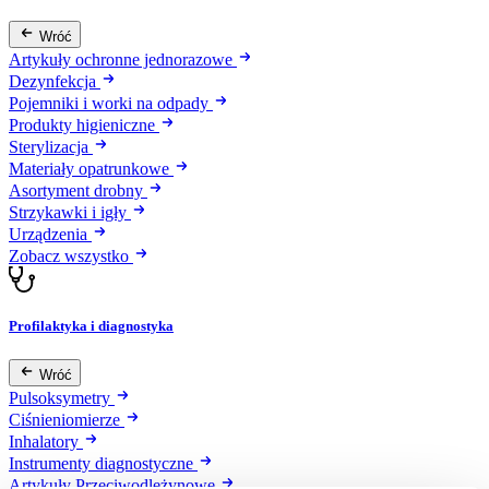
Wróć
Artykuły ochronne jednorazowe
Dezynfekcja
Pojemniki i worki na odpady
Produkty higieniczne
Sterylizacja
Materiały opatrunkowe
Asortyment drobny
Strzykawki i igły
Urządzenia
Zobacz wszystko
Profilaktyka i diagnostyka
Wróć
Pulsoksymetry
Ciśnieniomierze
Inhalatory
Instrumenty diagnostyczne
Artykuły Przeciwodleżynowe