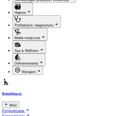
Higiena
Profilaktyka i diagnostyka
Meble medyczne
Spa & Wellness
Dofinansowania
Wynajem
Rehabilitacja
Wróć
Fizykoterapia
Kinezyterapia