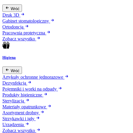
Wróć
Druk 3D
Gabinet stomatologiczny
Ortodoncja
Pracownia protetyczna
Zobacz wszystko
Higiena
Wróć
Artykuły ochronne jednorazowe
Dezynfekcja
Pojemniki i worki na odpady
Produkty higieniczne
Sterylizacja
Materiały opatrunkowe
Asortyment drobny
Strzykawki i igły
Urządzenia
Zobacz wszystko