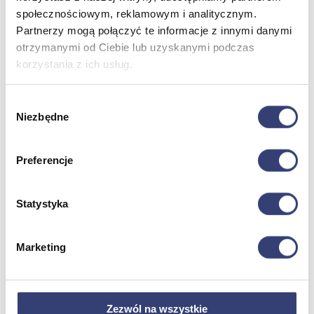
społecznościowym, reklamowym i analitycznym.
Partnerzy mogą połączyć te informacje z innymi danymi
Meble medyczne
otrzymanymi od Ciebie lub uzyskanymi podczas
korzystania z ich usług.
Wróć
Kozetki
Pielęgnacja mebli
Wybór
Taborety i krzesła
Niezbędne
zgody
Stoły
Parawany
Fotele
Preferencje
Zobacz wszystko
Statystyka
Spa & Wellness
Wróć
Marketing
Fotele do masażu
Urządzenia
Zdrowie i uroda
Zobacz wszystko
Zezwól na wszystkie