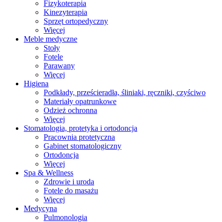
Fizykoterapia
Kinezyterapia
Sprzęt ortopedyczny
Więcej
Meble medyczne
Stoły
Fotele
Parawany
Więcej
Higiena
Podkłady, prześcieradła, śliniaki, ręczniki, czyściwo
Materiały opatrunkowe
Odzież ochronna
Więcej
Stomatologia, protetyka i ortodoncja
Pracownia protetyczna
Gabinet stomatologiczny
Ortodoncja
Więcej
Spa & Wellness
Zdrowie i uroda
Fotele do masażu
Więcej
Medycyna
Pulmonologia