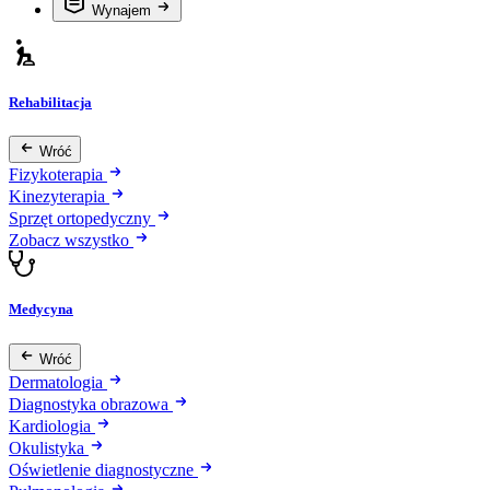
Wynajem
Rehabilitacja
Wróć
Fizykoterapia
Kinezyterapia
Sprzęt ortopedyczny
Zobacz wszystko
Medycyna
Wróć
Dermatologia
Diagnostyka obrazowa
Kardiologia
Okulistyka
Oświetlenie diagnostyczne