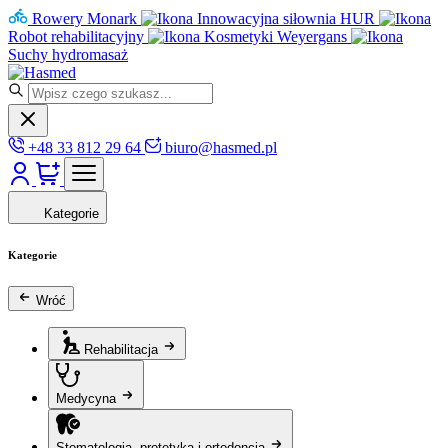
Rowery Monark
Innowacyjna siłownia HUR
Robot rehabilitacyjny
Kosmetyki Weyergans
Suchy hydromasaż
+48 33 812 29 64
biuro@hasmed.pl
Kategorie
Kategorie
Wróć
Rehabilitacja
Medycyna
Stomatologia, protetyka i ortodoncja