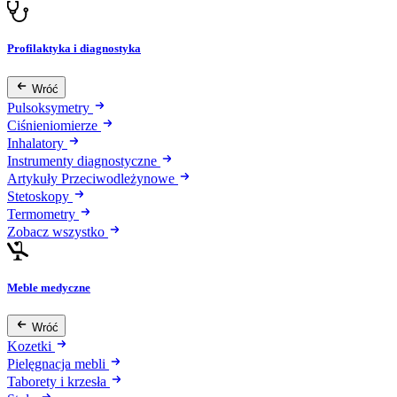
Profilaktyka i diagnostyka
Wróć
Pulsoksymetry
Ciśnieniomierze
Inhalatory
Instrumenty diagnostyczne
Artykuły Przeciwodleżynowe
Stetoskopy
Termometry
Zobacz wszystko
Meble medyczne
Wróć
Kozetki
Pielęgnacja mebli
Taborety i krzesła