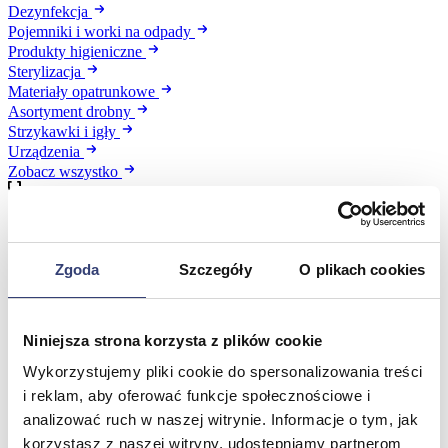
Dezynfekcja
Pojemniki i worki na odpady
Produkty higieniczne
Sterylizacja
Materiały opatrunkowe
Asortyment drobny
Strzykawki i igły
Urządzenia
Zobacz wszystko
Profilaktyka i diagnostyka
Zgoda
Szczegóły
O plikach cookies
Wróć
Pulsoksymetry
Ciśnieniomierze
Niniejsza strona korzysta z plików cookie
Inhalatory
Instrumenty diagnostyczne
Wykorzystujemy pliki cookie do spersonalizowania treści
Artykuły Przeciwodleżynowe
i reklam, aby oferować funkcje społecznościowe i
Stetoskopy
analizować ruch w naszej witrynie. Informacje o tym, jak
Termometry
Zobacz wszystko
korzystasz z naszej witryny, udostępniamy partnerom