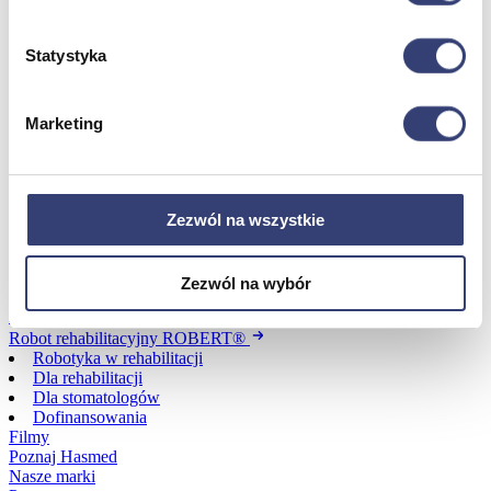
Statystyka
Dofinansowania
Wróć
Marketing
Dofinansowania
Zobacz wszystko
Zezwól na wszystkie
Wynajem
Wróć
Zezwól na wybór
Zobacz wszystko
Aquatizer Testowy
Robot rehabilitacyjny ROBERT®
Robotyka w rehabilitacji
Dla rehabilitacji
Dla stomatologów
Dofinansowania
Filmy
Poznaj Hasmed
Nasze marki