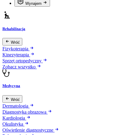
Wynajem
Rehabilitacja
Wróć
Fizykoterapia
Kinezyterapia
Sprzęt ortopedyczny
Zobacz wszystko
Medycyna
Wróć
Dermatologia
Diagnostyka obrazowa
Kardiologia
Okulistyka
Oświetlenie diagnostyczne