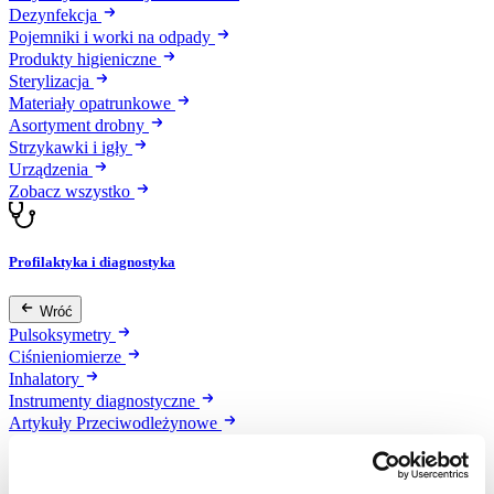
Dezynfekcja
Pojemniki i worki na odpady
Produkty higieniczne
Sterylizacja
Materiały opatrunkowe
Asortyment drobny
Strzykawki i igły
Urządzenia
Zobacz wszystko
Profilaktyka i diagnostyka
Wróć
Pulsoksymetry
Ciśnieniomierze
Inhalatory
Instrumenty diagnostyczne
Artykuły Przeciwodleżynowe
Stetoskopy
Termometry
Zobacz wszystko