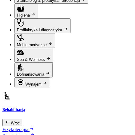
Stomatologia, protetyka i ortodoncja
Higiena
Profilaktyka i diagnostyka
Meble medyczne
Spa & Wellness
Dofinansowania
Wynajem
Rehabilitacja
Wróć
Fizykoterapia