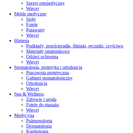
Sprzęt ortopedyczny
Więcej
Meble medyczne
Stoły
Fotele
Parawany
Więcej
Higiena
Podkłady, prześcieradła, śliniaki, ręczniki, czyściwo
Materiały opatrunkowe
Odzież ochronna
Więcej
Stomatologia, protetyka i ortodoncja
Pracownia protetyczna
Gabinet stomatologiczny
Ortodoncja
Więcej
Spa & Wellness
Zdrowie i uroda
Fotele do masażu
Więcej
Medycyna
Pulmonologia
Dermatologia
Kardiologia