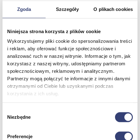
Zgoda
Szczegóły
O plikach cookies
Meble medyczne
Niniejsza strona korzysta z plików cookie
Wróć
Kozetki
Wykorzystujemy pliki cookie do spersonalizowania treści
Pielęgnacja mebli
i reklam, aby oferować funkcje społecznościowe i
Taborety i krzesła
analizować ruch w naszej witrynie. Informacje o tym, jak
Stoły
korzystasz z naszej witryny, udostępniamy partnerom
Parawany
Fotele
społecznościowym, reklamowym i analitycznym.
Zobacz wszystko
Partnerzy mogą połączyć te informacje z innymi danymi
otrzymanymi od Ciebie lub uzyskanymi podczas
korzystania z ich usług.
Spa & Wellness
Wróć
Wybór
Fotele do masażu
Niezbędne
zgody
Urządzenia
Zdrowie i uroda
Zobacz wszystko
Preferencje