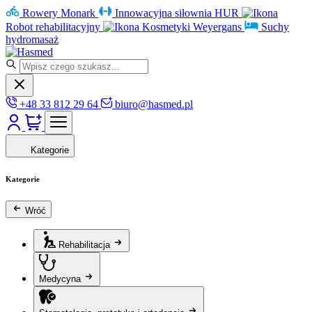
Rowery Monark
Innowacyjna siłownia HUR
Robot rehabilitacyjny
Kosmetyki Weyergans
Suchy
hydromasaż
+48 33 812 29 64
biuro@hasmed.pl
Kategorie
Kategorie
Wróć
Rehabilitacja
Medycyna