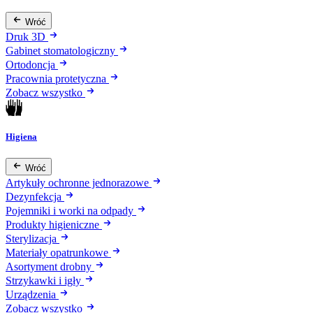
Wróć
Druk 3D
Gabinet stomatologiczny
Ortodoncja
Pracownia protetyczna
Zobacz wszystko
Higiena
Wróć
Artykuły ochronne jednorazowe
Dezynfekcja
Pojemniki i worki na odpady
Produkty higieniczne
Sterylizacja
Materiały opatrunkowe
Asortyment drobny
Strzykawki i igły
Urządzenia
Zobacz wszystko