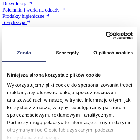
Dezynfekcja
Pojemniki i worki na odpady
Produkty higieniczne
Sterylizacja
Materiały opatrunkowe
Asortyment drobny
Strzykawki i igły
Urządzenia
Zgoda
Szczegóły
O plikach cookies
Zobacz wszystko
Profilaktyka i diagnostyka
Niniejsza strona korzysta z plików cookie
Wykorzystujemy pliki cookie do spersonalizowania treści
Wróć
i reklam, aby oferować funkcje społecznościowe i
Pulsoksymetry
analizować ruch w naszej witrynie. Informacje o tym, jak
Ciśnieniomierze
Inhalatory
korzystasz z naszej witryny, udostępniamy partnerom
Instrumenty diagnostyczne
społecznościowym, reklamowym i analitycznym.
Artykuły Przeciwodleżynowe
Partnerzy mogą połączyć te informacje z innymi danymi
Stetoskopy
otrzymanymi od Ciebie lub uzyskanymi podczas
Termometry
korzystania z ich usług.
Zobacz wszystko