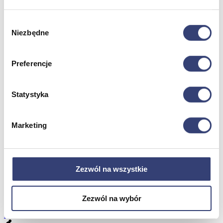
Wybór
Meble medyczne
Niezbędne
zgody
Wróć
Kozetki
Preferencje
Pielęgnacja mebli
Taborety i krzesła
Stoły
Statystyka
Parawany
Fotele
Zobacz wszystko
Marketing
Spa & Wellness
Zezwól na wszystkie
Wróć
Fotele do masażu
Urządzenia
Zezwól na wybór
Zdrowie i uroda
Zobacz wszystko