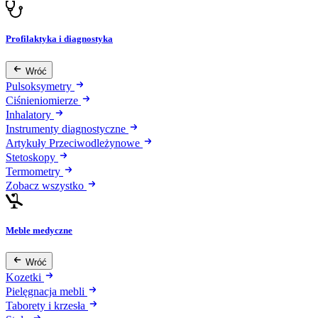
Profilaktyka i diagnostyka
Wróć
Pulsoksymetry
Ciśnieniomierze
Inhalatory
Instrumenty diagnostyczne
Artykuły Przeciwodleżynowe
Stetoskopy
Termometry
Zobacz wszystko
Meble medyczne
Wróć
Kozetki
Pielęgnacja mebli
Taborety i krzesła