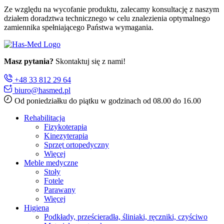
Ze względu na wycofanie produktu, zalecamy konsultację z naszym
działem doradztwa technicznego w celu znalezienia optymalnego
zamiennika spełniającego Państwa wymagania.
Masz pytania?
Skontaktuj się z nami!
+48 33 812 29 64
biuro@hasmed.pl
Od poniedziałku do piątku w godzinach od 08.00 do 16.00
Rehabilitacja
Fizykoterapia
Kinezyterapia
Sprzęt ortopedyczny
Więcej
Meble medyczne
Stoły
Fotele
Parawany
Więcej
Higiena
Podkłady, prześcieradła, śliniaki, ręczniki, czyściwo