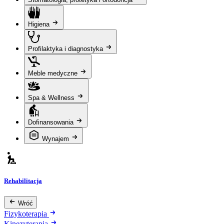
Higiena
Profilaktyka i diagnostyka
Meble medyczne
Spa & Wellness
Dofinansowania
Wynajem
Rehabilitacja
Wróć
Fizykoterapia
Kinezyterapia