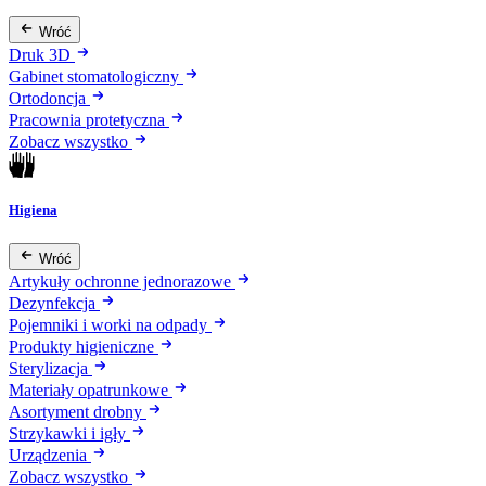
Wróć
Druk 3D
Gabinet stomatologiczny
Ortodoncja
Pracownia protetyczna
Zobacz wszystko
Higiena
Wróć
Artykuły ochronne jednorazowe
Dezynfekcja
Pojemniki i worki na odpady
Produkty higieniczne
Sterylizacja
Materiały opatrunkowe
Asortyment drobny
Strzykawki i igły
Urządzenia
Zobacz wszystko