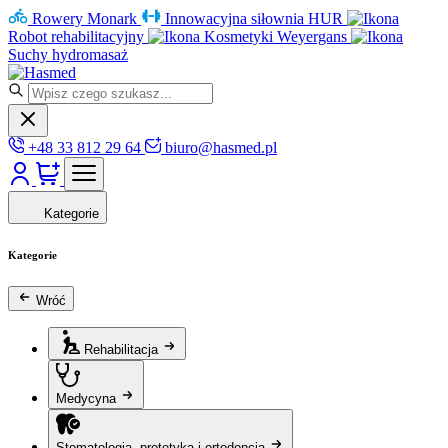
Rowery Monark
Innowacyjna siłownia HUR
Robot rehabilitacyjny
Kosmetyki Weyergans
Suchy hydromasaż
+48 33 812 29 64
biuro@hasmed.pl
Kategorie
Kategorie
Wróć
Rehabilitacja
Medycyna
Stomatologia, protetyka i ortodoncja