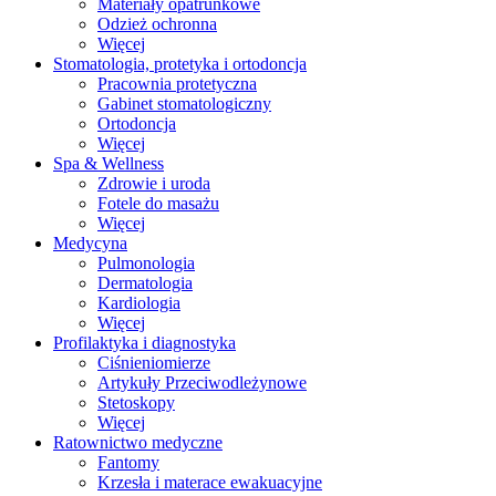
Materiały opatrunkowe
Odzież ochronna
Więcej
Stomatologia, protetyka i ortodoncja
Pracownia protetyczna
Gabinet stomatologiczny
Ortodoncja
Więcej
Spa & Wellness
Zdrowie i uroda
Fotele do masażu
Więcej
Medycyna
Pulmonologia
Dermatologia
Kardiologia
Więcej
Profilaktyka i diagnostyka
Ciśnieniomierze
Artykuły Przeciwodleżynowe
Stetoskopy
Więcej
Ratownictwo medyczne
Fantomy
Krzesła i materace ewakuacyjne