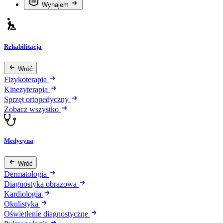
Wynajem
Rehabilitacja
Wróć
Fizykoterapia
Kinezyterapia
Sprzęt ortopedyczny
Zobacz wszystko
Medycyna
Wróć
Dermatologia
Diagnostyka obrazowa
Kardiologia
Okulistyka
Oświetlenie diagnostyczne