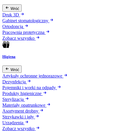
Wróć
Druk 3D
Gabinet stomatologiczny
Ortodoncja
Pracownia protetyczna
Zobacz wszystko
Higiena
Wróć
Artykuły ochronne jednorazowe
Dezynfekcja
Pojemniki i worki na odpady
Produkty higieniczne
Sterylizacja
Materiały opatrunkowe
Asortyment drobny
Strzykawki i igły
Urządzenia
Zobacz wszystko