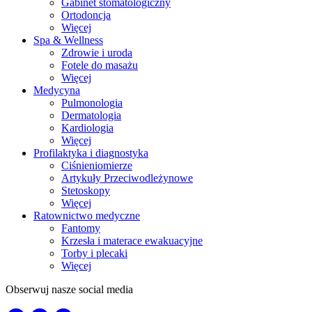
Gabinet stomatologiczny
Ortodoncja
Więcej
Spa & Wellness
Zdrowie i uroda
Fotele do masażu
Więcej
Medycyna
Pulmonologia
Dermatologia
Kardiologia
Więcej
Profilaktyka i diagnostyka
Ciśnieniomierze
Artykuły Przeciwodleżynowe
Stetoskopy
Więcej
Ratownictwo medyczne
Fantomy
Krzesła i materace ewakuacyjne
Torby i plecaki
Więcej
Obserwuj nasze social media