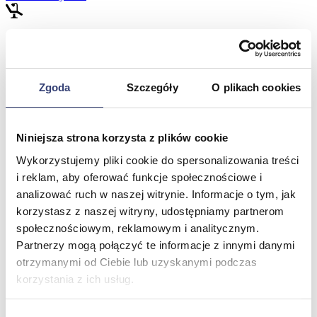
Meble medyczne
Wróć
Kozetki
Zgoda
Szczegóły
O plikach cookies
Pielęgnacja mebli
Taborety i krzesła
Stoły
Niniejsza strona korzysta z plików cookie
Parawany
Fotele
Wykorzystujemy pliki cookie do spersonalizowania treści
Zobacz wszystko
i reklam, aby oferować funkcje społecznościowe i
analizować ruch w naszej witrynie. Informacje o tym, jak
korzystasz z naszej witryny, udostępniamy partnerom
Spa & Wellness
społecznościowym, reklamowym i analitycznym.
Partnerzy mogą połączyć te informacje z innymi danymi
Wróć
otrzymanymi od Ciebie lub uzyskanymi podczas
Fotele do masażu
Urządzenia
korzystania z ich usług.
Zdrowie i uroda
Zobacz wszystko