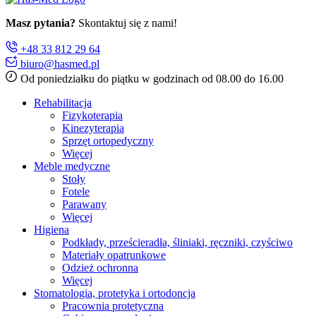
Masz pytania?
Skontaktuj się z nami!
+48 33 812 29 64
biuro@hasmed.pl
Od poniedziałku do piątku w godzinach od 08.00 do 16.00
Rehabilitacja
Fizykoterapia
Kinezyterapia
Sprzęt ortopedyczny
Więcej
Meble medyczne
Stoły
Fotele
Parawany
Więcej
Higiena
Podkłady, prześcieradła, śliniaki, ręczniki, czyściwo
Materiały opatrunkowe
Odzież ochronna
Więcej
Stomatologia, protetyka i ortodoncja
Pracownia protetyczna