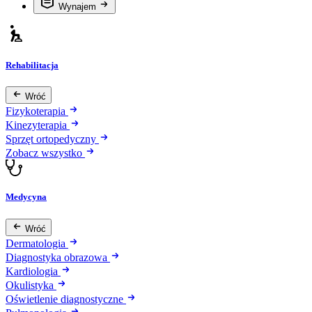
Wynajem
Rehabilitacja
Wróć
Fizykoterapia
Kinezyterapia
Sprzęt ortopedyczny
Zobacz wszystko
Medycyna
Wróć
Dermatologia
Diagnostyka obrazowa
Kardiologia
Okulistyka
Oświetlenie diagnostyczne