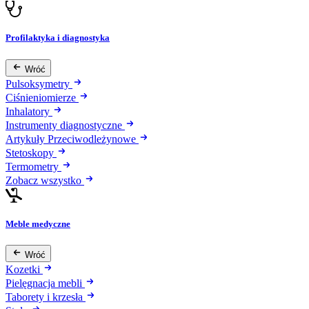
Profilaktyka i diagnostyka
Wróć
Pulsoksymetry
Ciśnieniomierze
Inhalatory
Instrumenty diagnostyczne
Artykuły Przeciwodleżynowe
Stetoskopy
Termometry
Zobacz wszystko
Meble medyczne
Wróć
Kozetki
Pielęgnacja mebli
Taborety i krzesła