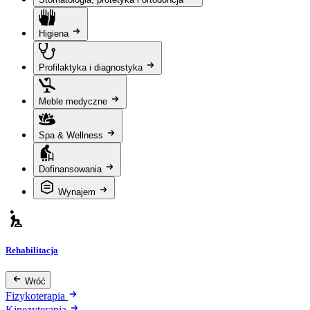
Higiena
Profilaktyka i diagnostyka
Meble medyczne
Spa & Wellness
Dofinansowania
Wynajem
Rehabilitacja
Wróć
Fizykoterapia
Kinezyterapia