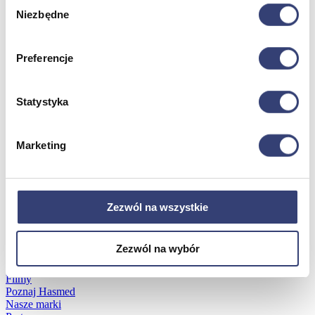
Wybór
Niezbędne
zgody
Dofinansowania
Preferencje
Wróć
Dofinansowania
Zobacz wszystko
Statystyka
Wynajem
Marketing
Wróć
Zobacz wszystko
Aquatizer Testowy
Zezwól na wszystkie
Robot rehabilitacyjny ROBERT®
Robotyka w rehabilitacji
Dla rehabilitacji
Zezwól na wybór
Dla stomatologów
Dofinansowania
Filmy
Poznaj Hasmed
Nasze marki