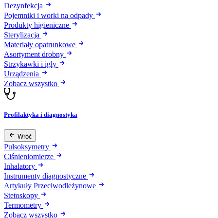
Dezynfekcja
Pojemniki i worki na odpady
Produkty higieniczne
Sterylizacja
Materiały opatrunkowe
Asortyment drobny
Strzykawki i igły
Urządzenia
Zobacz wszystko
Profilaktyka i diagnostyka
Wróć
Pulsoksymetry
Ciśnieniomierze
Inhalatory
Instrumenty diagnostyczne
Artykuły Przeciwodleżynowe
Stetoskopy
Termometry
Zobacz wszystko