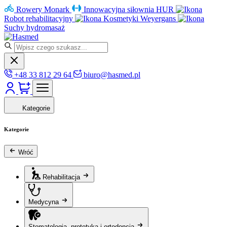
Rowery Monark
Innowacyjna siłownia HUR
Robot rehabilitacyjny
Kosmetyki Weyergans
Suchy hydromasaż
+48 33 812 29 64
biuro@hasmed.pl
Kategorie
Kategorie
Wróć
Rehabilitacja
Medycyna
Stomatologia, protetyka i ortodoncja