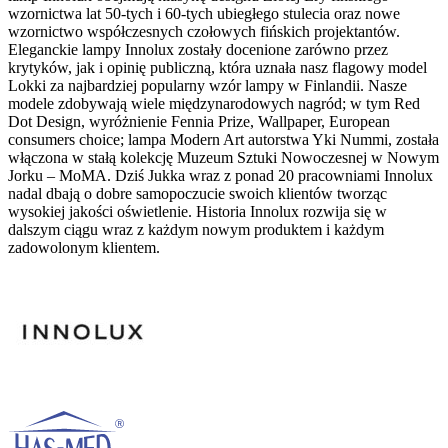
wzornictwa lat 50-tych i 60-tych ubiegłego stulecia oraz nowe
wzornictwo współczesnych czołowych fińskich projektantów.
Eleganckie lampy Innolux zostały docenione zarówno przez
krytyków, jak i opinię publiczną, która uznała nasz flagowy model
Lokki za najbardziej popularny wzór lampy w Finlandii. Nasze
modele zdobywają wiele międzynarodowych nagród; w tym Red
Dot Design, wyróżnienie Fennia Prize, Wallpaper, European
consumers choice; lampa Modern Art autorstwa Yki Nummi, została
włączona w stałą kolekcję Muzeum Sztuki Nowoczesnej w Nowym
Jorku – MoMA. Dziś Jukka wraz z ponad 20 pracowniami Innolux
nadal dbają o dobre samopoczucie swoich klientów tworząc
wysokiej jakości oświetlenie. Historia Innolux rozwija się w
dalszym ciągu wraz z każdym nowym produktem i każdym
zadowolonym klientem.