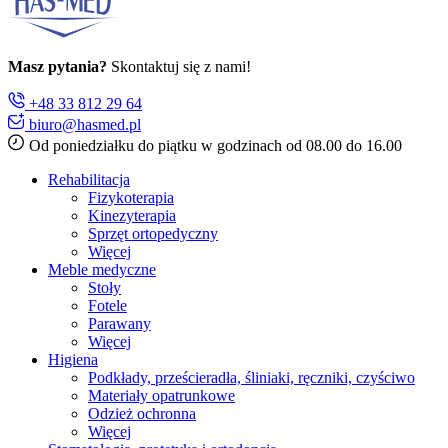
Masz pytania?
Skontaktuj się z nami!
+48 33 812 29 64
biuro@hasmed.pl
Od poniedziałku do piątku w godzinach od 08.00 do 16.00
Rehabilitacja
Fizykoterapia
Kinezyterapia
Sprzęt ortopedyczny
Więcej
Meble medyczne
Stoły
Fotele
Parawany
Więcej
Higiena
Podkłady, prześcieradła, śliniaki, ręczniki, czyściwo
Materiały opatrunkowe
Odzież ochronna
Więcej