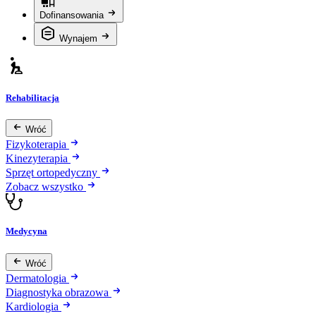
Dofinansowania
Wynajem
Rehabilitacja
Wróć
Fizykoterapia
Kinezyterapia
Sprzęt ortopedyczny
Zobacz wszystko
Medycyna
Wróć
Dermatologia
Diagnostyka obrazowa
Kardiologia