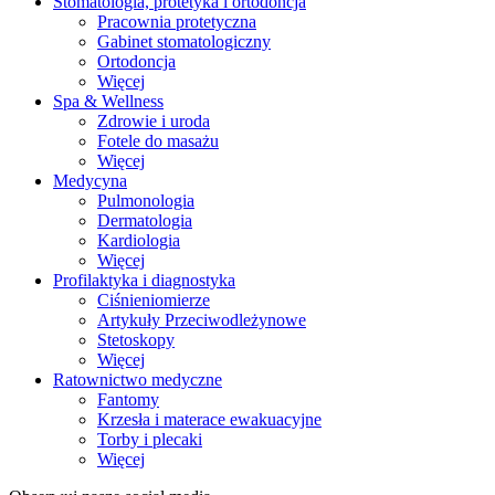
Stomatologia, protetyka i ortodoncja
Pracownia protetyczna
Gabinet stomatologiczny
Ortodoncja
Więcej
Spa & Wellness
Zdrowie i uroda
Fotele do masażu
Więcej
Medycyna
Pulmonologia
Dermatologia
Kardiologia
Więcej
Profilaktyka i diagnostyka
Ciśnieniomierze
Artykuły Przeciwodleżynowe
Stetoskopy
Więcej
Ratownictwo medyczne
Fantomy
Krzesła i materace ewakuacyjne
Torby i plecaki
Więcej