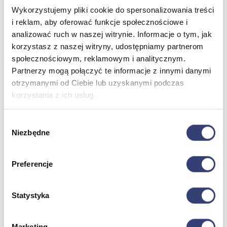
Poznaj Hasmed
Wykorzystujemy pliki cookie do spersonalizowania treści
Nasze marki
i reklam, aby oferować funkcje społecznościowe i
Partnerzy
Serwis
analizować ruch w naszej witrynie. Informacje o tym, jak
Kontakt
korzystasz z naszej witryny, udostępniamy partnerom
społecznościowym, reklamowym i analitycznym.
Masz pytania?
Skontaktuj się z nami!
Partnerzy mogą połączyć te informacje z innymi danymi
+48 33 812 29 64
biuro@hasmed.pl
otrzymanymi od Ciebie lub uzyskanymi podczas
Rowery Monark
Innowacyjna siłownia HUR
Robot
korzystania z ich usług.
rehabilitacyjny
Kosmetyki Weyergans
Suchy hydromasaż
Wybór
Niezbędne
zgody
Sugerowane wyszukiwania
Preferencje
Główna
Dofinansowania
Medycyna
w Główna
w Główna
Produkty
(8)
Kategorie
(8)
Strony
(8)
5%
Statystyka
Wyszukiwanie
Brak jakichkolwiek wyników
Marketing