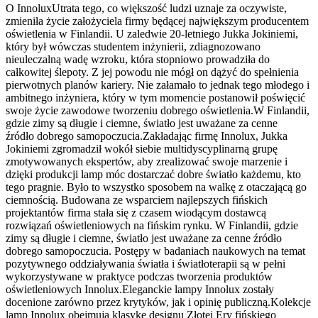
O InnoluxUtrata tego, co większość ludzi uznaje za oczywiste,
zmieniła życie założyciela firmy będącej największym producentem
oświetlenia w Finlandii. U zaledwie 20-letniego Jukka Jokiniemi,
który był wówczas studentem inżynierii, zdiagnozowano
nieuleczalną wadę wzroku, która stopniowo prowadziła do
całkowitej ślepoty. Z jej powodu nie mógł on dążyć do spełnienia
pierwotnych planów kariery. Nie załamało to jednak tego młodego i
ambitnego inżyniera, który w tym momencie postanowił poświęcić
swoje życie zawodowe tworzeniu dobrego oświetlenia.W Finlandii,
gdzie zimy są długie i ciemne, światło jest uważane za cenne
źródło dobrego samopoczucia.Zakładając firmę Innolux, Jukka
Jokiniemi zgromadził wokół siebie multidyscyplinarną grupę
zmotywowanych ekspertów, aby zrealizować swoje marzenie i
dzięki produkcji lamp móc dostarczać dobre światło każdemu, kto
tego pragnie. Było to wszystko sposobem na walkę z otaczającą go
ciemnością. Budowana ze wsparciem najlepszych fińskich
projektantów firma stała się z czasem wiodącym dostawcą
rozwiązań oświetleniowych na fińskim rynku. W Finlandii, gdzie
zimy są długie i ciemne, światło jest uważane za cenne źródło
dobrego samopoczucia. Postępy w badaniach naukowych na temat
pozytywnego oddziaływania światła i światłoterapii są w pełni
wykorzystywane w praktyce podczas tworzenia produktów
oświetleniowych Innolux.Eleganckie lampy Innolux zostały
docenione zarówno przez krytyków, jak i opinię publiczną.Kolekcje
lamp Innolux obejmują klasykę designu Złotej Ery fińskiego