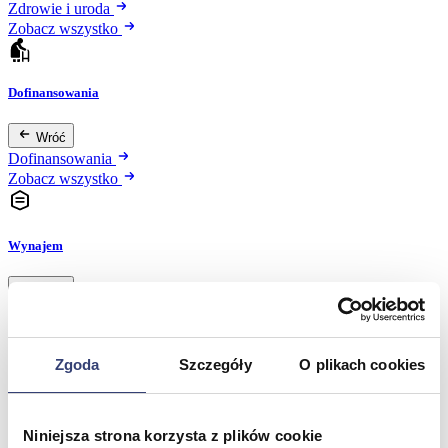
Zdrowie i uroda
Zobacz wszystko
Dofinansowania
Wróć
Dofinansowania
Zobacz wszystko
Wynajem
Wróć
Zobacz wszystko
Aquatizer Testowy
Robot rehabilitacyjny ROBERT®
Zgoda
Szczegóły
O plikach cookies
Robotyka w rehabilitacji
Dla rehabilitacji
Dla stomatologów
Dofinansowania
Niniejsza strona korzysta z plików cookie
Filmy