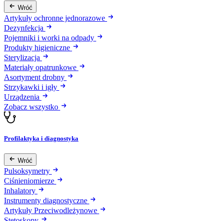
Wróć
Artykuły ochronne jednorazowe
Dezynfekcja
Pojemniki i worki na odpady
Produkty higieniczne
Sterylizacja
Materiały opatrunkowe
Asortyment drobny
Strzykawki i igły
Urządzenia
Zobacz wszystko
Profilaktyka i diagnostyka
Wróć
Pulsoksymetry
Ciśnieniomierze
Inhalatory
Instrumenty diagnostyczne
Artykuły Przeciwodleżynowe
Stetoskopy