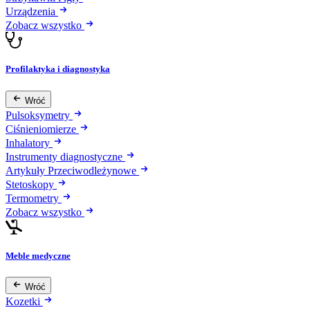
Urządzenia
Zobacz wszystko
Profilaktyka i diagnostyka
Wróć
Pulsoksymetry
Ciśnieniomierze
Inhalatory
Instrumenty diagnostyczne
Artykuły Przeciwodleżynowe
Stetoskopy
Termometry
Zobacz wszystko
Meble medyczne
Wróć
Kozetki