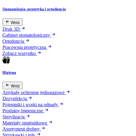
Stomatologia, protetyka i ortodoncja
Wróć
Druk 3D
Gabinet stomatologiczny
Ortodoncja
Pracownia protetyczna
Zobacz wszystko
Higiena
Wróć
Artykuły ochronne jednorazowe
Dezynfekcja
Pojemniki i worki na odpady
Produkty higieniczne
Sterylizacja
Materiały opatrunkowe
Asortyment drobny
Strzykawki i igły