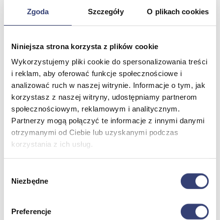
Zgoda
Szczegóły
O plikach cookies
Meble medyczne
Niniejsza strona korzysta z plików cookie
Wróć
Kozetki
Wykorzystujemy pliki cookie do spersonalizowania treści
Pielęgnacja mebli
i reklam, aby oferować funkcje społecznościowe i
Taborety i krzesła
analizować ruch w naszej witrynie. Informacje o tym, jak
Stoły
korzystasz z naszej witryny, udostępniamy partnerom
Parawany
społecznościowym, reklamowym i analitycznym.
Fotele
Zobacz wszystko
Partnerzy mogą połączyć te informacje z innymi danymi
otrzymanymi od Ciebie lub uzyskanymi podczas
korzystania z ich usług.
Spa & Wellness
Wybór
Wróć
Niezbędne
Fotele do masażu
zgody
Urządzenia
Zdrowie i uroda
Preferencje
Zobacz wszystko