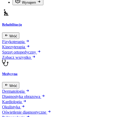
Wynajem
Rehabilitacja
Wróć
Fizykoterapia
Kinezyterapia
Sprzęt ortopedyczny
Zobacz wszystko
Medycyna
Wróć
Dermatologia
Diagnostyka obrazowa
Kardiologia
Okulistyka
Oświetlenie diagnostyczne