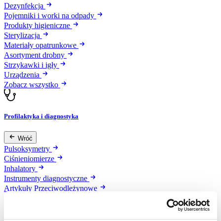
Dezynfekcja
Pojemniki i worki na odpady
Produkty higieniczne
Sterylizacja
Materiały opatrunkowe
Asortyment drobny
Strzykawki i igły
Urządzenia
Zobacz wszystko
Profilaktyka i diagnostyka
Wróć
Pulsoksymetry
Ciśnieniomierze
Inhalatory
Instrumenty diagnostyczne
Artykuły Przeciwodleżynowe
Stetoskopy
Termometry
Zobacz wszystko