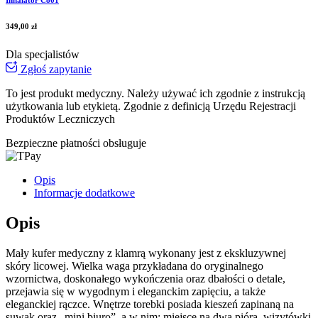
Inhalator C801
349,00
zł
Dla specjalistów
Zgłoś zapytanie
To jest produkt medyczny.
Należy używać ich zgodnie z instrukcją
użytkowania lub etykietą. Zgodnie z definicją Urzędu Rejestracji
Produktów Leczniczych
Bezpieczne płatności obsługuje
Opis
Informacje dodatkowe
Opis
Mały kufer medyczny z klamrą wykonany jest z ekskluzywnej
skóry licowej. Wielka waga przykładana do oryginalnego
wzornictwa, doskonałego wykończenia oraz dbałości o detale,
przejawia się w wygodnym i eleganckim zapięciu, a także
eleganckiej rączce. Wnętrze torebki posiada kieszeń zapinaną na
suwak oraz „mini biuro”, a w nim: miejsce na dwa pióra, wizytówki