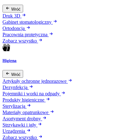
Wróć
Druk 3D
Gabinet stomatologiczny
Ortodoncja
Pracownia protetyczna
Zobacz wszystko
Higiena
Wróć
Artykuły ochronne jednorazowe
Dezynfekcja
Pojemniki i worki na odpady
Produkty higieniczne
Sterylizacja
Materiały opatrunkowe
Asortyment drobny
Strzykawki i igły
Urządzenia
Zobacz wszystko