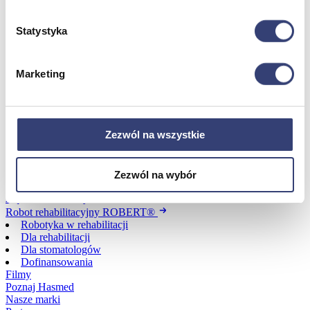
Statystyka
Dofinansowania
Wróć
Marketing
Dofinansowania
Zobacz wszystko
Zezwól na wszystkie
Wynajem
Wróć
Zezwól na wybór
Zobacz wszystko
Aquatizer Testowy
Robot rehabilitacyjny ROBERT®
Robotyka w rehabilitacji
Dla rehabilitacji
Dla stomatologów
Dofinansowania
Filmy
Poznaj Hasmed
Nasze marki