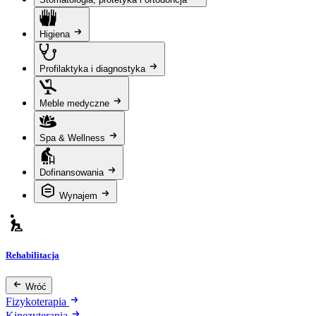
Higiena
Profilaktyka i diagnostyka
Meble medyczne
Spa & Wellness
Dofinansowania
Wynajem
Rehabilitacja
Wróć
Fizykoterapia
Kinezyterapia