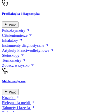
Profilaktyka i diagnostyka
Wróć
Pulsoksymetry
Ciśnieniomierze
Inhalatory
Instrumenty diagnostyczne
Artykuły Przeciwodleżynowe
Stetoskopy
Termometry
Zobacz wszystko
Meble medyczne
Wróć
Kozetki
Pielęgnacja mebli
Taborety i krzesła