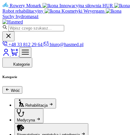
Rowery Monark
Innowacyjna siłownia HUR
Robot rehabilitacyjny
Kosmetyki Weyergans
Suchy hydromasaż
+48 33 812 29 64
biuro@hasmed.pl
Kategorie
Kategorie
Wróć
Rehabilitacja
Medycyna
Stomatologia, protetyka i ortodoncja