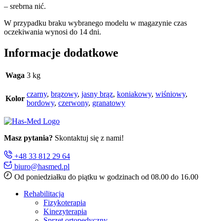
– srebrna nić.
W przypadku braku wybranego modelu w magazynie czas
oczekiwania wynosi do 14 dni.
Informacje dodatkowe
Waga
3 kg
czarny
,
brązowy
,
jasny brąz
,
koniakowy
,
wiśniowy
,
Kolor
bordowy
,
czerwony
,
granatowy
Masz pytania?
Skontaktuj się z nami!
+48 33 812 29 64
biuro@hasmed.pl
Od poniedziałku do piątku w godzinach od 08.00 do 16.00
Rehabilitacja
Fizykoterapia
Kinezyterapia
Sprzęt ortopedyczny