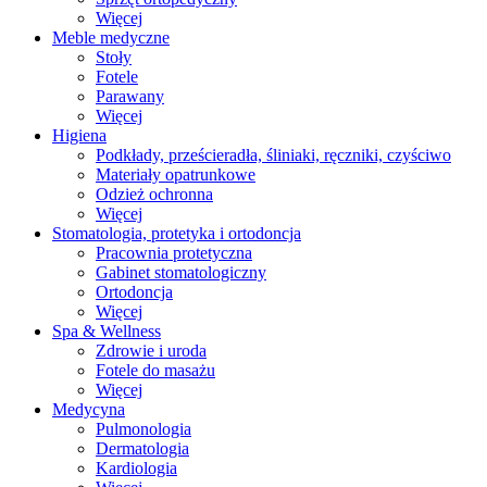
Więcej
Meble medyczne
Stoły
Fotele
Parawany
Więcej
Higiena
Podkłady, prześcieradła, śliniaki, ręczniki, czyściwo
Materiały opatrunkowe
Odzież ochronna
Więcej
Stomatologia, protetyka i ortodoncja
Pracownia protetyczna
Gabinet stomatologiczny
Ortodoncja
Więcej
Spa & Wellness
Zdrowie i uroda
Fotele do masażu
Więcej
Medycyna
Pulmonologia
Dermatologia
Kardiologia