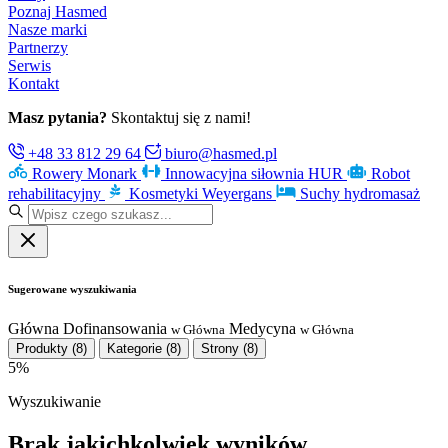
Poznaj Hasmed
Nasze marki
Partnerzy
Serwis
Kontakt
Masz pytania?
Skontaktuj się z nami!
+48 33 812 29 64
biuro@hasmed.pl
Rowery Monark
Innowacyjna siłownia HUR
Robot
rehabilitacyjny
Kosmetyki Weyergans
Suchy hydromasaż
Sugerowane wyszukiwania
Główna
Dofinansowania
Medycyna
w Główna
w Główna
Produkty
(8)
Kategorie
(8)
Strony
(8)
5%
Wyszukiwanie
Brak jakichkolwiek wyników