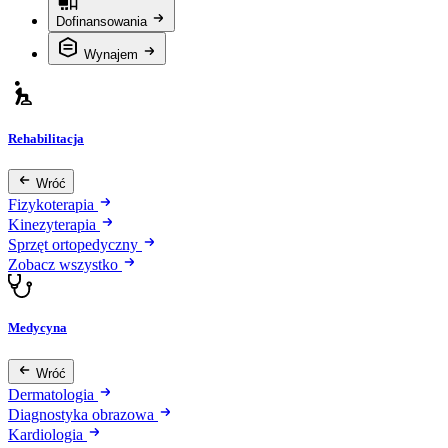
Dofinansowania
Wynajem
Rehabilitacja
Wróć
Fizykoterapia
Kinezyterapia
Sprzęt ortopedyczny
Zobacz wszystko
Medycyna
Wróć
Dermatologia
Diagnostyka obrazowa
Kardiologia