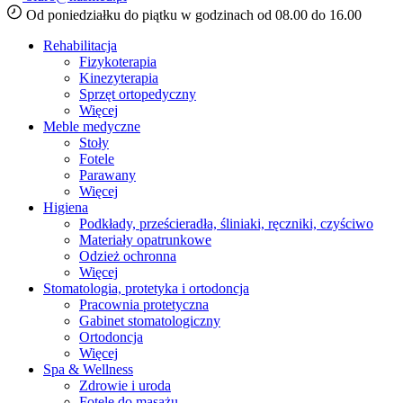
Od poniedziałku do piątku w godzinach od 08.00 do 16.00
Rehabilitacja
Fizykoterapia
Kinezyterapia
Sprzęt ortopedyczny
Więcej
Meble medyczne
Stoły
Fotele
Parawany
Więcej
Higiena
Podkłady, prześcieradła, śliniaki, ręczniki, czyściwo
Materiały opatrunkowe
Odzież ochronna
Więcej
Stomatologia, protetyka i ortodoncja
Pracownia protetyczna
Gabinet stomatologiczny
Ortodoncja
Więcej
Spa & Wellness
Zdrowie i uroda
Fotele do masażu