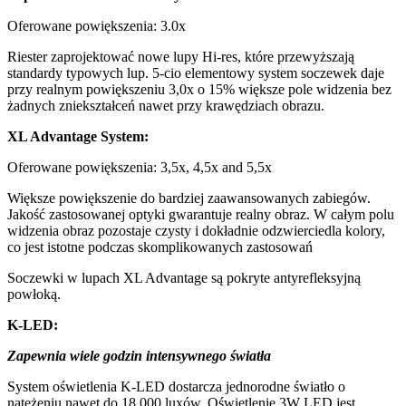
Oferowane powiększenia: 3.0x
Riester zaprojektować nowe lupy Hi-res, które przewyższają
standardy typowych lup. 5-cio elementowy system soczewek daje
przy realnym powiększeniu 3,0x o 15% większe pole widzenia bez
żadnych zniekształceń nawet przy krawędziach obrazu.
XL Advantage System:
Oferowane powiększenia: 3,5x, 4,5x and 5,5x
Większe powiększenie do bardziej zaawansowanych zabiegów.
Jakość zastosowanej optyki gwarantuje realny obraz. W całym polu
widzenia obraz pozostaje czysty i dokładnie odzwierciedla kolory,
co jest istotne podczas skomplikowanych zastosowań
Soczewki w lupach XL Advantage są pokryte antyrefleksyjną
powłoką.
K-LED:
Zapewnia wiele godzin intensywnego światła
System oświetlenia K-LED dostarcza jednorodne światło o
natężeniu nawet do 18 000 luxów. Oświetlenie 3W LED jest