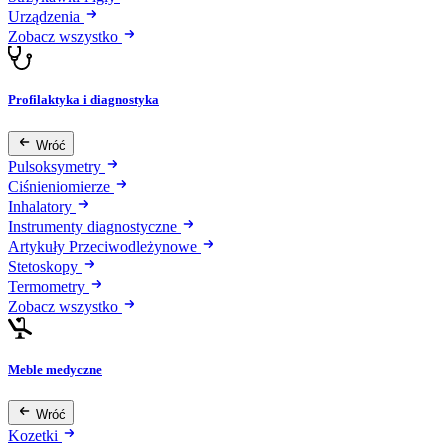
Urządzenia
Zobacz wszystko
Profilaktyka i diagnostyka
Wróć
Pulsoksymetry
Ciśnieniomierze
Inhalatory
Instrumenty diagnostyczne
Artykuły Przeciwodleżynowe
Stetoskopy
Termometry
Zobacz wszystko
Meble medyczne
Wróć
Kozetki