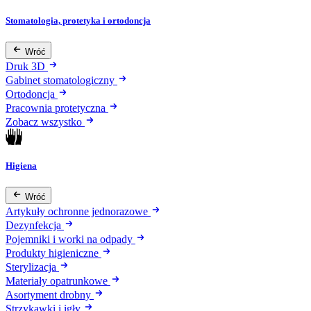
Stomatologia, protetyka i ortodoncja
Wróć
Druk 3D
Gabinet stomatologiczny
Ortodoncja
Pracownia protetyczna
Zobacz wszystko
Higiena
Wróć
Artykuły ochronne jednorazowe
Dezynfekcja
Pojemniki i worki na odpady
Produkty higieniczne
Sterylizacja
Materiały opatrunkowe
Asortyment drobny
Strzykawki i igły