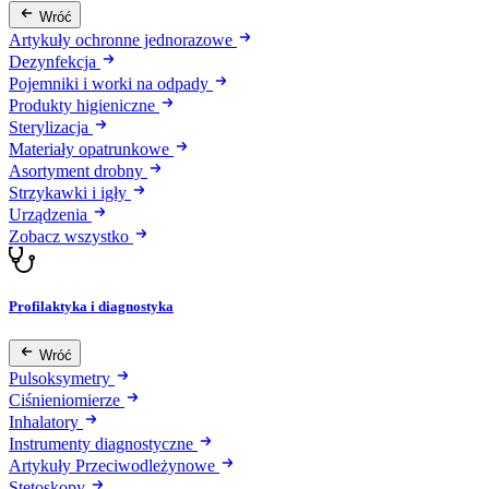
Wróć
Artykuły ochronne jednorazowe
Dezynfekcja
Pojemniki i worki na odpady
Produkty higieniczne
Sterylizacja
Materiały opatrunkowe
Asortyment drobny
Strzykawki i igły
Urządzenia
Zobacz wszystko
Profilaktyka i diagnostyka
Wróć
Pulsoksymetry
Ciśnieniomierze
Inhalatory
Instrumenty diagnostyczne
Artykuły Przeciwodleżynowe
Stetoskopy