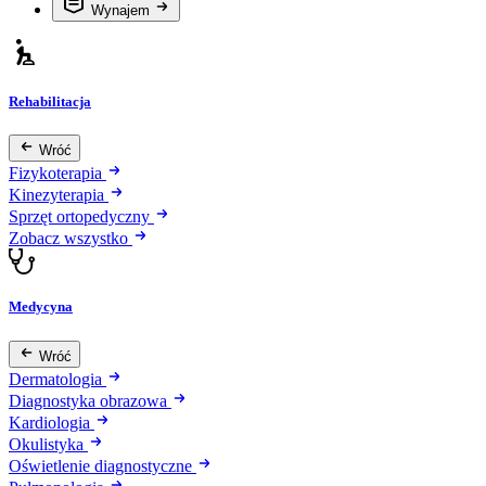
Wynajem
Rehabilitacja
Wróć
Fizykoterapia
Kinezyterapia
Sprzęt ortopedyczny
Zobacz wszystko
Medycyna
Wróć
Dermatologia
Diagnostyka obrazowa
Kardiologia
Okulistyka
Oświetlenie diagnostyczne