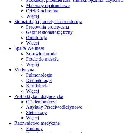
Podkłady, prześcieradła, śliniaki, ręczniki, czyściwo
Materiały opatrunkowe
Odzież ochronna
Więcej
Stomatologia, protetyka i ortodoncja
Pracownia protetyczna
Gabinet stomatologiczny
Ortodoncja
Więcej
Spa & Wellness
Zdrowie i uroda
Fotele do masażu
Więcej
Medycyna
Pulmonologia
Dermatologia
Kardiologia
Więcej
Profilaktyka i diagnostyka
Ciśnieniomierze
Artykuły Przeciwodleżynowe
Stetoskopy
Więcej
Ratownictwo medyczne
Fantomy