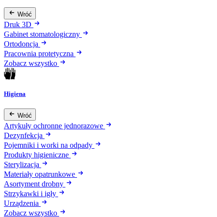
Wróć
Druk 3D
Gabinet stomatologiczny
Ortodoncja
Pracownia protetyczna
Zobacz wszystko
Higiena
Wróć
Artykuły ochronne jednorazowe
Dezynfekcja
Pojemniki i worki na odpady
Produkty higieniczne
Sterylizacja
Materiały opatrunkowe
Asortyment drobny
Strzykawki i igły
Urządzenia
Zobacz wszystko