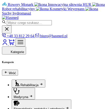
Rowery Monark
Innowacyjna siłownia HUR
Robot rehabilitacyjny
Kosmetyki Weyergans
Suchy hydromasaż
+48 33 812 29 64
biuro@hasmed.pl
Kategorie
Kategorie
Wróć
Rehabilitacja
Medycyna
Stomatologia, protetyka i ortodoncja