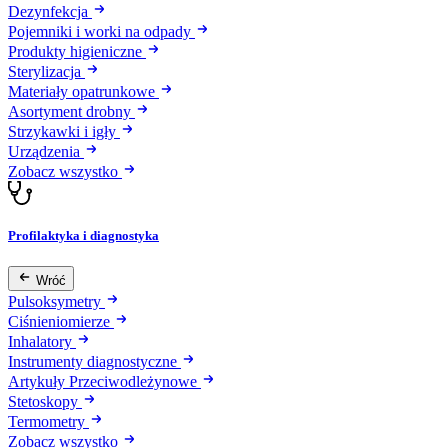
Dezynfekcja
Pojemniki i worki na odpady
Produkty higieniczne
Sterylizacja
Materiały opatrunkowe
Asortyment drobny
Strzykawki i igły
Urządzenia
Zobacz wszystko
Profilaktyka i diagnostyka
Wróć
Pulsoksymetry
Ciśnieniomierze
Inhalatory
Instrumenty diagnostyczne
Artykuły Przeciwodleżynowe
Stetoskopy
Termometry
Zobacz wszystko