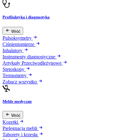
Profilaktyka i diagnostyka
Wróć
Pulsoksymetry
Ciśnieniomierze
Inhalatory
Instrumenty diagnostyczne
Artykuły Przeciwodleżynowe
Stetoskopy
Termometry
Zobacz wszystko
Meble medyczne
Wróć
Kozetki
Pielęgnacja mebli
Taborety i krzesła