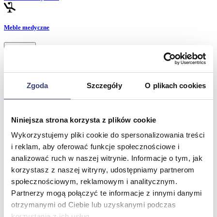
Meble medyczne
Wróć
Kozetki
Pielęgnacja mebli
Taborety i krzesła
Zgoda
Szczegóły
O plikach cookies
Stoły
Parawany
Fotele
Zobacz wszystko
Niniejsza strona korzysta z plików cookie
Wykorzystujemy pliki cookie do spersonalizowania treści
i reklam, aby oferować funkcje społecznościowe i
Spa & Wellness
analizować ruch w naszej witrynie. Informacje o tym, jak
korzystasz z naszej witryny, udostępniamy partnerom
Wróć
Fotele do masażu
społecznościowym, reklamowym i analitycznym.
Urządzenia
Partnerzy mogą połączyć te informacje z innymi danymi
Zdrowie i uroda
otrzymanymi od Ciebie lub uzyskanymi podczas
Zobacz wszystko
korzystania z ich usług.