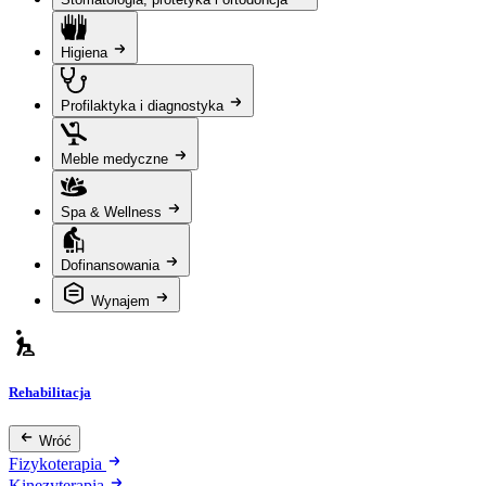
Higiena
Profilaktyka i diagnostyka
Meble medyczne
Spa & Wellness
Dofinansowania
Wynajem
Rehabilitacja
Wróć
Fizykoterapia
Kinezyterapia