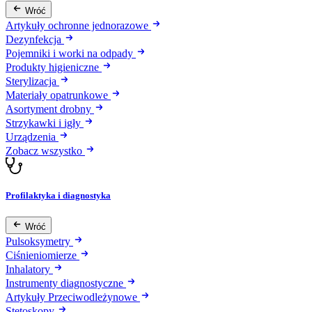
Wróć
Artykuły ochronne jednorazowe
Dezynfekcja
Pojemniki i worki na odpady
Produkty higieniczne
Sterylizacja
Materiały opatrunkowe
Asortyment drobny
Strzykawki i igły
Urządzenia
Zobacz wszystko
Profilaktyka i diagnostyka
Wróć
Pulsoksymetry
Ciśnieniomierze
Inhalatory
Instrumenty diagnostyczne
Artykuły Przeciwodleżynowe
Stetoskopy