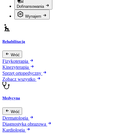
Dofinansowania
Wynajem
Rehabilitacja
Wróć
Fizykoterapia
Kinezyterapia
Sprzęt ortopedyczny
Zobacz wszystko
Medycyna
Wróć
Dermatologia
Diagnostyka obrazowa
Kardiologia