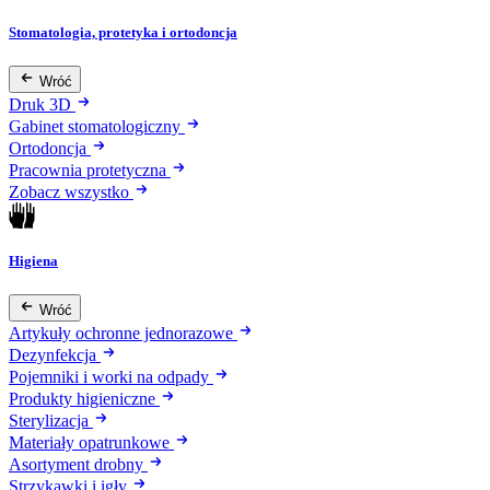
Stomatologia, protetyka i ortodoncja
Wróć
Druk 3D
Gabinet stomatologiczny
Ortodoncja
Pracownia protetyczna
Zobacz wszystko
Higiena
Wróć
Artykuły ochronne jednorazowe
Dezynfekcja
Pojemniki i worki na odpady
Produkty higieniczne
Sterylizacja
Materiały opatrunkowe
Asortyment drobny
Strzykawki i igły