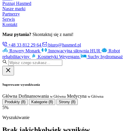
Poznaj Hasmed
Nasze marki
Partnerzy
Serwis
Kontakt
Masz pytania?
Skontaktuj się z nami!
+48 33 812 29 64
biuro@hasmed.pl
Rowery Monark
Innowacyjna siłownia HUR
Robot
rehabilitacyjny
Kosmetyki Weyergans
Suchy hydromasaż
Sugerowane wyszukiwania
Główna
Dofinansowania
Medycyna
w Główna
w Główna
Produkty
(8)
Kategorie
(8)
Strony
(8)
5%
Wyszukiwanie
Brak jakichkolwiek wyników