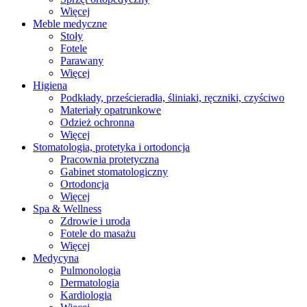
Więcej
Meble medyczne
Stoły
Fotele
Parawany
Więcej
Higiena
Podkłady, prześcieradła, śliniaki, ręczniki, czyściwo
Materiały opatrunkowe
Odzież ochronna
Więcej
Stomatologia, protetyka i ortodoncja
Pracownia protetyczna
Gabinet stomatologiczny
Ortodoncja
Więcej
Spa & Wellness
Zdrowie i uroda
Fotele do masażu
Więcej
Medycyna
Pulmonologia
Dermatologia
Kardiologia