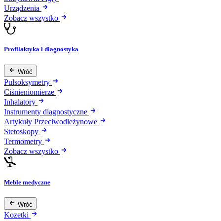
Urządzenia
Zobacz wszystko
Profilaktyka i diagnostyka
Wróć
Pulsoksymetry
Ciśnieniomierze
Inhalatory
Instrumenty diagnostyczne
Artykuły Przeciwodleżynowe
Stetoskopy
Termometry
Zobacz wszystko
Meble medyczne
Wróć
Kozetki