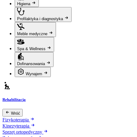
Higiena
Profilaktyka i diagnostyka
Meble medyczne
Spa & Wellness
Dofinansowania
Wynajem
Rehabilitacja
Wróć
Fizykoterapia
Kinezyterapia
Sprzęt ortopedyczny