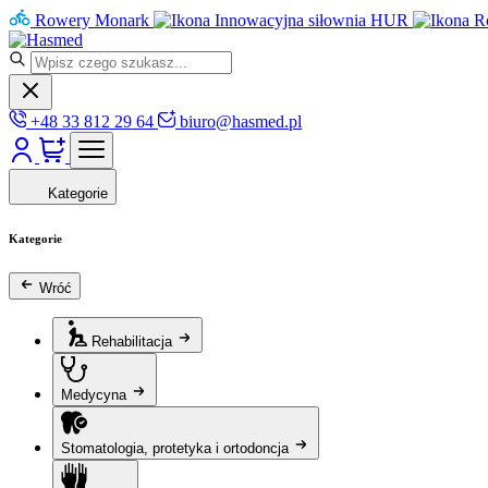
Rowery Monark
Innowacyjna siłownia HUR
R
+48 33 812 29 64
biuro@hasmed.pl
Kategorie
Kategorie
Wróć
Rehabilitacja
Medycyna
Stomatologia, protetyka i ortodoncja