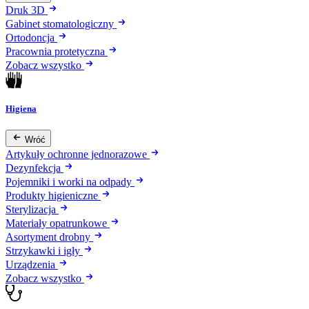
Druk 3D
Gabinet stomatologiczny
Ortodoncja
Pracownia protetyczna
Zobacz wszystko
Higiena
Wróć
Artykuły ochronne jednorazowe
Dezynfekcja
Pojemniki i worki na odpady
Produkty higieniczne
Sterylizacja
Materiały opatrunkowe
Asortyment drobny
Strzykawki i igły
Urządzenia
Zobacz wszystko