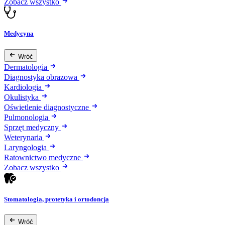
Zobacz wszystko
Medycyna
Wróć
Dermatologia
Diagnostyka obrazowa
Kardiologia
Okulistyka
Oświetlenie diagnostyczne
Pulmonologia
Sprzęt medyczny
Weterynaria
Laryngologia
Ratownictwo medyczne
Zobacz wszystko
Stomatologia, protetyka i ortodoncja
Wróć