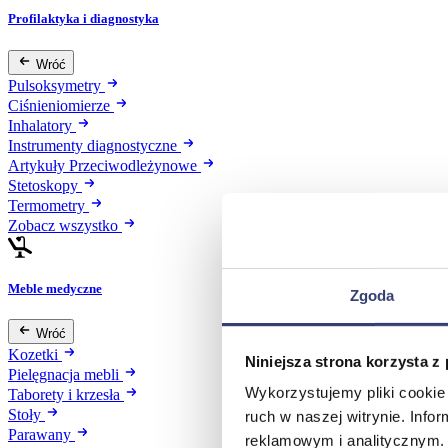
Profilaktyka i diagnostyka
Wróć
Pulsoksymetry
Ciśnieniomierze
Inhalatory
Instrumenty diagnostyczne
Artykuły Przeciwodleżynowe
Stetoskopy
Termometry
Zobacz wszystko
Meble medyczne
Zgoda
Wróć
Kozetki
Niniejsza strona korzysta z
Pielęgnacja mebli
Wykorzystujemy pliki cookie 
Taborety i krzesła
Stoły
ruch w naszej witrynie. Inf
Parawany
reklamowym i analitycznym. 