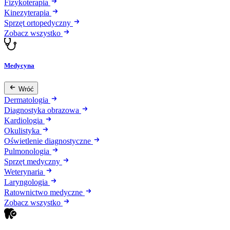
Fizykoterapia
Kinezyterapia
Sprzęt ortopedyczny
Zobacz wszystko
Medycyna
Wróć
Dermatologia
Diagnostyka obrazowa
Kardiologia
Okulistyka
Oświetlenie diagnostyczne
Pulmonologia
Sprzęt medyczny
Weterynaria
Laryngologia
Ratownictwo medyczne
Zobacz wszystko