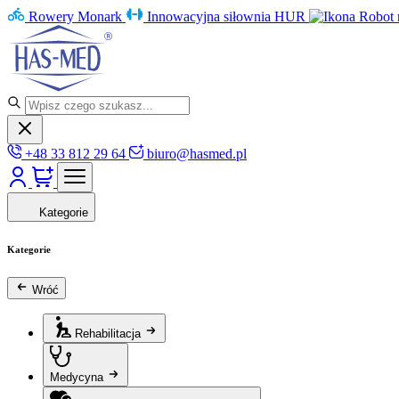
Rowery Monark
Innowacyjna siłownia HUR
Robot 
+48 33 812 29 64
biuro@hasmed.pl
Kategorie
Kategorie
Wróć
Rehabilitacja
Medycyna