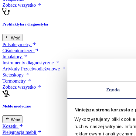
Zobacz wszystko
Profilaktyka i diagnostyka
Wróć
Pulsoksymetry
Ciśnieniomierze
Inhalatory
Instrumenty diagnostyczne
Artykuły Przeciwodleżynowe
Stetoskopy
Termometry
Zobacz wszystko
Zgoda
Meble medyczne
Niniejsza strona korzysta z
Wykorzystujemy pliki cookie 
Wróć
Kozetki
ruch w naszej witrynie. Inf
Pielęgnacja mebli
reklamowym i analitycznym. 