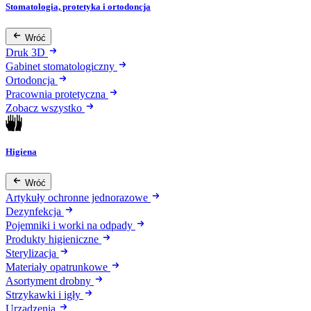
Stomatologia, protetyka i ortodoncja
Wróć
Druk 3D
Gabinet stomatologiczny
Ortodoncja
Pracownia protetyczna
Zobacz wszystko
Higiena
Wróć
Artykuły ochronne jednorazowe
Dezynfekcja
Pojemniki i worki na odpady
Produkty higieniczne
Sterylizacja
Materiały opatrunkowe
Asortyment drobny
Strzykawki i igły
Urządzenia