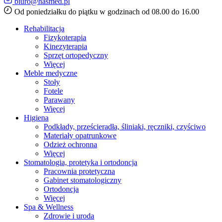
biuro@hasmed.pl
Od poniedziałku do piątku w godzinach od 08.00 do 16.00
Rehabilitacja
Fizykoterapia
Kinezyterapia
Sprzęt ortopedyczny
Więcej
Meble medyczne
Stoły
Fotele
Parawany
Więcej
Higiena
Podkłady, prześcieradła, śliniaki, ręczniki, czyściwo
Materiały opatrunkowe
Odzież ochronna
Więcej
Stomatologia, protetyka i ortodoncja
Pracownia protetyczna
Gabinet stomatologiczny
Ortodoncja
Więcej
Spa & Wellness
Zdrowie i uroda