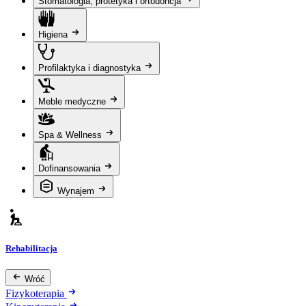
Stomatologia, protetyka i ortodoncja
Higiena
Profilaktyka i diagnostyka
Meble medyczne
Spa & Wellness
Dofinansowania
Wynajem
Rehabilitacja
Wróć
Fizykoterapia