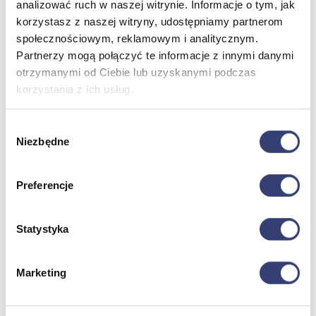
analizować ruch w naszej witrynie. Informacje o tym, jak
korzystasz z naszej witryny, udostępniamy partnerom
społecznościowym, reklamowym i analitycznym.
Meble medyczne
Partnerzy mogą połączyć te informacje z innymi danymi
otrzymanymi od Ciebie lub uzyskanymi podczas
Wróć
Kozetki
korzystania z ich usług.
Pielęgnacja mebli
Taborety i krzesła
Wybór
Stoły
Niezbędne
zgody
Parawany
Fotele
Zobacz wszystko
Preferencje
Spa & Wellness
Statystyka
Wróć
Fotele do masażu
Marketing
Urządzenia
Zdrowie i uroda
Zobacz wszystko