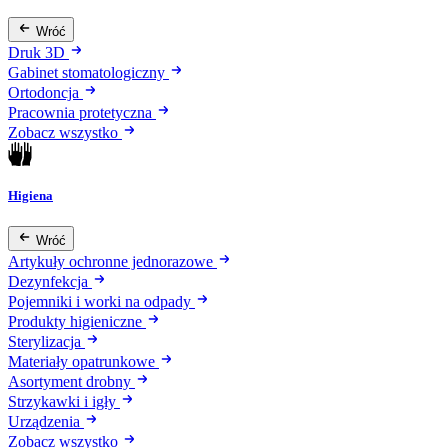
Wróć
Druk 3D
Gabinet stomatologiczny
Ortodoncja
Pracownia protetyczna
Zobacz wszystko
Higiena
Wróć
Artykuły ochronne jednorazowe
Dezynfekcja
Pojemniki i worki na odpady
Produkty higieniczne
Sterylizacja
Materiały opatrunkowe
Asortyment drobny
Strzykawki i igły
Urządzenia
Zobacz wszystko