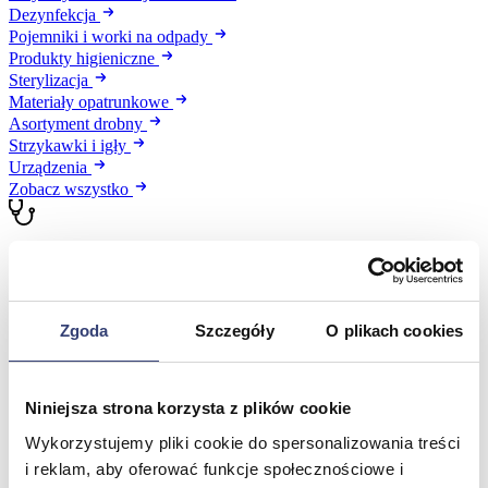
Dezynfekcja
Pojemniki i worki na odpady
Produkty higieniczne
Sterylizacja
Materiały opatrunkowe
Asortyment drobny
Strzykawki i igły
Urządzenia
Zobacz wszystko
Profilaktyka i diagnostyka
Wróć
Pulsoksymetry
Zgoda
Szczegóły
O plikach cookies
Ciśnieniomierze
Inhalatory
Instrumenty diagnostyczne
Niniejsza strona korzysta z plików cookie
Artykuły Przeciwodleżynowe
Stetoskopy
Wykorzystujemy pliki cookie do spersonalizowania treści
Termometry
i reklam, aby oferować funkcje społecznościowe i
Zobacz wszystko