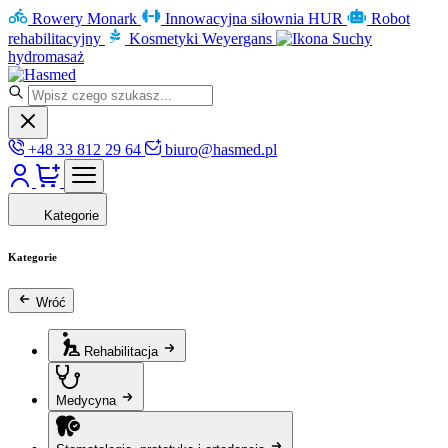
Rowery Monark
Innowacyjna siłownia HUR
Robot
rehabilitacyjny
Kosmetyki Weyergans
Suchy
hydromasaż
+48 33 812 29 64
biuro@hasmed.pl
Kategorie
Kategorie
Wróć
Rehabilitacja
Medycyna