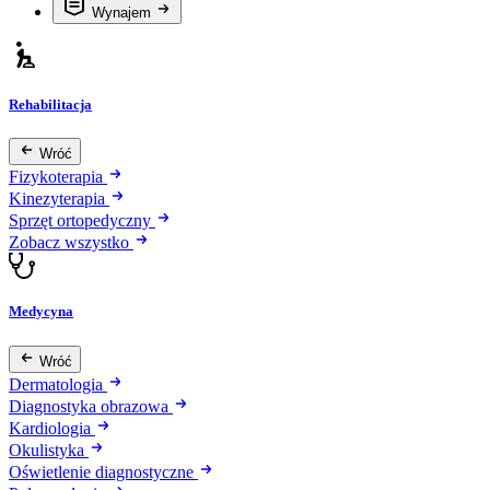
Wynajem
Rehabilitacja
Wróć
Fizykoterapia
Kinezyterapia
Sprzęt ortopedyczny
Zobacz wszystko
Medycyna
Wróć
Dermatologia
Diagnostyka obrazowa
Kardiologia
Okulistyka
Oświetlenie diagnostyczne