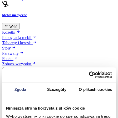
Meble medyczne
Wróć
Kozetki
Pielęgnacja mebli
Taborety i krzesła
Stoły
Parawany
Fotele
Zobacz wszystko
Spa & Wellness
Zgoda
Szczegóły
O plikach cookies
Wróć
Fotele do masażu
Urządzenia
Niniejsza strona korzysta z plików cookie
Zdrowie i uroda
Zobacz wszystko
Wykorzystujemy pliki cookie do spersonalizowania treści