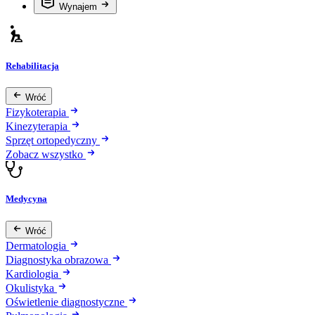
Wynajem
Rehabilitacja
Wróć
Fizykoterapia
Kinezyterapia
Sprzęt ortopedyczny
Zobacz wszystko
Medycyna
Wróć
Dermatologia
Diagnostyka obrazowa
Kardiologia
Okulistyka
Oświetlenie diagnostyczne