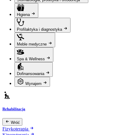
Higiena
Profilaktyka i diagnostyka
Meble medyczne
Spa & Wellness
Dofinansowania
Wynajem
Rehabilitacja
Wróć
Fizykoterapia
Kinezyterapia