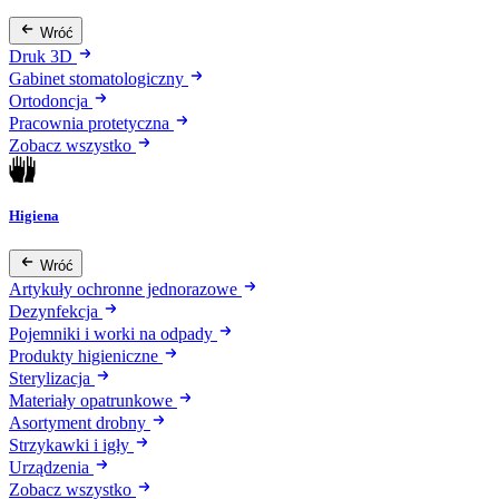
Wróć
Druk 3D
Gabinet stomatologiczny
Ortodoncja
Pracownia protetyczna
Zobacz wszystko
Higiena
Wróć
Artykuły ochronne jednorazowe
Dezynfekcja
Pojemniki i worki na odpady
Produkty higieniczne
Sterylizacja
Materiały opatrunkowe
Asortyment drobny
Strzykawki i igły
Urządzenia
Zobacz wszystko