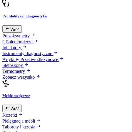
Profilaktyka i diagnostyka
Wróć
Pulsoksymetry
Ciśnieniomierze
Inhalatory
Instrumenty diagnostyczne
Artykuły Przeciwodleżynowe
Stetoskopy
Termometry
Zobacz wszystko
Meble medyczne
Wróć
Kozetki
Pielęgnacja mebli
Taborety i krzesła