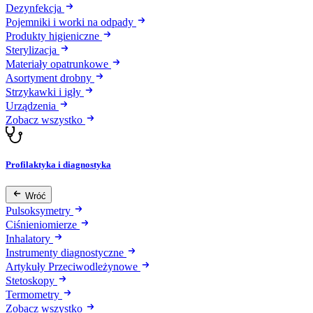
Dezynfekcja
Pojemniki i worki na odpady
Produkty higieniczne
Sterylizacja
Materiały opatrunkowe
Asortyment drobny
Strzykawki i igły
Urządzenia
Zobacz wszystko
Profilaktyka i diagnostyka
Wróć
Pulsoksymetry
Ciśnieniomierze
Inhalatory
Instrumenty diagnostyczne
Artykuły Przeciwodleżynowe
Stetoskopy
Termometry
Zobacz wszystko