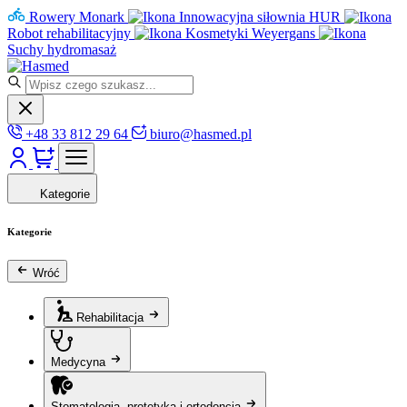
Rowery Monark
Innowacyjna siłownia HUR
Robot rehabilitacyjny
Kosmetyki Weyergans
Suchy hydromasaż
+48 33 812 29 64
biuro@hasmed.pl
Kategorie
Kategorie
Wróć
Rehabilitacja
Medycyna
Stomatologia, protetyka i ortodoncja