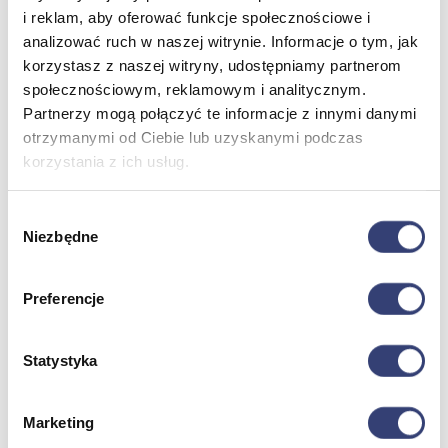
i reklam, aby oferować funkcje społecznościowe i
analizować ruch w naszej witrynie. Informacje o tym, jak
Dofinansowania
korzystasz z naszej witryny, udostępniamy partnerom
społecznościowym, reklamowym i analitycznym.
Wróć
Dofinansowania
Partnerzy mogą połączyć te informacje z innymi danymi
Zobacz wszystko
otrzymanymi od Ciebie lub uzyskanymi podczas
korzystania z ich usług.
Wynajem
Wybór
Niezbędne
zgody
Wróć
Zobacz wszystko
Aquatizer Testowy
Preferencje
Robot rehabilitacyjny ROBERT®
Robotyka w rehabilitacji
Dla rehabilitacji
Statystyka
Dla stomatologów
Dofinansowania
Filmy
Poznaj Hasmed
Marketing
Nasze marki