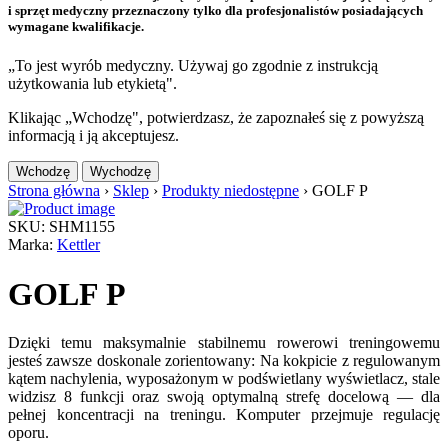
i sprzęt medyczny przeznaczony tylko dla profesjonalistów posiadających
wymagane kwalifikacje.
„To jest wyrób medyczny. Używaj go zgodnie z instrukcją
użytkowania lub etykietą".
Klikając „Wchodzę", potwierdzasz, że zapoznałeś się z powyższą
informacją i ją akceptujesz.
Wchodzę
Wychodzę
Strona główna
›
Sklep
›
Produkty niedostępne
›
GOLF P
SKU: SHM1155
Marka:
Kettler
GOLF P
Dzięki temu maksymalnie stabilnemu rowerowi treningowemu
jesteś zawsze doskonale zorientowany: Na kokpicie z regulowanym
kątem nachylenia, wyposażonym w podświetlany wyświetlacz, stale
widzisz 8 funkcji oraz swoją optymalną strefę docelową — dla
pełnej koncentracji na treningu. Komputer przejmuje regulację
oporu.