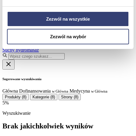
Partnerzy
Serwis
Kontakt
Zezwól na wszystkie
Masz pytania?
Skontaktuj się z nami!
+48 33 812 29 64
biuro@hasmed.pl
Zezwól na wybór
Rowery Monark
Innowacyjna siłownia HUR
Robot rehabilitacyjny
Kosmetyki Weyergans
Suchy hydromasaż
Sugerowane wyszukiwania
Główna
Dofinansowania
Medycyna
w Główna
w Główna
Produkty
(8)
Kategorie
(8)
Strony
(8)
5%
Wyszukiwanie
Brak jakichkolwiek wyników