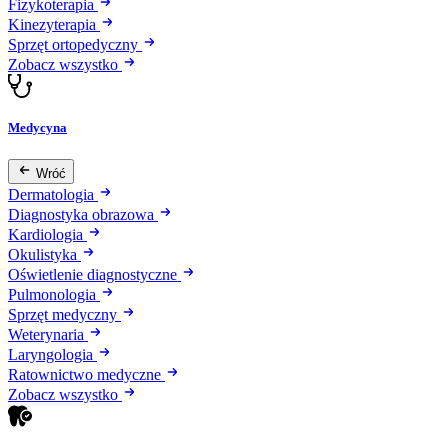
Fizykoterapia
Kinezyterapia
Sprzęt ortopedyczny
Zobacz wszystko
Medycyna
Wróć
Dermatologia
Diagnostyka obrazowa
Kardiologia
Okulistyka
Oświetlenie diagnostyczne
Pulmonologia
Sprzęt medyczny
Weterynaria
Laryngologia
Ratownictwo medyczne
Zobacz wszystko