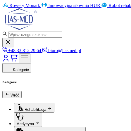
Rowery Monark
Innowacyjna siłownia HUR
Robot rehab
+48 33 812 29 64
biuro@hasmed.pl
Kategorie
Kategorie
Wróć
Rehabilitacja
Medycyna