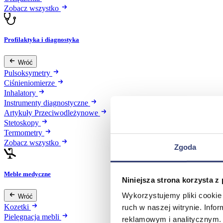
Zobacz wszystko
Profilaktyka i diagnostyka
Wróć
Pulsoksymetry
Ciśnieniomierze
Inhalatory
Instrumenty diagnostyczne
Artykuły Przeciwodleżynowe
Stetoskopy
Termometry
Zobacz wszystko
Zgoda
Meble medyczne
Niniejsza strona korzysta z
Wykorzystujemy pliki cookie 
Wróć
Kozetki
ruch w naszej witrynie. Inf
Pielęgnacja mebli
reklamowym i analitycznym. 