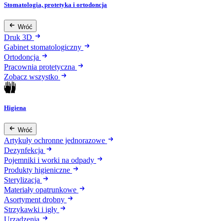
Stomatologia, protetyka i ortodoncja
Wróć
Druk 3D
Gabinet stomatologiczny
Ortodoncja
Pracownia protetyczna
Zobacz wszystko
Higiena
Wróć
Artykuły ochronne jednorazowe
Dezynfekcja
Pojemniki i worki na odpady
Produkty higieniczne
Sterylizacja
Materiały opatrunkowe
Asortyment drobny
Strzykawki i igły
Urządzenia