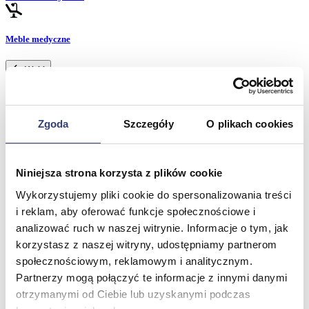
Meble medyczne
Wróć
Kozetki
Pielęgnacja mebli
Taborety i krzesła
Zgoda
Szczegóły
O plikach cookies
Stoły
Parawany
Fotele
Zobacz wszystko
Niniejsza strona korzysta z plików cookie
Wykorzystujemy pliki cookie do spersonalizowania treści
i reklam, aby oferować funkcje społecznościowe i
Spa & Wellness
analizować ruch w naszej witrynie. Informacje o tym, jak
Wróć
korzystasz z naszej witryny, udostępniamy partnerom
Fotele do masażu
społecznościowym, reklamowym i analitycznym.
Urządzenia
Partnerzy mogą połączyć te informacje z innymi danymi
Zdrowie i uroda
otrzymanymi od Ciebie lub uzyskanymi podczas
Zobacz wszystko