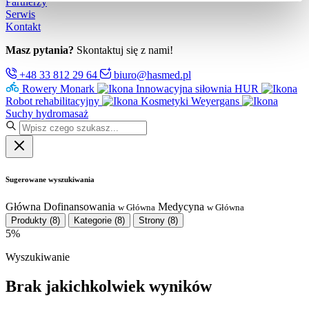
Partnerzy
Serwis
Kontakt
Masz pytania?
Skontaktuj się z nami!
+48 33 812 29 64
biuro@hasmed.pl
Rowery Monark
Innowacyjna siłownia HUR
Robot rehabilitacyjny
Kosmetyki Weyergans
Suchy hydromasaż
Sugerowane wyszukiwania
Główna
Dofinansowania
Medycyna
w Główna
w Główna
Produkty
(8)
Kategorie
(8)
Strony
(8)
5%
Wyszukiwanie
Brak jakichkolwiek wyników