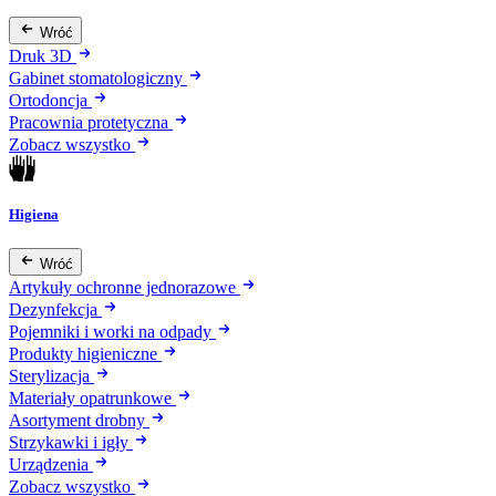
Wróć
Druk 3D
Gabinet stomatologiczny
Ortodoncja
Pracownia protetyczna
Zobacz wszystko
Higiena
Wróć
Artykuły ochronne jednorazowe
Dezynfekcja
Pojemniki i worki na odpady
Produkty higieniczne
Sterylizacja
Materiały opatrunkowe
Asortyment drobny
Strzykawki i igły
Urządzenia
Zobacz wszystko