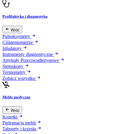
Profilaktyka i diagnostyka
Wróć
Pulsoksymetry
Ciśnieniomierze
Inhalatory
Instrumenty diagnostyczne
Artykuły Przeciwodleżynowe
Stetoskopy
Termometry
Zobacz wszystko
Meble medyczne
Wróć
Kozetki
Pielęgnacja mebli
Taborety i krzesła