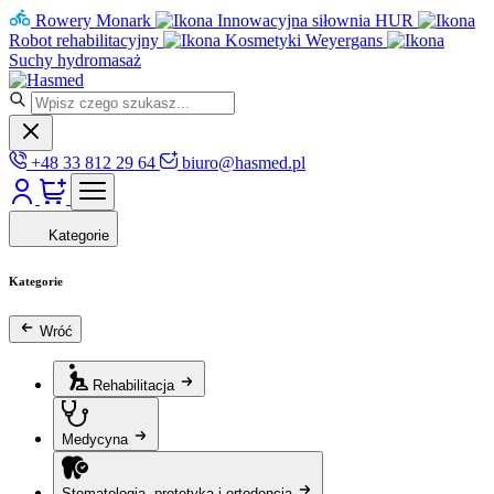
Rowery Monark
Innowacyjna siłownia HUR
Robot rehabilitacyjny
Kosmetyki Weyergans
Suchy hydromasaż
+48 33 812 29 64
biuro@hasmed.pl
Kategorie
Kategorie
Wróć
Rehabilitacja
Medycyna
Stomatologia, protetyka i ortodoncja