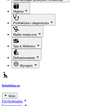
Higiena
Profilaktyka i diagnostyka
Meble medyczne
Spa & Wellness
Dofinansowania
Wynajem
Rehabilitacja
Wróć
Fizykoterapia
Kinezyterapia