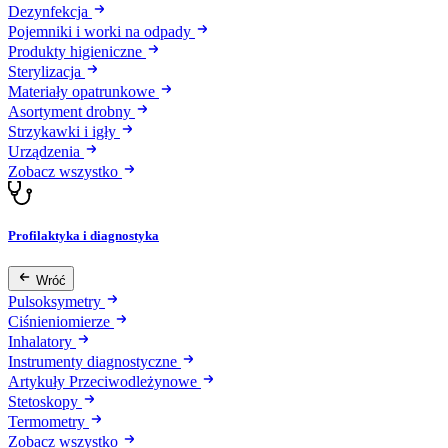
Dezynfekcja
Pojemniki i worki na odpady
Produkty higieniczne
Sterylizacja
Materiały opatrunkowe
Asortyment drobny
Strzykawki i igły
Urządzenia
Zobacz wszystko
Profilaktyka i diagnostyka
Wróć
Pulsoksymetry
Ciśnieniomierze
Inhalatory
Instrumenty diagnostyczne
Artykuły Przeciwodleżynowe
Stetoskopy
Termometry
Zobacz wszystko