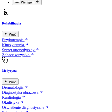
Wynajem
Rehabilitacja
Wróć
Fizykoterapia
Kinezyterapia
Sprzęt ortopedyczny
Zobacz wszystko
Medycyna
Wróć
Dermatologia
Diagnostyka obrazowa
Kardiologia
Okulistyka
Oświetlenie diagnostyczne