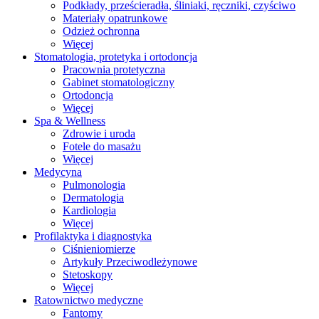
Podkłady, prześcieradła, śliniaki, ręczniki, czyściwo
Materiały opatrunkowe
Odzież ochronna
Więcej
Stomatologia, protetyka i ortodoncja
Pracownia protetyczna
Gabinet stomatologiczny
Ortodoncja
Więcej
Spa & Wellness
Zdrowie i uroda
Fotele do masażu
Więcej
Medycyna
Pulmonologia
Dermatologia
Kardiologia
Więcej
Profilaktyka i diagnostyka
Ciśnieniomierze
Artykuły Przeciwodleżynowe
Stetoskopy
Więcej
Ratownictwo medyczne
Fantomy