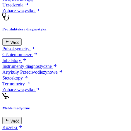
Urządzenia
Zobacz wszystko
Profilaktyka i diagnostyka
Wróć
Pulsoksymetry
Ciśnieniomierze
Inhalatory
Instrumenty diagnostyczne
Artykuły Przeciwodleżynowe
Stetoskopy
Termometry
Zobacz wszystko
Meble medyczne
Wróć
Kozetki