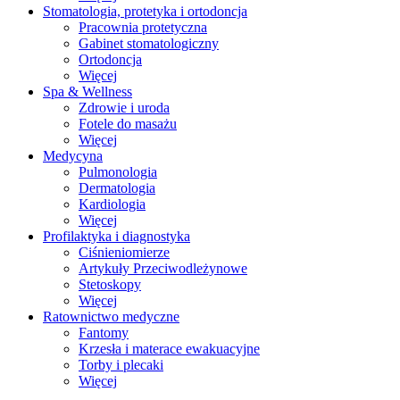
Stomatologia, protetyka i ortodoncja
Pracownia protetyczna
Gabinet stomatologiczny
Ortodoncja
Więcej
Spa & Wellness
Zdrowie i uroda
Fotele do masażu
Więcej
Medycyna
Pulmonologia
Dermatologia
Kardiologia
Więcej
Profilaktyka i diagnostyka
Ciśnieniomierze
Artykuły Przeciwodleżynowe
Stetoskopy
Więcej
Ratownictwo medyczne
Fantomy
Krzesła i materace ewakuacyjne
Torby i plecaki
Więcej