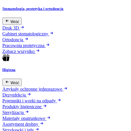
Stomatologia, protetyka i ortodoncja
Wróć
Druk 3D
Gabinet stomatologiczny
Ortodoncja
Pracownia protetyczna
Zobacz wszystko
Higiena
Wróć
Artykuły ochronne jednorazowe
Dezynfekcja
Pojemniki i worki na odpady
Produkty higieniczne
Sterylizacja
Materiały opatrunkowe
Asortyment drobny
Strzykawki i igły