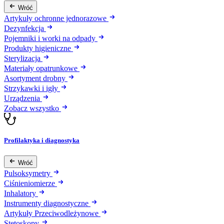
Wróć
Artykuły ochronne jednorazowe
Dezynfekcja
Pojemniki i worki na odpady
Produkty higieniczne
Sterylizacja
Materiały opatrunkowe
Asortyment drobny
Strzykawki i igły
Urządzenia
Zobacz wszystko
Profilaktyka i diagnostyka
Wróć
Pulsoksymetry
Ciśnieniomierze
Inhalatory
Instrumenty diagnostyczne
Artykuły Przeciwodleżynowe
Stetoskopy