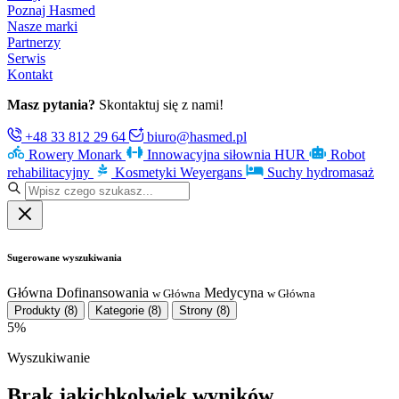
Poznaj Hasmed
Nasze marki
Partnerzy
Serwis
Kontakt
Masz pytania?
Skontaktuj się z nami!
+48 33 812 29 64
biuro@hasmed.pl
Rowery Monark
Innowacyjna siłownia HUR
Robot
rehabilitacyjny
Kosmetyki Weyergans
Suchy hydromasaż
Sugerowane wyszukiwania
Główna
Dofinansowania
Medycyna
w Główna
w Główna
Produkty
(8)
Kategorie
(8)
Strony
(8)
5%
Wyszukiwanie
Brak jakichkolwiek wyników