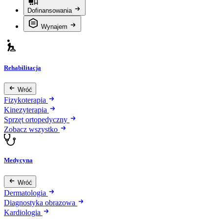
Dofinansowania
Wynajem
Rehabilitacja
Wróć
Fizykoterapia
Kinezyterapia
Sprzęt ortopedyczny
Zobacz wszystko
Medycyna
Wróć
Dermatologia
Diagnostyka obrazowa
Kardiologia