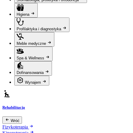
Higiena
Profilaktyka i diagnostyka
Meble medyczne
Spa & Wellness
Dofinansowania
Wynajem
Rehabilitacja
Wróć
Fizykoterapia
Kinezyterapia