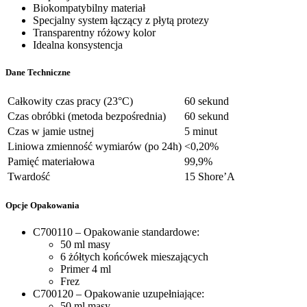
Biokompatybilny materiał
Specjalny system łączący z płytą protezy
Transparentny różowy kolor
Idealna konsystencja
Dane Techniczne
Całkowity czas pracy (23°C)
60 sekund
Czas obróbki (metoda bezpośrednia)
60 sekund
Czas w jamie ustnej
5 minut
Liniowa zmienność wymiarów (po 24h)
<0,20%
Pamięć materiałowa
99,9%
Twardość
15 Shore’A
Opcje Opakowania
C700110 – Opakowanie standardowe:
50 ml masy
6 żółtych końcówek mieszających
Primer 4 ml
Frez
C700120 – Opakowanie uzupełniające:
50 ml masy