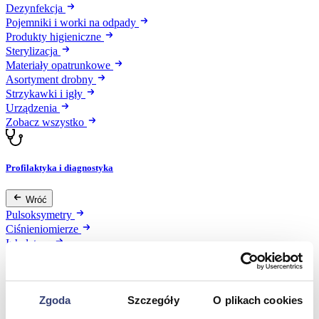
Dezynfekcja
Pojemniki i worki na odpady
Produkty higieniczne
Sterylizacja
Materiały opatrunkowe
Asortyment drobny
Strzykawki i igły
Urządzenia
Zobacz wszystko
Profilaktyka i diagnostyka
Wróć
Pulsoksymetry
Ciśnieniomierze
Inhalatory
Instrumenty diagnostyczne
Artykuły Przeciwodleżynowe
Stetoskopy
Termometry
Zgoda
Szczegóły
O plikach cookies
Zobacz wszystko