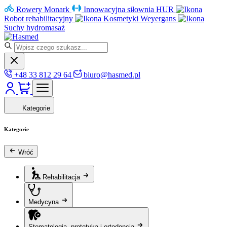
Rowery Monark
Innowacyjna siłownia HUR
Robot rehabilitacyjny
Kosmetyki Weyergans
Suchy hydromasaż
+48 33 812 29 64
biuro@hasmed.pl
Kategorie
Kategorie
Wróć
Rehabilitacja
Medycyna
Stomatologia, protetyka i ortodoncja