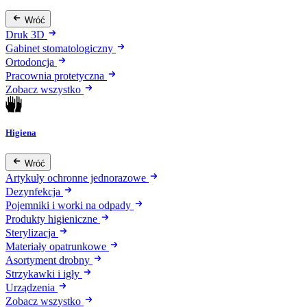
Wróć
Druk 3D
Gabinet stomatologiczny
Ortodoncja
Pracownia protetyczna
Zobacz wszystko
Higiena
Wróć
Artykuły ochronne jednorazowe
Dezynfekcja
Pojemniki i worki na odpady
Produkty higieniczne
Sterylizacja
Materiały opatrunkowe
Asortyment drobny
Strzykawki i igły
Urządzenia
Zobacz wszystko