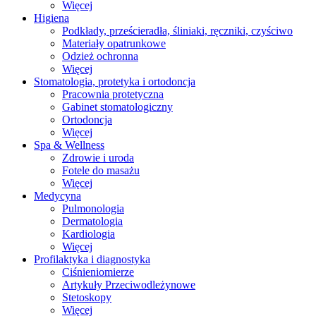
Więcej
Higiena
Podkłady, prześcieradła, śliniaki, ręczniki, czyściwo
Materiały opatrunkowe
Odzież ochronna
Więcej
Stomatologia, protetyka i ortodoncja
Pracownia protetyczna
Gabinet stomatologiczny
Ortodoncja
Więcej
Spa & Wellness
Zdrowie i uroda
Fotele do masażu
Więcej
Medycyna
Pulmonologia
Dermatologia
Kardiologia
Więcej
Profilaktyka i diagnostyka
Ciśnieniomierze
Artykuły Przeciwodleżynowe
Stetoskopy
Więcej