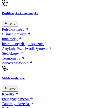
Profilaktyka i diagnostyka
Wróć
Pulsoksymetry
Ciśnieniomierze
Inhalatory
Instrumenty diagnostyczne
Artykuły Przeciwodleżynowe
Stetoskopy
Termometry
Zobacz wszystko
Meble medyczne
Wróć
Kozetki
Pielęgnacja mebli
Taborety i krzesła