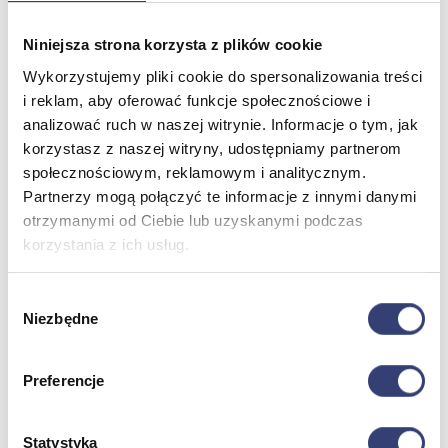
Niniejsza strona korzysta z plików cookie
Meble medyczne
Wykorzystujemy pliki cookie do spersonalizowania treści
i reklam, aby oferować funkcje społecznościowe i
Wróć
Kozetki
analizować ruch w naszej witrynie. Informacje o tym, jak
Pielęgnacja mebli
korzystasz z naszej witryny, udostępniamy partnerom
Taborety i krzesła
społecznościowym, reklamowym i analitycznym.
Stoły
Partnerzy mogą połączyć te informacje z innymi danymi
Parawany
otrzymanymi od Ciebie lub uzyskanymi podczas
Fotele
Zobacz wszystko
korzystania z ich usług.
Wybór
Spa & Wellness
Niezbędne
zgody
Wróć
Fotele do masażu
Preferencje
Urządzenia
Zdrowie i uroda
Zobacz wszystko
Statystyka