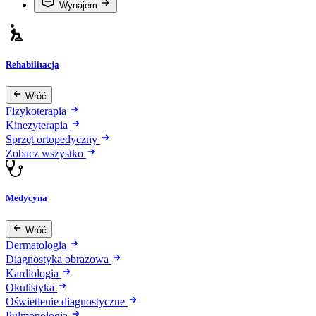
Wynajem
Rehabilitacja
Wróć
Fizykoterapia
Kinezyterapia
Sprzęt ortopedyczny
Zobacz wszystko
Medycyna
Wróć
Dermatologia
Diagnostyka obrazowa
Kardiologia
Okulistyka
Oświetlenie diagnostyczne
Pulmonologia