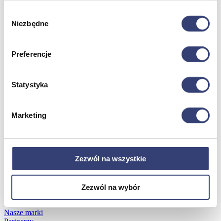
Wybór
Dofinansowania
Niezbędne
zgody
Wróć
Preferencje
Dofinansowania
Zobacz wszystko
Statystyka
Wynajem
Marketing
Wróć
Zobacz wszystko
Aquatizer Testowy
Robot rehabilitacyjny ROBERT®
Zezwól na wszystkie
Robotyka w rehabilitacji
Dla rehabilitacji
Dla stomatologów
Dofinansowania
Zezwól na wybór
Filmy
Poznaj Hasmed
Nasze marki