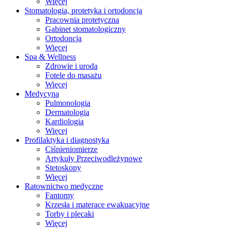
Więcej
Stomatologia, protetyka i ortodoncja
Pracownia protetyczna
Gabinet stomatologiczny
Ortodoncja
Więcej
Spa & Wellness
Zdrowie i uroda
Fotele do masażu
Więcej
Medycyna
Pulmonologia
Dermatologia
Kardiologia
Więcej
Profilaktyka i diagnostyka
Ciśnieniomierze
Artykuły Przeciwodleżynowe
Stetoskopy
Więcej
Ratownictwo medyczne
Fantomy
Krzesła i materace ewakuacyjne
Torby i plecaki
Więcej