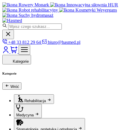
Rowery Monark
Innowacyjna siłownia HUR
Robot rehabilitacyjny
Kosmetyki Weyergans
Suchy hydromasaż
+48 33 812 29 64
biuro@hasmed.pl
Kategorie
Kategorie
Wróć
Rehabilitacja
Medycyna
Stomatologia, protetyka i ortodoncja