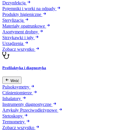
Dezynfekcja
Pojemniki i worki na odpady
Produkty higieniczne
Sterylizacja
Materiały opatrunkowe
Asortyment drobny
Strzykawki i igły
Urządzenia
Zobacz wszystko
Profilaktyka i diagnostyka
Wróć
Pulsoksymetry
Ciśnieniomierze
Inhalatory
Instrumenty diagnostyczne
Artykuły Przeciwodleżynowe
Stetoskopy
Termometry
Zobacz wszystko