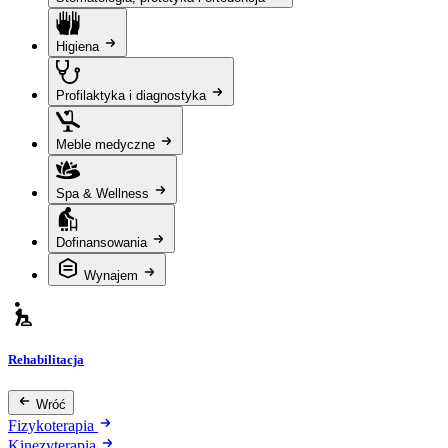
Higiena
Profilaktyka i diagnostyka
Meble medyczne
Spa & Wellness
Dofinansowania
Wynajem
Rehabilitacja
Wróć
Fizykoterapia
Kinezyterapia