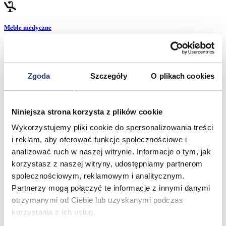
Meble medyczne
Wróć
Kozetki
Pielęgnacja mebli
Zgoda
Szczegóły
O plikach cookies
Taborety i krzesła
Stoły
Parawany
Fotele
Niniejsza strona korzysta z plików cookie
Zobacz wszystko
Wykorzystujemy pliki cookie do spersonalizowania treści
i reklam, aby oferować funkcje społecznościowe i
analizować ruch w naszej witrynie. Informacje o tym, jak
Spa & Wellness
korzystasz z naszej witryny, udostępniamy partnerom
społecznościowym, reklamowym i analitycznym.
Wróć
Fotele do masażu
Partnerzy mogą połączyć te informacje z innymi danymi
Urządzenia
otrzymanymi od Ciebie lub uzyskanymi podczas
Zdrowie i uroda
korzystania z ich usług.
Zobacz wszystko