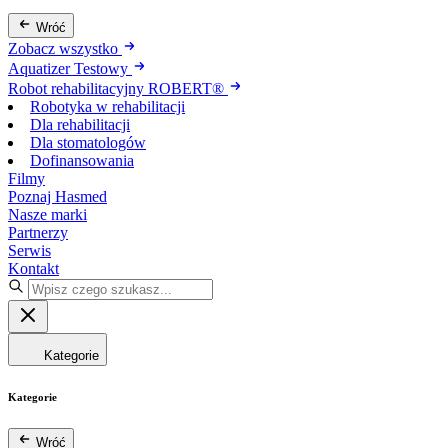
Wróć
Zobacz wszystko
Aquatizer Testowy
Robot rehabilitacyjny ROBERT®
Robotyka w rehabilitacji
Dla rehabilitacji
Dla stomatologów
Dofinansowania
Filmy
Poznaj Hasmed
Nasze marki
Partnerzy
Serwis
Kontakt
Kategorie
Kategorie
Wróć