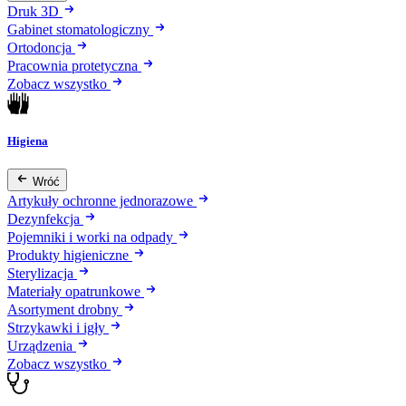
Druk 3D
Gabinet stomatologiczny
Ortodoncja
Pracownia protetyczna
Zobacz wszystko
Higiena
Wróć
Artykuły ochronne jednorazowe
Dezynfekcja
Pojemniki i worki na odpady
Produkty higieniczne
Sterylizacja
Materiały opatrunkowe
Asortyment drobny
Strzykawki i igły
Urządzenia
Zobacz wszystko