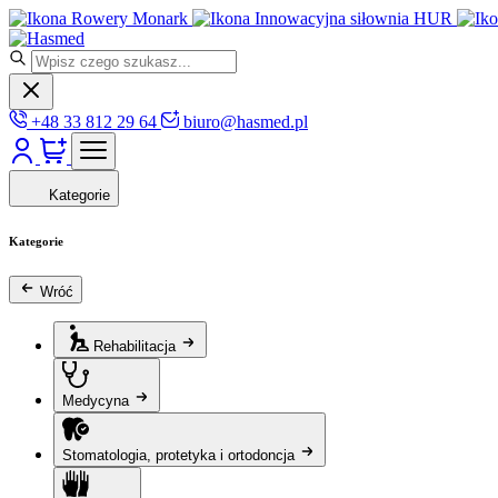
Rowery Monark
Innowacyjna siłownia HUR
+48 33 812 29 64
biuro@hasmed.pl
Kategorie
Kategorie
Wróć
Rehabilitacja
Medycyna
Stomatologia, protetyka i ortodoncja