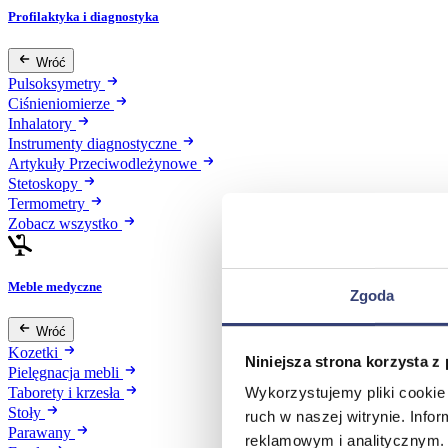
Profilaktyka i diagnostyka
Wróć
Pulsoksymetry
Ciśnieniomierze
Inhalatory
Instrumenty diagnostyczne
Artykuły Przeciwodleżynowe
Stetoskopy
Termometry
Zobacz wszystko
Meble medyczne
Zgoda
Wróć
Kozetki
Niniejsza strona korzysta z
Pielęgnacja mebli
Wykorzystujemy pliki cookie 
Taborety i krzesła
Stoły
ruch w naszej witrynie. Inf
Parawany
reklamowym i analitycznym. 