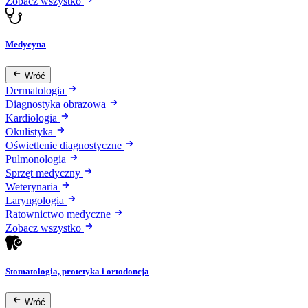
Zobacz wszystko
Medycyna
Wróć
Dermatologia
Diagnostyka obrazowa
Kardiologia
Okulistyka
Oświetlenie diagnostyczne
Pulmonologia
Sprzęt medyczny
Weterynaria
Laryngologia
Ratownictwo medyczne
Zobacz wszystko
Stomatologia, protetyka i ortodoncja
Wróć