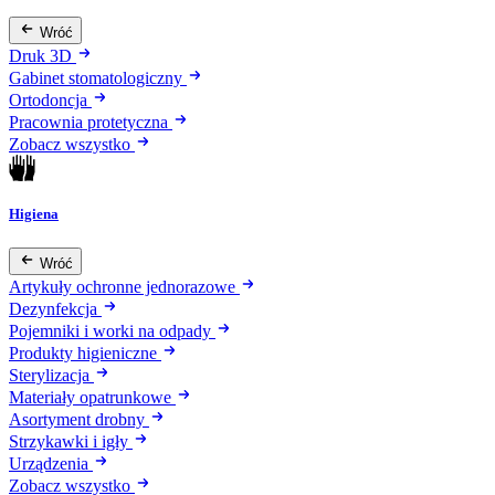
Wróć
Druk 3D
Gabinet stomatologiczny
Ortodoncja
Pracownia protetyczna
Zobacz wszystko
Higiena
Wróć
Artykuły ochronne jednorazowe
Dezynfekcja
Pojemniki i worki na odpady
Produkty higieniczne
Sterylizacja
Materiały opatrunkowe
Asortyment drobny
Strzykawki i igły
Urządzenia
Zobacz wszystko