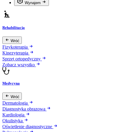
Wynajem
Rehabilitacja
Wróć
Fizykoterapia
Kinezyterapia
Sprzęt ortopedyczny
Zobacz wszystko
Medycyna
Wróć
Dermatologia
Diagnostyka obrazowa
Kardiologia
Okulistyka
Oświetlenie diagnostyczne