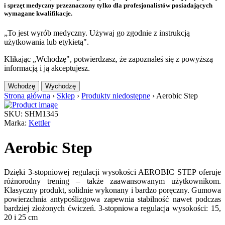
i sprzęt medyczny przeznaczony tylko dla profesjonalistów posiadających
wymagane kwalifikacje.
„To jest wyrób medyczny. Używaj go zgodnie z instrukcją
użytkowania lub etykietą".
Klikając „Wchodzę", potwierdzasz, że zapoznałeś się z powyższą
informacją i ją akceptujesz.
Wchodzę
Wychodzę
Strona główna
›
Sklep
›
Produkty niedostępne
›
Aerobic Step
SKU: SHM1345
Marka:
Kettler
Aerobic Step
Dzięki 3-stopniowej regulacji wysokości AEROBIC STEP oferuje
różnorodny trening – także zaawansowanym użytkownikom.
Klasyczny produkt, solidnie wykonany i bardzo poręczny. Gumowa
powierzchnia antypoślizgowa zapewnia stabilność nawet podczas
bardziej złożonych ćwiczeń. 3-stopniowa regulacja wysokości: 15,
20 i 25 cm