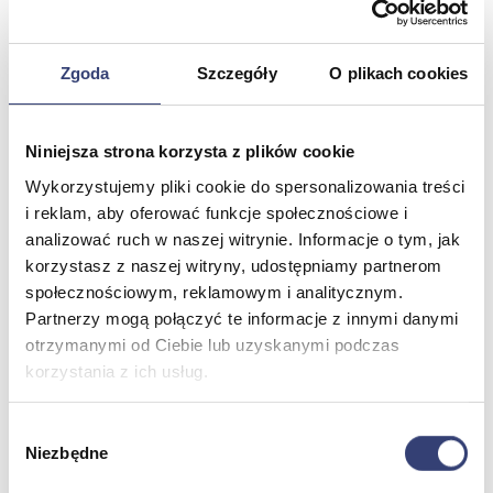
Meble medyczne
Zgoda
Szczegóły
O plikach cookies
Wróć
Kozetki
Niniejsza strona korzysta z plików cookie
Pielęgnacja mebli
Taborety i krzesła
Wykorzystujemy pliki cookie do spersonalizowania treści
Stoły
i reklam, aby oferować funkcje społecznościowe i
Parawany
analizować ruch w naszej witrynie. Informacje o tym, jak
Fotele
korzystasz z naszej witryny, udostępniamy partnerom
Zobacz wszystko
społecznościowym, reklamowym i analitycznym.
Partnerzy mogą połączyć te informacje z innymi danymi
Spa & Wellness
otrzymanymi od Ciebie lub uzyskanymi podczas
korzystania z ich usług.
Wróć
Fotele do masażu
Wybór
Urządzenia
Niezbędne
Zdrowie i uroda
zgody
Zobacz wszystko