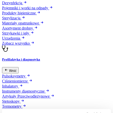
Dezynfekcja
Pojemniki i worki na odpady
Produkty higieniczne
Sterylizacja
Materiały opatrunkowe
Asortyment drobny
Strzykawki i igły
Urządzenia
Zobacz wszystko
Profilaktyka i diagnostyka
Wróć
Pulsoksymetry
Ciśnieniomierze
Inhalatory
Instrumenty diagnostyczne
Artykuły Przeciwodleżynowe
Stetoskopy
Termometry
Zobacz wszystko