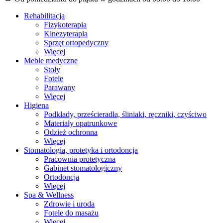
Rehabilitacja
Fizykoterapia
Kinezyterapia
Sprzęt ortopedyczny
Więcej
Meble medyczne
Stoły
Fotele
Parawany
Więcej
Higiena
Podkłady, prześcieradła, śliniaki, ręczniki, czyściwo
Materiały opatrunkowe
Odzież ochronna
Więcej
Stomatologia, protetyka i ortodoncja
Pracownia protetyczna
Gabinet stomatologiczny
Ortodoncja
Więcej
Spa & Wellness
Zdrowie i uroda
Fotele do masażu
Więcej