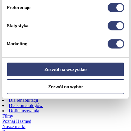
Preferencje
Dofinansowania
Statystyka
Wróć
Dofinansowania
Zobacz wszystko
Marketing
Wynajem
Zezwól na wszystkie
Wróć
Zobacz wszystko
Aquatizer Testowy
Zezwól na wybór
Robot rehabilitacyjny ROBERT®
Robotyka w rehabilitacji
Dla rehabilitacji
Dla stomatologów
Dofinansowania
Filmy
Poznaj Hasmed
Nasze marki