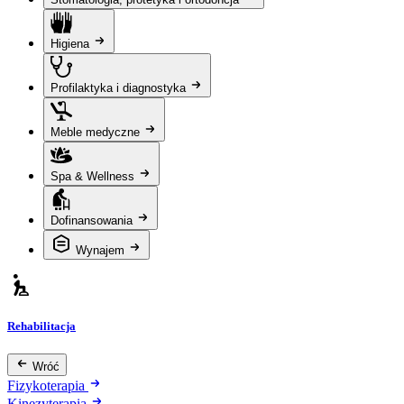
Higiena
Profilaktyka i diagnostyka
Meble medyczne
Spa & Wellness
Dofinansowania
Wynajem
Rehabilitacja
Wróć
Fizykoterapia
Kinezyterapia