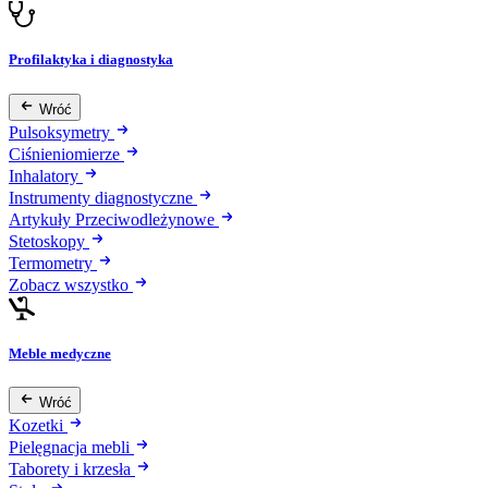
Profilaktyka i diagnostyka
Wróć
Pulsoksymetry
Ciśnieniomierze
Inhalatory
Instrumenty diagnostyczne
Artykuły Przeciwodleżynowe
Stetoskopy
Termometry
Zobacz wszystko
Meble medyczne
Wróć
Kozetki
Pielęgnacja mebli
Taborety i krzesła