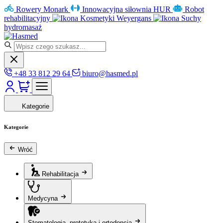
Rowery Monark
Innowacyjna siłownia HUR
Robot
rehabilitacyjny
Kosmetyki Weyergans
Suchy
hydromasaż
+48 33 812 29 64
biuro@hasmed.pl
Kategorie
Kategorie
Wróć
Rehabilitacja
Medycyna
Stomatologia, protetyka i ortodoncja