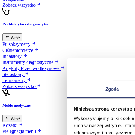
Zobacz wszystko
Profilaktyka i diagnostyka
Wróć
Pulsoksymetry
Ciśnieniomierze
Inhalatory
Instrumenty diagnostyczne
Artykuły Przeciwodleżynowe
Stetoskopy
Termometry
Zobacz wszystko
Zgoda
Meble medyczne
Niniejsza strona korzysta z
Wykorzystujemy pliki cookie 
Wróć
Kozetki
ruch w naszej witrynie. Inf
Pielęgnacja mebli
reklamowym i analitycznym. 