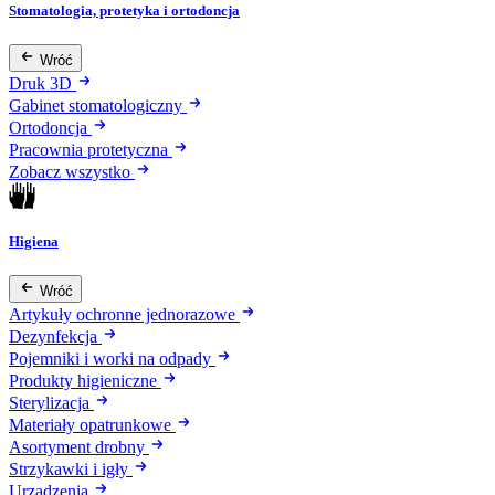
Stomatologia, protetyka i ortodoncja
Wróć
Druk 3D
Gabinet stomatologiczny
Ortodoncja
Pracownia protetyczna
Zobacz wszystko
Higiena
Wróć
Artykuły ochronne jednorazowe
Dezynfekcja
Pojemniki i worki na odpady
Produkty higieniczne
Sterylizacja
Materiały opatrunkowe
Asortyment drobny
Strzykawki i igły
Urządzenia