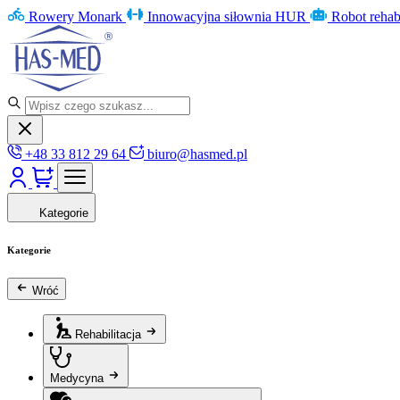
Rowery Monark
Innowacyjna siłownia HUR
Robot rehab
+48 33 812 29 64
biuro@hasmed.pl
Kategorie
Kategorie
Wróć
Rehabilitacja
Medycyna