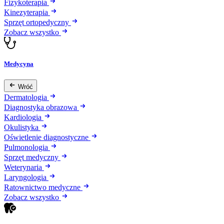
Fizykoterapia
Kinezyterapia
Sprzęt ortopedyczny
Zobacz wszystko
Medycyna
Wróć
Dermatologia
Diagnostyka obrazowa
Kardiologia
Okulistyka
Oświetlenie diagnostyczne
Pulmonologia
Sprzęt medyczny
Weterynaria
Laryngologia
Ratownictwo medyczne
Zobacz wszystko