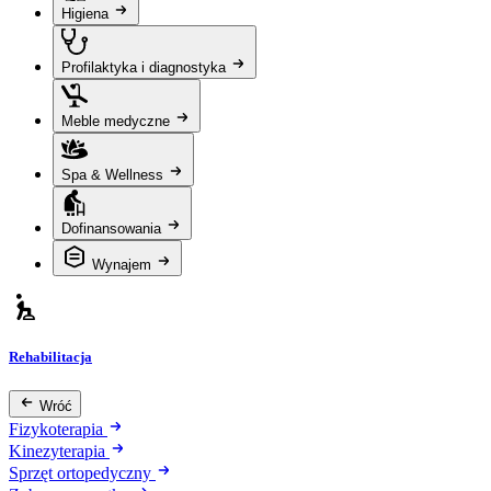
Higiena
Profilaktyka i diagnostyka
Meble medyczne
Spa & Wellness
Dofinansowania
Wynajem
Rehabilitacja
Wróć
Fizykoterapia
Kinezyterapia
Sprzęt ortopedyczny