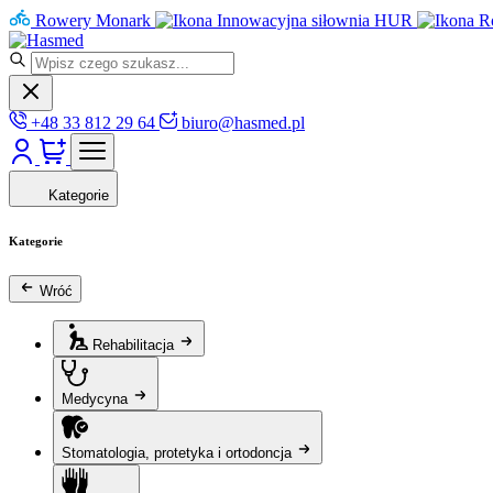
Rowery Monark
Innowacyjna siłownia HUR
R
+48 33 812 29 64
biuro@hasmed.pl
Kategorie
Kategorie
Wróć
Rehabilitacja
Medycyna
Stomatologia, protetyka i ortodoncja