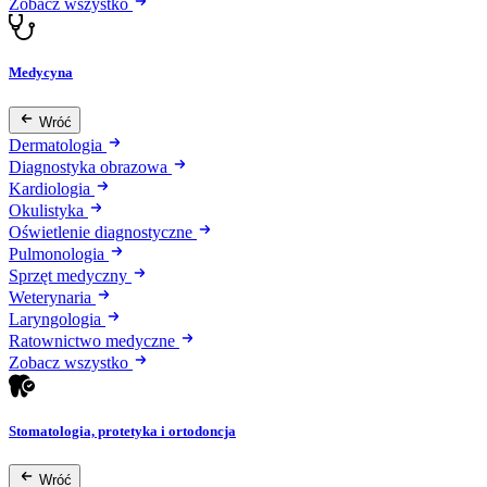
Zobacz wszystko
Medycyna
Wróć
Dermatologia
Diagnostyka obrazowa
Kardiologia
Okulistyka
Oświetlenie diagnostyczne
Pulmonologia
Sprzęt medyczny
Weterynaria
Laryngologia
Ratownictwo medyczne
Zobacz wszystko
Stomatologia, protetyka i ortodoncja
Wróć