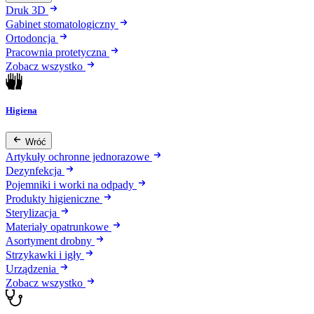
Druk 3D
Gabinet stomatologiczny
Ortodoncja
Pracownia protetyczna
Zobacz wszystko
Higiena
Wróć
Artykuły ochronne jednorazowe
Dezynfekcja
Pojemniki i worki na odpady
Produkty higieniczne
Sterylizacja
Materiały opatrunkowe
Asortyment drobny
Strzykawki i igły
Urządzenia
Zobacz wszystko