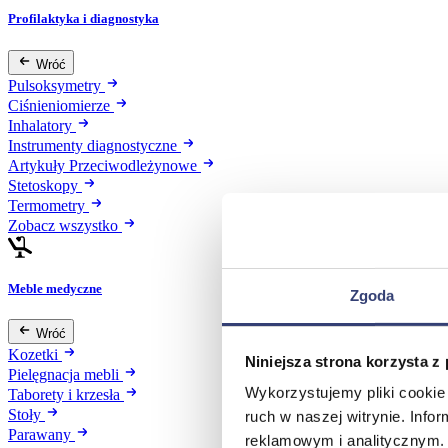
Profilaktyka i diagnostyka
Wróć
Pulsoksymetry
Ciśnieniomierze
Inhalatory
Instrumenty diagnostyczne
Artykuły Przeciwodleżynowe
Stetoskopy
Termometry
Zobacz wszystko
Meble medyczne
Zgoda
Wróć
Kozetki
Niniejsza strona korzysta z
Pielęgnacja mebli
Wykorzystujemy pliki cookie 
Taborety i krzesła
Stoły
ruch w naszej witrynie. Inf
Parawany
reklamowym i analitycznym. 