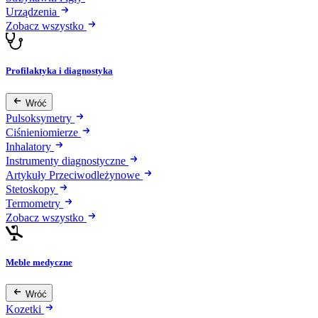
Urządzenia
Zobacz wszystko
Profilaktyka i diagnostyka
Wróć
Pulsoksymetry
Ciśnieniomierze
Inhalatory
Instrumenty diagnostyczne
Artykuły Przeciwodleżynowe
Stetoskopy
Termometry
Zobacz wszystko
Meble medyczne
Wróć
Kozetki