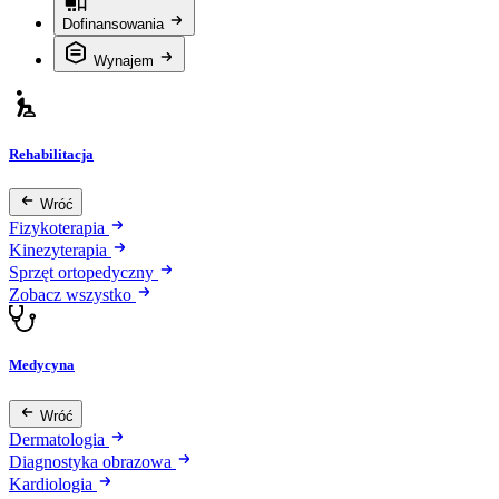
Dofinansowania
Wynajem
Rehabilitacja
Wróć
Fizykoterapia
Kinezyterapia
Sprzęt ortopedyczny
Zobacz wszystko
Medycyna
Wróć
Dermatologia
Diagnostyka obrazowa
Kardiologia