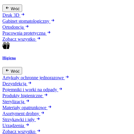
Wróć
Druk 3D
Gabinet stomatologiczny
Ortodoncja
Pracownia protetyczna
Zobacz wszystko
Higiena
Wróć
Artykuły ochronne jednorazowe
Dezynfekcja
Pojemniki i worki na odpady
Produkty higieniczne
Sterylizacja
Materiały opatrunkowe
Asortyment drobny
Strzykawki i igły
Urządzenia
Zobacz wszystko