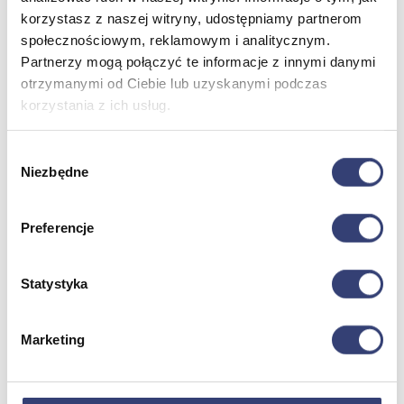
korzystasz z naszej witryny, udostępniamy partnerom
społecznościowym, reklamowym i analitycznym.
Dofinansowania
Partnerzy mogą połączyć te informacje z innymi danymi
otrzymanymi od Ciebie lub uzyskanymi podczas
Wróć
Dofinansowania
korzystania z ich usług.
Zobacz wszystko
Wybór
Niezbędne
zgody
Wynajem
Wróć
Preferencje
Zobacz wszystko
Aquatizer Testowy
Robot rehabilitacyjny ROBERT®
Statystyka
Robotyka w rehabilitacji
Dla rehabilitacji
Dla stomatologów
Marketing
Dofinansowania
Filmy
Poznaj Hasmed
Nasze marki