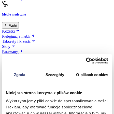
Meble medyczne
Wróć
Kozetki
Pielęgnacja mebli
Taborety i krzesła
Stoły
Parawany
Fotele
Zobacz wszystko
Zgoda
Szczegóły
O plikach cookies
Spa & Wellness
Wróć
Niniejsza strona korzysta z plików cookie
Fotele do masażu
Urządzenia
Wykorzystujemy pliki cookie do spersonalizowania treści
Zdrowie i uroda
i reklam, aby oferować funkcje społecznościowe i
Zobacz wszystko
analizować ruch w naszej witrynie. Informacje o tym, jak