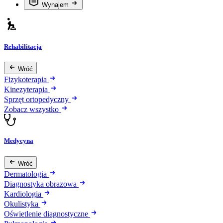
Wynajem
Rehabilitacja
Wróć
Fizykoterapia
Kinezyterapia
Sprzęt ortopedyczny
Zobacz wszystko
Medycyna
Wróć
Dermatologia
Diagnostyka obrazowa
Kardiologia
Okulistyka
Oświetlenie diagnostyczne