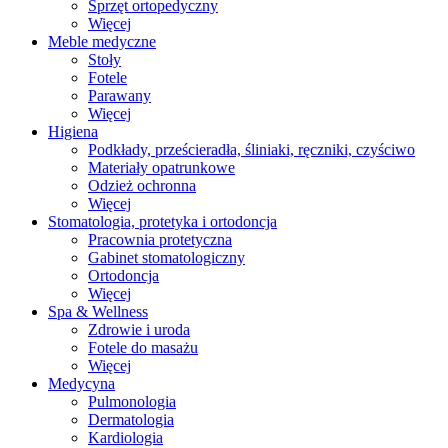
Sprzęt ortopedyczny
Więcej
Meble medyczne
Stoły
Fotele
Parawany
Więcej
Higiena
Podkłady, prześcieradła, śliniaki, ręczniki, czyściwo
Materiały opatrunkowe
Odzież ochronna
Więcej
Stomatologia, protetyka i ortodoncja
Pracownia protetyczna
Gabinet stomatologiczny
Ortodoncja
Więcej
Spa & Wellness
Zdrowie i uroda
Fotele do masażu
Więcej
Medycyna
Pulmonologia
Dermatologia
Kardiologia