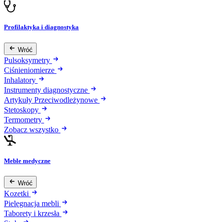
Profilaktyka i diagnostyka
Wróć
Pulsoksymetry
Ciśnieniomierze
Inhalatory
Instrumenty diagnostyczne
Artykuły Przeciwodleżynowe
Stetoskopy
Termometry
Zobacz wszystko
Meble medyczne
Wróć
Kozetki
Pielęgnacja mebli
Taborety i krzesła