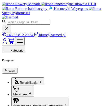
Rowery Monark
Innowacyjna siłownia HUR
Robot rehabilitacyjny
Kosmetyki Weyergans
Suchy hydromasaż
+48 33 812 29 64
biuro@hasmed.pl
Kategorie
Kategorie
Wróć
Rehabilitacja
Medycyna
Stomatologia, protetyka i ortodoncja