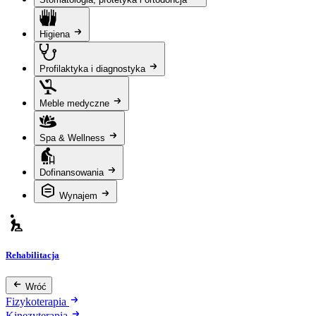
Higiena
Profilaktyka i diagnostyka
Meble medyczne
Spa & Wellness
Dofinansowania
Wynajem
Rehabilitacja
Wróć
Fizykoterapia
Kinezyterapia