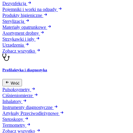
Dezynfekcja
Pojemniki i worki na odpady
Produkty higieniczne
Sterylizacja
Materiały opatrunkowe
Asortyment drobny
Strzykawki i igły
Urządzenia
Zobacz wszystko
Profilaktyka i diagnostyka
Wróć
Pulsoksymetry
Ciśnieniomierze
Inhalatory
Instrumenty diagnostyczne
Artykuły Przeciwodleżynowe
Stetoskopy
Termometry
Zobacz wszystko