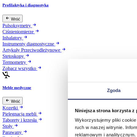
Profilaktyka i diagnostyka
Wróć
Pulsoksymetry
Ciśnieniomierze
Inhalatory
Instrumenty diagnostyczne
Artykuły Przeciwodleżynowe
Stetoskopy
Termometry
Zobacz wszystko
Meble medyczne
Zgoda
Wróć
Kozetki
Niniejsza strona korzysta z
Pielęgnacja mebli
Wykorzystujemy pliki cookie 
Taborety i krzesła
Stoły
ruch w naszej witrynie. Inf
Parawany
reklamowym i analitycznym. 