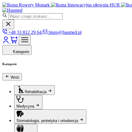
Rowery Monark
Innowacyjna siłownia HUR
+48 33 812 29 64
biuro@hasmed.pl
Kategorie
Kategorie
Wróć
Rehabilitacja
Medycyna
Stomatologia, protetyka i ortodoncja