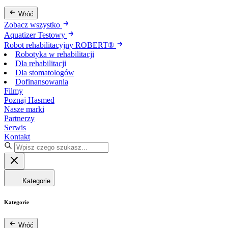
Wróć
Zobacz wszystko
Aquatizer Testowy
Robot rehabilitacyjny ROBERT®
Robotyka w rehabilitacji
Dla rehabilitacji
Dla stomatologów
Dofinansowania
Filmy
Poznaj Hasmed
Nasze marki
Partnerzy
Serwis
Kontakt
Kategorie
Kategorie
Wróć