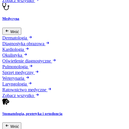
Zobacz wszystko
Medycyna
Wróć
Dermatologia
Diagnostyka obrazowa
Kardiologia
Okulistyka
Oświetlenie diagnostyczne
Pulmonologia
Sprzęt medyczny
Weterynaria
Laryngologia
Ratownictwo medyczne
Zobacz wszystko
Stomatologia, protetyka i ortodoncja
Wróć