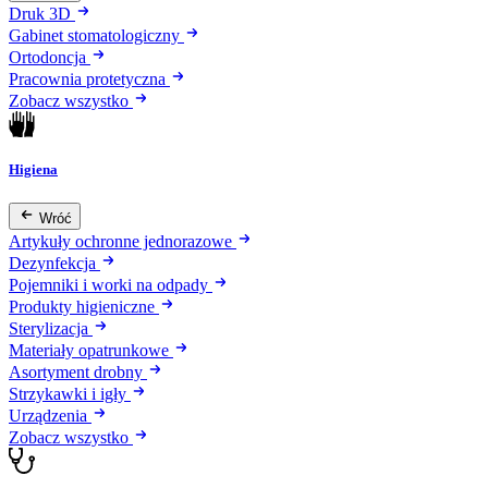
Druk 3D
Gabinet stomatologiczny
Ortodoncja
Pracownia protetyczna
Zobacz wszystko
Higiena
Wróć
Artykuły ochronne jednorazowe
Dezynfekcja
Pojemniki i worki na odpady
Produkty higieniczne
Sterylizacja
Materiały opatrunkowe
Asortyment drobny
Strzykawki i igły
Urządzenia
Zobacz wszystko