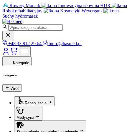
Rowery Monark
Innowacyjna siłownia HUR
Robot rehabilitacyjny
Kosmetyki Weyergans
Suchy hydromasaż
+48 33 812 29 64
biuro@hasmed.pl
Kategorie
Kategorie
Wróć
Rehabilitacja
Medycyna
Stomatologia, protetyka i ortodoncja