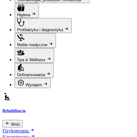
Higiena
Profilaktyka i diagnostyka
Meble medyczne
Spa & Wellness
Dofinansowania
Wynajem
Rehabilitacja
Wróć
Fizykoterapia
Kinezyterapia