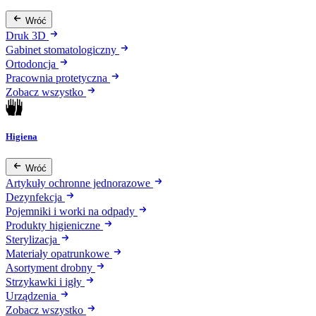
Wróć
Druk 3D
Gabinet stomatologiczny
Ortodoncja
Pracownia protetyczna
Zobacz wszystko
Higiena
Wróć
Artykuły ochronne jednorazowe
Dezynfekcja
Pojemniki i worki na odpady
Produkty higieniczne
Sterylizacja
Materiały opatrunkowe
Asortyment drobny
Strzykawki i igły
Urządzenia
Zobacz wszystko