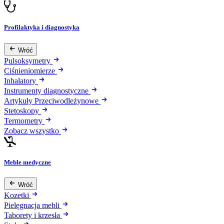
Profilaktyka i diagnostyka
Wróć
Pulsoksymetry
Ciśnieniomierze
Inhalatory
Instrumenty diagnostyczne
Artykuły Przeciwodleżynowe
Stetoskopy
Termometry
Zobacz wszystko
Meble medyczne
Wróć
Kozetki
Pielęgnacja mebli
Taborety i krzesła