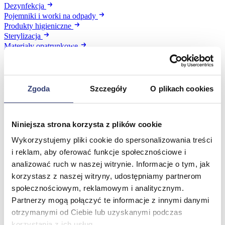
Dezynfekcja
Pojemniki i worki na odpady
Produkty higieniczne
Sterylizacja
Materiały opatrunkowe
Asortyment drobny
Strzykawki i igły
Urządzenia
Zobacz wszystko
Zgoda
Szczegóły
O plikach cookies
Profilaktyka i diagnostyka
Niniejsza strona korzysta z plików cookie
Wykorzystujemy pliki cookie do spersonalizowania treści
Wróć
Pulsoksymetry
i reklam, aby oferować funkcje społecznościowe i
Ciśnieniomierze
analizować ruch w naszej witrynie. Informacje o tym, jak
Inhalatory
korzystasz z naszej witryny, udostępniamy partnerom
Instrumenty diagnostyczne
społecznościowym, reklamowym i analitycznym.
Artykuły Przeciwodleżynowe
Partnerzy mogą połączyć te informacje z innymi danymi
Stetoskopy
Termometry
otrzymanymi od Ciebie lub uzyskanymi podczas
Zobacz wszystko
korzystania z ich usług.