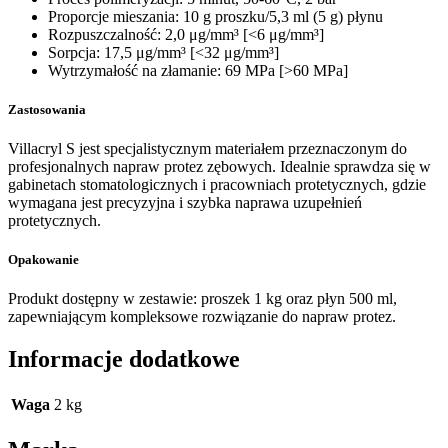
Proporcje mieszania: 10 g proszku/5,3 ml (5 g) płynu
Rozpuszczalność: 2,0 μg/mm³ [<6 μg/mm³]
Sorpcja: 17,5 μg/mm³ [<32 μg/mm³]
Wytrzymałość na złamanie: 69 MPa [>60 MPa]
Zastosowania
Villacryl S jest specjalistycznym materiałem przeznaczonym do
profesjonalnych napraw protez zębowych. Idealnie sprawdza się w
gabinetach stomatologicznych i pracowniach protetycznych, gdzie
wymagana jest precyzyjna i szybka naprawa uzupełnień
protetycznych.
Opakowanie
Produkt dostępny w zestawie: proszek 1 kg oraz płyn 500 ml,
zapewniającym kompleksowe rozwiązanie do napraw protez.
Informacje dodatkowe
Waga
2 kg