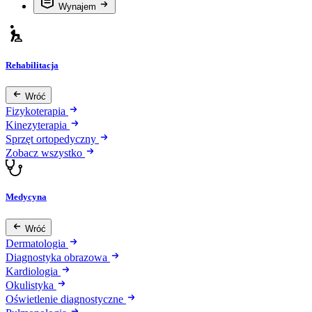
Wynajem
Rehabilitacja
Wróć
Fizykoterapia
Kinezyterapia
Sprzęt ortopedyczny
Zobacz wszystko
Medycyna
Wróć
Dermatologia
Diagnostyka obrazowa
Kardiologia
Okulistyka
Oświetlenie diagnostyczne