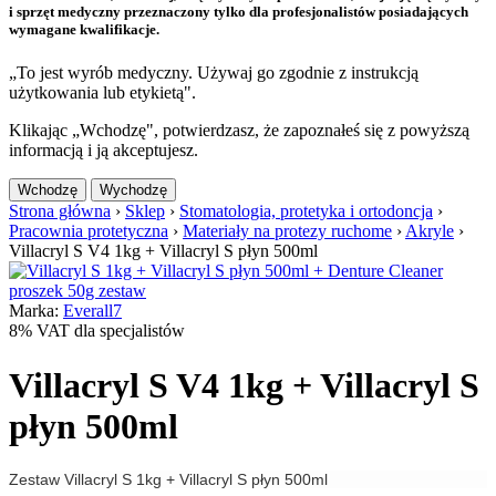
i sprzęt medyczny przeznaczony tylko dla profesjonalistów posiadających
wymagane kwalifikacje.
„To jest wyrób medyczny. Używaj go zgodnie z instrukcją
użytkowania lub etykietą".
Klikając „Wchodzę", potwierdzasz, że zapoznałeś się z powyższą
informacją i ją akceptujesz.
Wchodzę
Wychodzę
Strona główna
›
Sklep
›
Stomatologia, protetyka i ortodoncja
›
Pracownia protetyczna
›
Materiały na protezy ruchome
›
Akryle
›
Villacryl S V4 1kg + Villacryl S płyn 500ml
Marka:
Everall7
8% VAT dla specjalistów
Villacryl S V4 1kg + Villacryl S
płyn 500ml
Zestaw Villacryl S 1kg + Villacryl S płyn 500ml