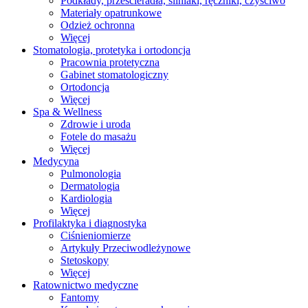
Podkłady, prześcieradła, śliniaki, ręczniki, czyściwo
Materiały opatrunkowe
Odzież ochronna
Więcej
Stomatologia, protetyka i ortodoncja
Pracownia protetyczna
Gabinet stomatologiczny
Ortodoncja
Więcej
Spa & Wellness
Zdrowie i uroda
Fotele do masażu
Więcej
Medycyna
Pulmonologia
Dermatologia
Kardiologia
Więcej
Profilaktyka i diagnostyka
Ciśnieniomierze
Artykuły Przeciwodleżynowe
Stetoskopy
Więcej
Ratownictwo medyczne
Fantomy