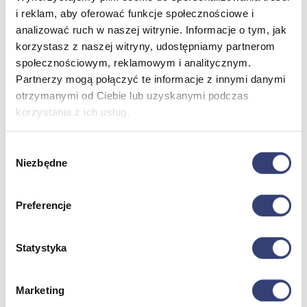
i reklam, aby oferować funkcje społecznościowe i
analizować ruch w naszej witrynie. Informacje o tym, jak
Meble medyczne
korzystasz z naszej witryny, udostępniamy partnerom
społecznościowym, reklamowym i analitycznym.
Wróć
Partnerzy mogą połączyć te informacje z innymi danymi
Kozetki
otrzymanymi od Ciebie lub uzyskanymi podczas
Pielęgnacja mebli
Taborety i krzesła
korzystania z ich usług.
Stoły
Parawany
Wybór
Fotele
Niezbędne
zgody
Zobacz wszystko
Preferencje
Spa & Wellness
Wróć
Statystyka
Fotele do masażu
Urządzenia
Zdrowie i uroda
Marketing
Zobacz wszystko