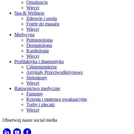
Ortodoncja
Więcej
Spa & Wellness
Zdrowie i uroda
Fotele do masażu
Więcej
Medycyna
Pulmonologia
Dermatologia
Kardiologia
Więcej
Profilaktyka i diagnostyka
Ciśnieniomierze
Artykuły Przeciwodleżynowe
Stetoskopy
Więcej
Ratownictwo medyczne
Fantomy
Krzesła i materace ewakuacyjne
Torby i plecaki
Więcej
Obserwuj nasze social media