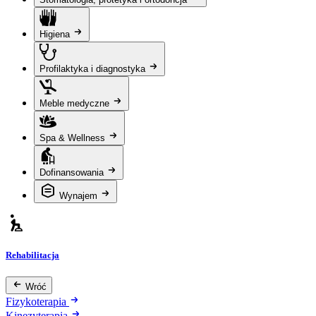
Higiena
Profilaktyka i diagnostyka
Meble medyczne
Spa & Wellness
Dofinansowania
Wynajem
Rehabilitacja
Wróć
Fizykoterapia
Kinezyterapia