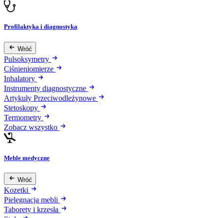
Profilaktyka i diagnostyka
Wróć
Pulsoksymetry
Ciśnieniomierze
Inhalatory
Instrumenty diagnostyczne
Artykuły Przeciwodleżynowe
Stetoskopy
Termometry
Zobacz wszystko
Meble medyczne
Wróć
Kozetki
Pielęgnacja mebli
Taborety i krzesła