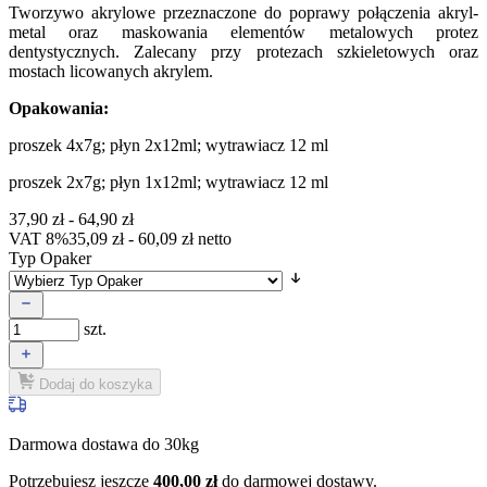
Tworzywo akrylowe przeznaczone do poprawy połączenia akryl-
metal oraz maskowania elementów metalowych protez
dentystycznych. Zalecany przy protezach szkieletowych oraz
mostach licowanych akrylem.
Opakowania
:
proszek 4x7g; płyn 2x12ml; wytrawiacz 12 ml
proszek 2x7g; płyn 1x12ml; wytrawiacz 12 ml
37,90
zł
-
64,90
zł
VAT 8%
35,09
zł
-
60,09
zł
netto
Typ Opaker
szt.
Dodaj do koszyka
Darmowa dostawa do 30kg
Potrzebujesz jeszcze
400,00
zł
do darmowej dostawy.