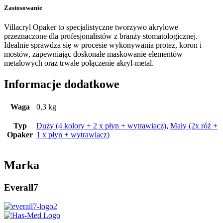
Zastosowanie
Villacryl Opaker to specjalistyczne tworzywo akrylowe
przeznaczone dla profesjonalistów z branży stomatologicznej.
Idealnie sprawdza się w procesie wykonywania protez, koron i
mostów, zapewniając doskonałe maskowanie elementów
metalowych oraz trwałe połączenie akryl-metal.
Informacje dodatkowe
Waga
0,3 kg
Typ
Duży (4 kolory + 2 x płyn + wytrawiacz)
,
Mały (2x róż +
Opaker
1 x płyn + wytrawiacz)
Marka
Everall7