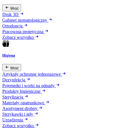
Wróć
Druk 3D
Gabinet stomatologiczny
Ortodoncja
Pracownia protetyczna
Zobacz wszystko
Higiena
Wróć
Artykuły ochronne jednorazowe
Dezynfekcja
Pojemniki i worki na odpady
Produkty higieniczne
Sterylizacja
Materiały opatrunkowe
Asortyment drobny
Strzykawki i igły
Urządzenia
Zobacz wszystko