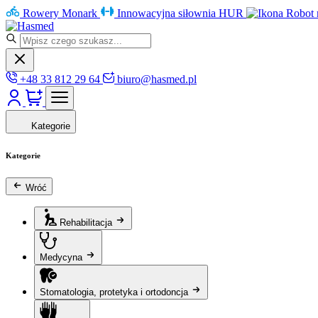
Rowery Monark
Innowacyjna siłownia HUR
Robot 
+48 33 812 29 64
biuro@hasmed.pl
Kategorie
Kategorie
Wróć
Rehabilitacja
Medycyna
Stomatologia, protetyka i ortodoncja