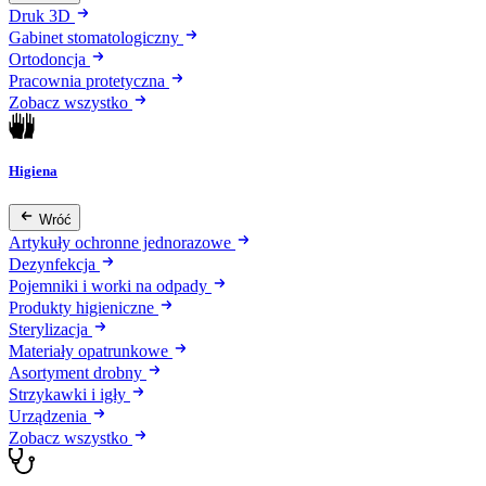
Druk 3D
Gabinet stomatologiczny
Ortodoncja
Pracownia protetyczna
Zobacz wszystko
Higiena
Wróć
Artykuły ochronne jednorazowe
Dezynfekcja
Pojemniki i worki na odpady
Produkty higieniczne
Sterylizacja
Materiały opatrunkowe
Asortyment drobny
Strzykawki i igły
Urządzenia
Zobacz wszystko