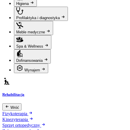
Higiena
Profilaktyka i diagnostyka
Meble medyczne
Spa & Wellness
Dofinansowania
Wynajem
Rehabilitacja
Wróć
Fizykoterapia
Kinezyterapia
Sprzęt ortopedyczny