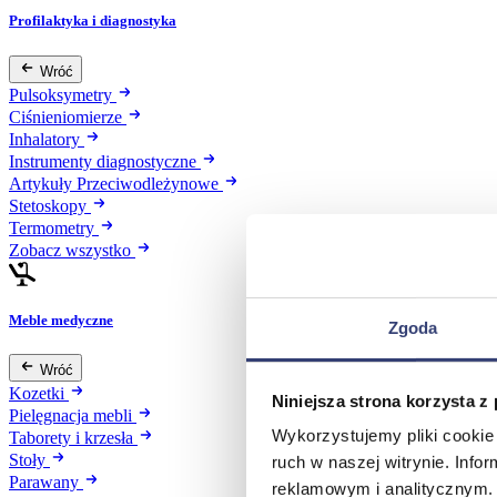
Profilaktyka i diagnostyka
Wróć
Pulsoksymetry
Ciśnieniomierze
Inhalatory
Instrumenty diagnostyczne
Artykuły Przeciwodleżynowe
Stetoskopy
Termometry
Zobacz wszystko
Meble medyczne
Zgoda
Wróć
Kozetki
Niniejsza strona korzysta z
Pielęgnacja mebli
Wykorzystujemy pliki cookie 
Taborety i krzesła
Stoły
ruch w naszej witrynie. Inf
Parawany
reklamowym i analitycznym. 