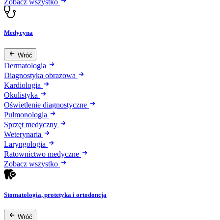
Zobacz wszystko
Medycyna
Wróć
Dermatologia
Diagnostyka obrazowa
Kardiologia
Okulistyka
Oświetlenie diagnostyczne
Pulmonologia
Sprzęt medyczny
Weterynaria
Laryngologia
Ratownictwo medyczne
Zobacz wszystko
Stomatologia, protetyka i ortodoncja
Wróć