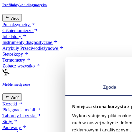
Profilaktyka i diagnostyka
Wróć
Pulsoksymetry
Ciśnieniomierze
Inhalatory
Instrumenty diagnostyczne
Artykuły Przeciwodleżynowe
Stetoskopy
Termometry
Zobacz wszystko
Meble medyczne
Zgoda
Wróć
Kozetki
Niniejsza strona korzysta z
Pielęgnacja mebli
Wykorzystujemy pliki cookie 
Taborety i krzesła
Stoły
ruch w naszej witrynie. Inf
Parawany
reklamowym i analitycznym. 