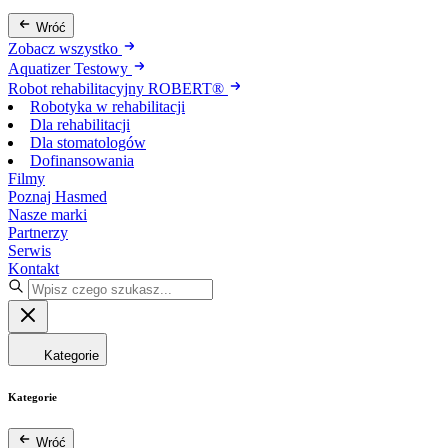
Wróć
Zobacz wszystko
Aquatizer Testowy
Robot rehabilitacyjny ROBERT®
Robotyka w rehabilitacji
Dla rehabilitacji
Dla stomatologów
Dofinansowania
Filmy
Poznaj Hasmed
Nasze marki
Partnerzy
Serwis
Kontakt
Kategorie
Kategorie
Wróć