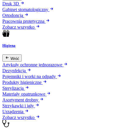
Druk 3D
Gabinet stomatologiczny
Ortodoncja
Pracownia protetyczna
Zobacz wszystko
Higiena
Wróć
Artykuły ochronne jednorazowe
Dezynfekcja
Pojemniki i worki na odpady
Produkty higieniczne
Sterylizacja
Materiały opatrunkowe
Asortyment drobny
Strzykawki i igły
Urządzenia
Zobacz wszystko