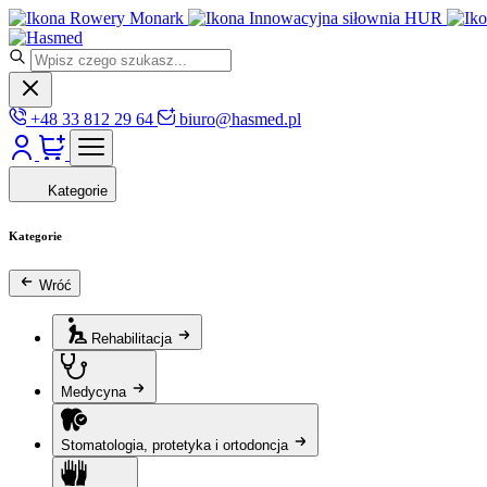
Rowery Monark
Innowacyjna siłownia HUR
+48 33 812 29 64
biuro@hasmed.pl
Kategorie
Kategorie
Wróć
Rehabilitacja
Medycyna
Stomatologia, protetyka i ortodoncja