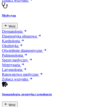
Zobacz wszystko
Medycyna
Wróć
Dermatologia
Diagnostyka obrazowa
Kardiologia
Okulistyka
Oświetlenie diagnostyczne
Pulmonologia
Sprzęt medyczny
Weterynaria
Laryngologia
Ratownictwo medyczne
Zobacz wszystko
Stomatologia, protetyka i ortodoncja
Wróć