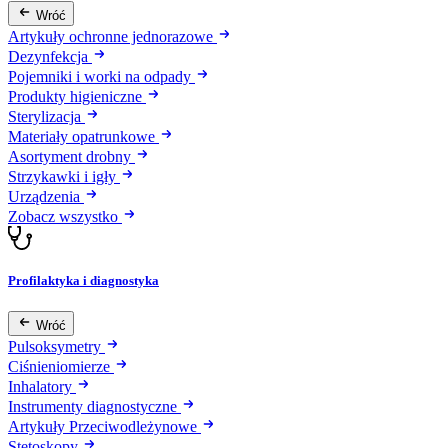
Wróć
Artykuły ochronne jednorazowe
Dezynfekcja
Pojemniki i worki na odpady
Produkty higieniczne
Sterylizacja
Materiały opatrunkowe
Asortyment drobny
Strzykawki i igły
Urządzenia
Zobacz wszystko
Profilaktyka i diagnostyka
Wróć
Pulsoksymetry
Ciśnieniomierze
Inhalatory
Instrumenty diagnostyczne
Artykuły Przeciwodleżynowe
Stetoskopy