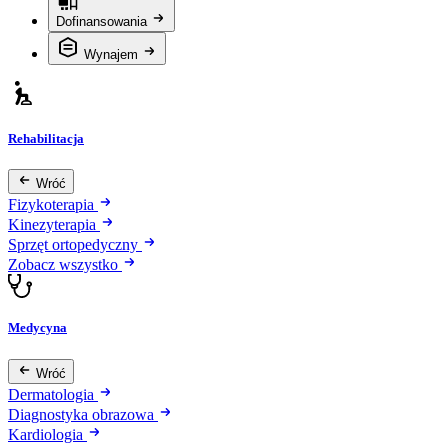
Dofinansowania
Wynajem
Rehabilitacja
Wróć
Fizykoterapia
Kinezyterapia
Sprzęt ortopedyczny
Zobacz wszystko
Medycyna
Wróć
Dermatologia
Diagnostyka obrazowa
Kardiologia