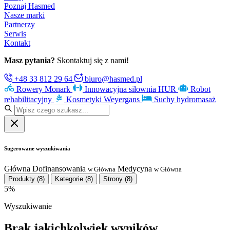
Poznaj Hasmed
Nasze marki
Partnerzy
Serwis
Kontakt
Masz pytania?
Skontaktuj się z nami!
+48 33 812 29 64
biuro@hasmed.pl
Rowery Monark
Innowacyjna siłownia HUR
Robot
rehabilitacyjny
Kosmetyki Weyergans
Suchy hydromasaż
Sugerowane wyszukiwania
Główna
Dofinansowania
Medycyna
w Główna
w Główna
Produkty
(8)
Kategorie
(8)
Strony
(8)
5%
Wyszukiwanie
Brak jakichkolwiek wyników