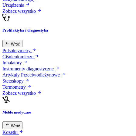
Urządzenia
Zobacz wszystko
Profilaktyka i diagnostyka
Wróć
Pulsoksymetry
Ciśnieniomierze
Inhalatory
Instrumenty diagnostyczne
Artykuły Przeciwodleżynowe
Stetoskopy
Termometry
Zobacz wszystko
Meble medyczne
Wróć
Kozetki