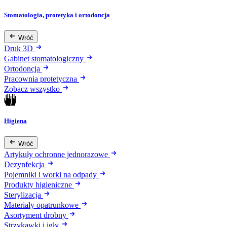
Stomatologia, protetyka i ortodoncja
Wróć
Druk 3D
Gabinet stomatologiczny
Ortodoncja
Pracownia protetyczna
Zobacz wszystko
Higiena
Wróć
Artykuły ochronne jednorazowe
Dezynfekcja
Pojemniki i worki na odpady
Produkty higieniczne
Sterylizacja
Materiały opatrunkowe
Asortyment drobny
Strzykawki i igły