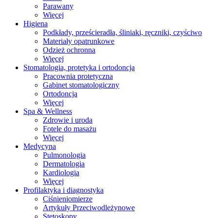
Parawany
Więcej
Higiena
Podkłady, prześcieradła, śliniaki, ręczniki, czyściwo
Materiały opatrunkowe
Odzież ochronna
Więcej
Stomatologia, protetyka i ortodoncja
Pracownia protetyczna
Gabinet stomatologiczny
Ortodoncja
Więcej
Spa & Wellness
Zdrowie i uroda
Fotele do masażu
Więcej
Medycyna
Pulmonologia
Dermatologia
Kardiologia
Więcej
Profilaktyka i diagnostyka
Ciśnieniomierze
Artykuły Przeciwodleżynowe
Stetoskopy