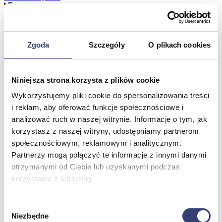
Meble medyczne
Zgoda
Szczegóły
O plikach cookies
Wróć
Kozetki
Pielęgnacja mebli
Niniejsza strona korzysta z plików cookie
Taborety i krzesła
Stoły
Wykorzystujemy pliki cookie do spersonalizowania treści
Parawany
i reklam, aby oferować funkcje społecznościowe i
Fotele
analizować ruch w naszej witrynie. Informacje o tym, jak
Zobacz wszystko
korzystasz z naszej witryny, udostępniamy partnerom
społecznościowym, reklamowym i analitycznym.
Spa & Wellness
Partnerzy mogą połączyć te informacje z innymi danymi
otrzymanymi od Ciebie lub uzyskanymi podczas
Wróć
korzystania z ich usług.
Fotele do masażu
Urządzenia
Zdrowie i uroda
Wybór
Zobacz wszystko
Niezbędne
zgody