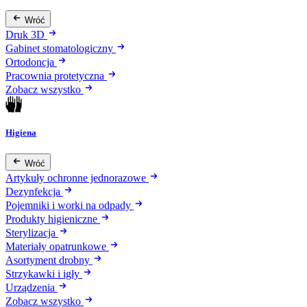
Wróć
Druk 3D
Gabinet stomatologiczny
Ortodoncja
Pracownia protetyczna
Zobacz wszystko
Higiena
Wróć
Artykuły ochronne jednorazowe
Dezynfekcja
Pojemniki i worki na odpady
Produkty higieniczne
Sterylizacja
Materiały opatrunkowe
Asortyment drobny
Strzykawki i igły
Urządzenia
Zobacz wszystko