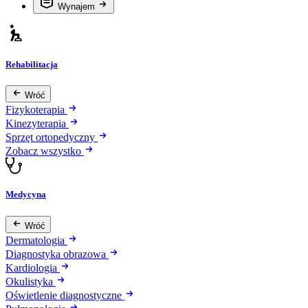
Wynajem
Rehabilitacja
Wróć
Fizykoterapia
Kinezyterapia
Sprzęt ortopedyczny
Zobacz wszystko
Medycyna
Wróć
Dermatologia
Diagnostyka obrazowa
Kardiologia
Okulistyka
Oświetlenie diagnostyczne