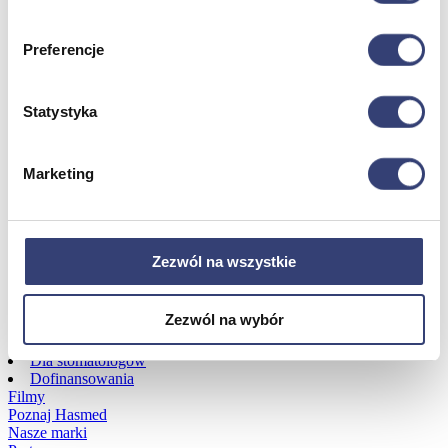
Dofinansowania
Preferencje
Wróć
Statystyka
Dofinansowania
Zobacz wszystko
Marketing
Wynajem
Wróć
Zezwól na wszystkie
Zobacz wszystko
Aquatizer Testowy
Robot rehabilitacyjny ROBERT®
Zezwól na wybór
Robotyka w rehabilitacji
Dla rehabilitacji
Dla stomatologów
Dofinansowania
Filmy
Poznaj Hasmed
Nasze marki