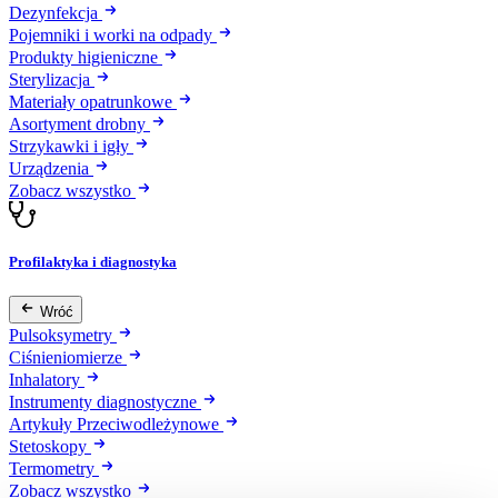
Dezynfekcja
Pojemniki i worki na odpady
Produkty higieniczne
Sterylizacja
Materiały opatrunkowe
Asortyment drobny
Strzykawki i igły
Urządzenia
Zobacz wszystko
Profilaktyka i diagnostyka
Wróć
Pulsoksymetry
Ciśnieniomierze
Inhalatory
Instrumenty diagnostyczne
Artykuły Przeciwodleżynowe
Stetoskopy
Termometry
Zobacz wszystko