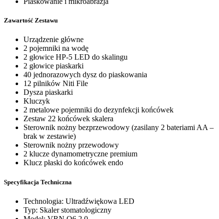
Piaskowanie i mikroabrazja
Zawartość Zestawu
Urządzenie główne
2 pojemniki na wodę
2 głowice HP-5 LED do skalingu
2 głowice piaskarki
40 jednorazowych dysz do piaskowania
12 pilników Niti File
Dysza piaskarki
Kluczyk
2 metalowe pojemniki do dezynfekcji końcówek
Zestaw 22 końcówek skalera
Sterownik nożny bezprzewodowy (zasilany 2 bateriami AA –
brak w zestawie)
Sterownik nożny przewodowy
2 klucze dynamometryczne premium
Klucz płaski do końcówek endo
Specyfikacja Techniczna
Technologia: Ultradźwiękowa LED
Typ: Skaler stomatologiczny
Model: VRN Q6 2.0