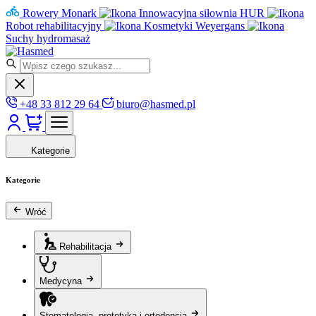
Rowery Monark
Innowacyjna siłownia HUR
Robot rehabilitacyjny
Kosmetyki Weyergans
Suchy hydromasaż
+48 33 812 29 64
biuro@hasmed.pl
Kategorie
Kategorie
Wróć
Rehabilitacja
Medycyna
Stomatologia, protetyka i ortodoncja