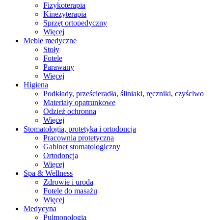
Fizykoterapia
Kinezyterapia
Sprzęt ortopedyczny
Więcej
Meble medyczne
Stoły
Fotele
Parawany
Więcej
Higiena
Podkłady, prześcieradła, śliniaki, ręczniki, czyściwo
Materiały opatrunkowe
Odzież ochronna
Więcej
Stomatologia, protetyka i ortodoncja
Pracownia protetyczna
Gabinet stomatologiczny
Ortodoncja
Więcej
Spa & Wellness
Zdrowie i uroda
Fotele do masażu
Więcej
Medycyna
Pulmonologia