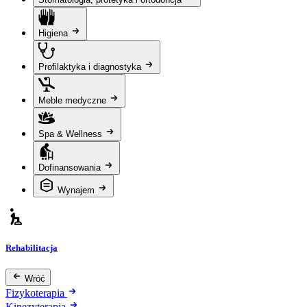
Higiena
Profilaktyka i diagnostyka
Meble medyczne
Spa & Wellness
Dofinansowania
Wynajem
Rehabilitacja
Wróć
Fizykoterapia
Kinezyterapia