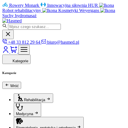
Rowery Monark
Innowacyjna siłownia HUR
Robot rehabilitacyjny
Kosmetyki Weyergans
Suchy hydromasaż
+48 33 812 29 64
biuro@hasmed.pl
Kategorie
Kategorie
Wróć
Rehabilitacja
Medycyna
Stomatologia, protetyka i ortodoncja