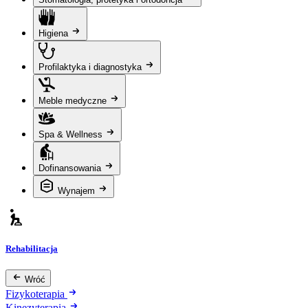
Higiena
Profilaktyka i diagnostyka
Meble medyczne
Spa & Wellness
Dofinansowania
Wynajem
Rehabilitacja
Wróć
Fizykoterapia
Kinezyterapia