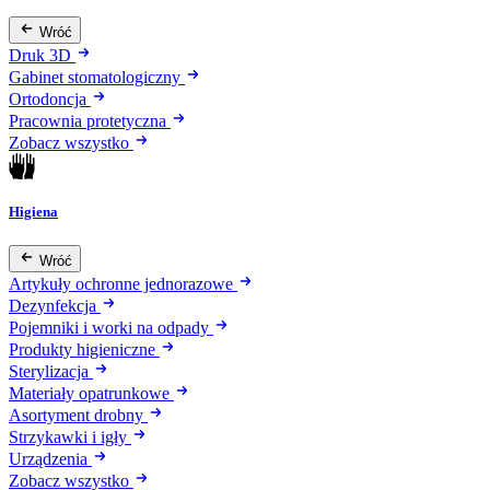
Wróć
Druk 3D
Gabinet stomatologiczny
Ortodoncja
Pracownia protetyczna
Zobacz wszystko
Higiena
Wróć
Artykuły ochronne jednorazowe
Dezynfekcja
Pojemniki i worki na odpady
Produkty higieniczne
Sterylizacja
Materiały opatrunkowe
Asortyment drobny
Strzykawki i igły
Urządzenia
Zobacz wszystko