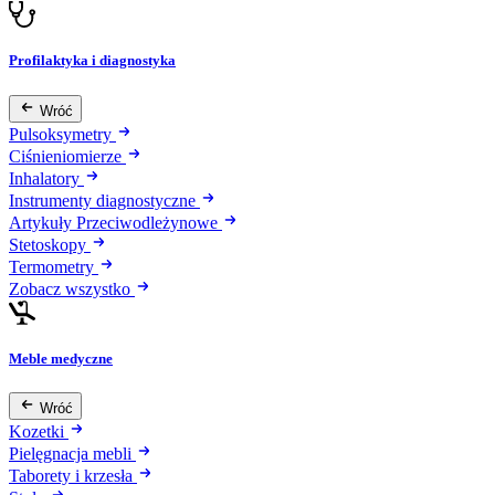
Profilaktyka i diagnostyka
Wróć
Pulsoksymetry
Ciśnieniomierze
Inhalatory
Instrumenty diagnostyczne
Artykuły Przeciwodleżynowe
Stetoskopy
Termometry
Zobacz wszystko
Meble medyczne
Wróć
Kozetki
Pielęgnacja mebli
Taborety i krzesła