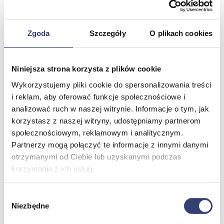
Dezynfekcja
Pojemniki i worki na odpady
Produkty higieniczne
Zgoda
Szczegóły
O plikach cookies
Sterylizacja
Materiały opatrunkowe
Asortyment drobny
Strzykawki i igły
Niniejsza strona korzysta z plików cookie
Urządzenia
Wykorzystujemy pliki cookie do spersonalizowania treści
Zobacz wszystko
i reklam, aby oferować funkcje społecznościowe i
analizować ruch w naszej witrynie. Informacje o tym, jak
Profilaktyka i diagnostyka
korzystasz z naszej witryny, udostępniamy partnerom
społecznościowym, reklamowym i analitycznym.
Wróć
Partnerzy mogą połączyć te informacje z innymi danymi
Pulsoksymetry
otrzymanymi od Ciebie lub uzyskanymi podczas
Ciśnieniomierze
korzystania z ich usług.
Inhalatory
Instrumenty diagnostyczne
Artykuły Przeciwodleżynowe
Wybór
Stetoskopy
Niezbędne
zgody
Termometry
Zobacz wszystko