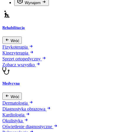
Wynajem
Rehabilitacja
Wróć
Fizykoterapia
Kinezyterapia
Sprzęt ortopedyczny
Zobacz wszystko
Medycyna
Wróć
Dermatologia
Diagnostyka obrazowa
Kardiologia
Okulistyka
Oświetlenie diagnostyczne