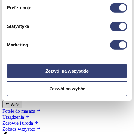
Preferencje
Meble medyczne
Statystyka
Wróć
Kozetki
Pielęgnacja mebli
Marketing
Taborety i krzesła
Stoły
Parawany
Fotele
Zezwól na wszystkie
Zobacz wszystko
Zezwól na wybór
Spa & Wellness
Wróć
Fotele do masażu
Urządzenia
Zdrowie i uroda
Zobacz wszystko