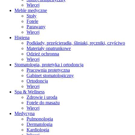
Więcej
Meble medyczne
Stoły
Fotele
Parawany
Więcej
Higiena
Podkłady, prześcieradła, śliniaki, ręczniki, czyściwo
Materiały opatrunkowe
Odzież ochronna
Więcej
Stomatologia, protetyka i ortodoncja
Pracownia protetyczna
Gabinet stomatologiczny
Ortodoncja
Więcej
Spa & Wellness
Zdrowie i uroda
Fotele do masażu
Więcej
Medycyna
Pulmonologia
Dermatologia
Kardiologia