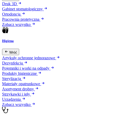
Druk 3D
Gabinet stomatologiczny
Ortodoncja
Pracownia protetyczna
Zobacz wszystko
Higiena
Wróć
Artykuły ochronne jednorazowe
Dezynfekcja
Pojemniki i worki na odpady
Produkty higieniczne
Sterylizacja
Materiały opatrunkowe
Asortyment drobny
Strzykawki i igły
Urządzenia
Zobacz wszystko