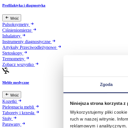
Profilaktyka i diagnostyka
Wróć
Pulsoksymetry
Ciśnieniomierze
Inhalatory
Instrumenty diagnostyczne
Artykuły Przeciwodleżynowe
Stetoskopy
Termometry
Zobacz wszystko
Meble medyczne
Zgoda
Wróć
Kozetki
Niniejsza strona korzysta z
Pielęgnacja mebli
Wykorzystujemy pliki cookie 
Taborety i krzesła
Stoły
ruch w naszej witrynie. Inf
Parawany
reklamowym i analitycznym. 