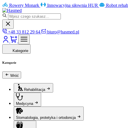
Rowery Monark
Innowacyjna siłownia HUR
Robot rehab
+48 33 812 29 64
biuro@hasmed.pl
Kategorie
Kategorie
Wróć
Rehabilitacja
Medycyna
Stomatologia, protetyka i ortodoncja