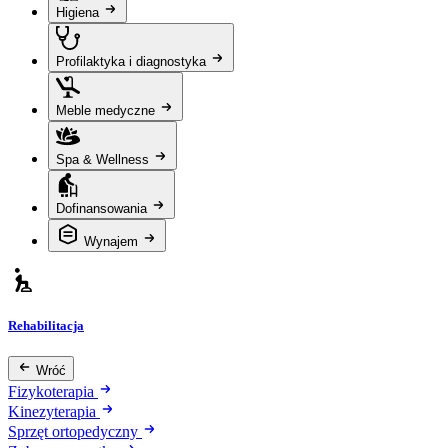
Higiena
Profilaktyka i diagnostyka
Meble medyczne
Spa & Wellness
Dofinansowania
Wynajem
Rehabilitacja
Wróć
Fizykoterapia
Kinezyterapia
Sprzęt ortopedyczny