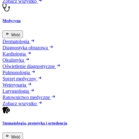
Zobacz wszystko
Medycyna
Wróć
Dermatologia
Diagnostyka obrazowa
Kardiologia
Okulistyka
Oświetlenie diagnostyczne
Pulmonologia
Sprzęt medyczny
Weterynaria
Laryngologia
Ratownictwo medyczne
Zobacz wszystko
Stomatologia, protetyka i ortodoncja
Wróć