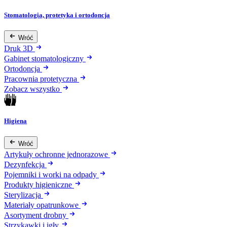
Stomatologia, protetyka i ortodoncja
Wróć
Druk 3D
Gabinet stomatologiczny
Ortodoncja
Pracownia protetyczna
Zobacz wszystko
Higiena
Wróć
Artykuły ochronne jednorazowe
Dezynfekcja
Pojemniki i worki na odpady
Produkty higieniczne
Sterylizacja
Materiały opatrunkowe
Asortyment drobny
Strzykawki i igły