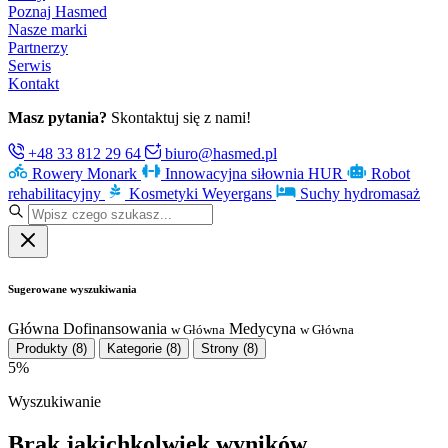
Poznaj Hasmed
Nasze marki
Partnerzy
Serwis
Kontakt
Masz pytania?
Skontaktuj się z nami!
+48 33 812 29 64
biuro@hasmed.pl
Rowery Monark
Innowacyjna siłownia HUR
Robot
rehabilitacyjny
Kosmetyki Weyergans
Suchy hydromasaż
Sugerowane wyszukiwania
Główna
Dofinansowania
Medycyna
w Główna
w Główna
Produkty
(8)
Kategorie
(8)
Strony
(8)
5%
Wyszukiwanie
Brak jakichkolwiek wyników