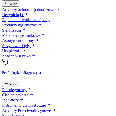
Wróć
Artykuły ochronne jednorazowe
Dezynfekcja
Pojemniki i worki na odpady
Produkty higieniczne
Sterylizacja
Materiały opatrunkowe
Asortyment drobny
Strzykawki i igły
Urządzenia
Zobacz wszystko
Profilaktyka i diagnostyka
Wróć
Pulsoksymetry
Ciśnieniomierze
Inhalatory
Instrumenty diagnostyczne
Artykuły Przeciwodleżynowe
Stetoskopy