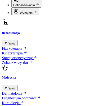
Dofinansowania
Wynajem
Rehabilitacja
Wróć
Fizykoterapia
Kinezyterapia
Sprzęt ortopedyczny
Zobacz wszystko
Medycyna
Wróć
Dermatologia
Diagnostyka obrazowa
Kardiologia