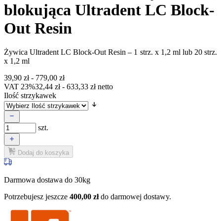
blokująca Ultradent LC Block-
Out Resin
Żywica Ultradent LC Block-Out Resin
– 1 strz. x 1,2 ml lub 20 strz.
x 1,2 ml
39,90
zł
-
779,00
zł
VAT 23%
32,44
zł
-
633,33
zł
netto
Ilość strzykawek
szt.
Dodaj do koszyka
Darmowa dostawa do 30kg
Potrzebujesz jeszcze
400,00
zł
do darmowej dostawy.