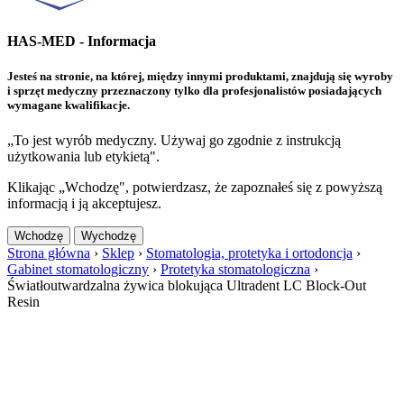
HAS-MED - Informacja
Jesteś na stronie, na której, między innymi produktami, znajdują się wyroby
i sprzęt medyczny przeznaczony tylko dla profesjonalistów posiadających
wymagane kwalifikacje.
„To jest wyrób medyczny. Używaj go zgodnie z instrukcją
użytkowania lub etykietą".
Klikając „Wchodzę", potwierdzasz, że zapoznałeś się z powyższą
informacją i ją akceptujesz.
Wchodzę
Wychodzę
Strona główna
›
Sklep
›
Stomatologia, protetyka i ortodoncja
›
Gabinet stomatologiczny
›
Protetyka stomatologiczna
›
Światłoutwardzalna żywica blokująca Ultradent LC Block-Out
Resin