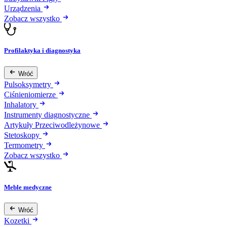
Urządzenia
Zobacz wszystko
Profilaktyka i diagnostyka
Wróć
Pulsoksymetry
Ciśnieniomierze
Inhalatory
Instrumenty diagnostyczne
Artykuły Przeciwodleżynowe
Stetoskopy
Termometry
Zobacz wszystko
Meble medyczne
Wróć
Kozetki