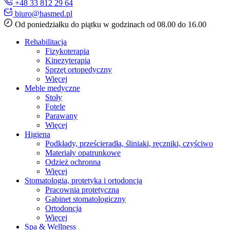
+48 33 812 29 64
biuro@hasmed.pl
Od poniedziałku do piątku w godzinach od 08.00 do 16.00
Rehabilitacja
Fizykoterapia
Kinezyterapia
Sprzęt ortopedyczny
Więcej
Meble medyczne
Stoły
Fotele
Parawany
Więcej
Higiena
Podkłady, prześcieradła, śliniaki, ręczniki, czyściwo
Materiały opatrunkowe
Odzież ochronna
Więcej
Stomatologia, protetyka i ortodoncja
Pracownia protetyczna
Gabinet stomatologiczny
Ortodoncja
Więcej
Spa & Wellness