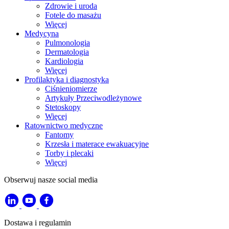
Zdrowie i uroda
Fotele do masażu
Więcej
Medycyna
Pulmonologia
Dermatologia
Kardiologia
Więcej
Profilaktyka i diagnostyka
Ciśnieniomierze
Artykuły Przeciwodleżynowe
Stetoskopy
Więcej
Ratownictwo medyczne
Fantomy
Krzesła i materace ewakuacyjne
Torby i plecaki
Więcej
Obserwuj nasze social media
Dostawa i regulamin