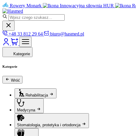
Rowery Monark
Innowacyjna siłownia HUR
R
+48 33 812 29 64
biuro@hasmed.pl
Kategorie
Kategorie
Wróć
Rehabilitacja
Medycyna
Stomatologia, protetyka i ortodoncja