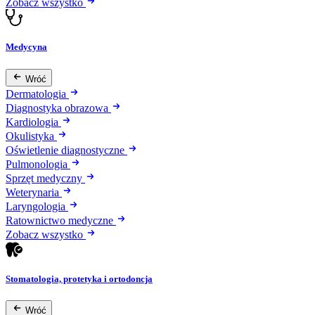
Zobacz wszystko
Medycyna
Wróć
Dermatologia
Diagnostyka obrazowa
Kardiologia
Okulistyka
Oświetlenie diagnostyczne
Pulmonologia
Sprzęt medyczny
Weterynaria
Laryngologia
Ratownictwo medyczne
Zobacz wszystko
Stomatologia, protetyka i ortodoncja
Wróć