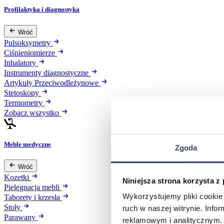
Profilaktyka i diagnostyka
Wróć
Pulsoksymetry
Ciśnieniomierze
Inhalatory
Instrumenty diagnostyczne
Artykuły Przeciwodleżynowe
Stetoskopy
Termometry
Zobacz wszystko
Meble medyczne
Zgoda
Wróć
Kozetki
Niniejsza strona korzysta z
Pielęgnacja mebli
Wykorzystujemy pliki cookie 
Taborety i krzesła
Stoły
ruch w naszej witrynie. Inf
Parawany
reklamowym i analitycznym. 