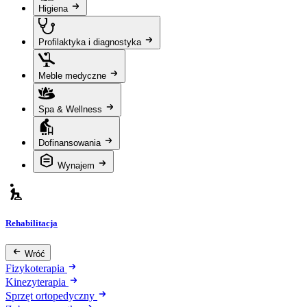
Higiena
Profilaktyka i diagnostyka
Meble medyczne
Spa & Wellness
Dofinansowania
Wynajem
Rehabilitacja
Wróć
Fizykoterapia
Kinezyterapia
Sprzęt ortopedyczny