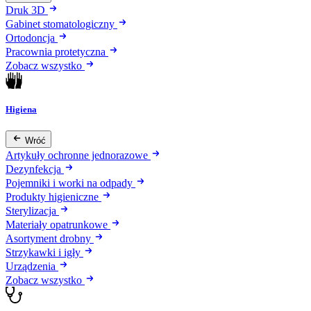
Druk 3D
Gabinet stomatologiczny
Ortodoncja
Pracownia protetyczna
Zobacz wszystko
Higiena
Wróć
Artykuły ochronne jednorazowe
Dezynfekcja
Pojemniki i worki na odpady
Produkty higieniczne
Sterylizacja
Materiały opatrunkowe
Asortyment drobny
Strzykawki i igły
Urządzenia
Zobacz wszystko