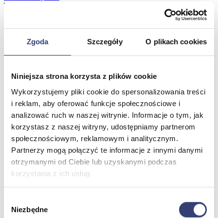
Meble medyczne
Zgoda
Szczegóły
O plikach cookies
Wróć
Kozetki
Pielęgnacja mebli
Niniejsza strona korzysta z plików cookie
Taborety i krzesła
Stoły
Wykorzystujemy pliki cookie do spersonalizowania treści
Parawany
i reklam, aby oferować funkcje społecznościowe i
Fotele
analizować ruch w naszej witrynie. Informacje o tym, jak
Zobacz wszystko
korzystasz z naszej witryny, udostępniamy partnerom
społecznościowym, reklamowym i analitycznym.
Spa & Wellness
Partnerzy mogą połączyć te informacje z innymi danymi
otrzymanymi od Ciebie lub uzyskanymi podczas
Wróć
korzystania z ich usług.
Fotele do masażu
Urządzenia
Wybór
Zdrowie i uroda
Niezbędne
Zobacz wszystko
zgody