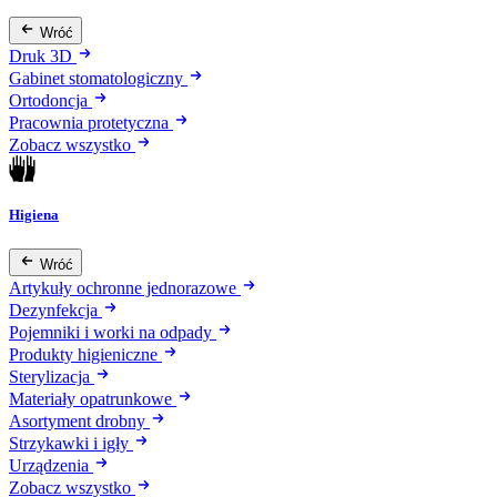
Wróć
Druk 3D
Gabinet stomatologiczny
Ortodoncja
Pracownia protetyczna
Zobacz wszystko
Higiena
Wróć
Artykuły ochronne jednorazowe
Dezynfekcja
Pojemniki i worki na odpady
Produkty higieniczne
Sterylizacja
Materiały opatrunkowe
Asortyment drobny
Strzykawki i igły
Urządzenia
Zobacz wszystko