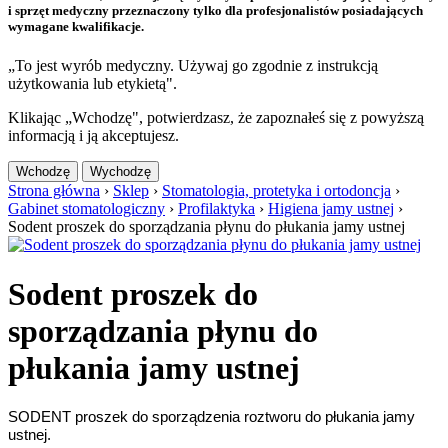
i sprzęt medyczny przeznaczony tylko dla profesjonalistów posiadających
wymagane kwalifikacje.
„To jest wyrób medyczny. Używaj go zgodnie z instrukcją
użytkowania lub etykietą".
Klikając „Wchodzę", potwierdzasz, że zapoznałeś się z powyższą
informacją i ją akceptujesz.
Wchodzę
Wychodzę
Strona główna
›
Sklep
›
Stomatologia, protetyka i ortodoncja
›
Gabinet stomatologiczny
›
Profilaktyka
›
Higiena jamy ustnej
›
Sodent proszek do sporządzania płynu do płukania jamy ustnej
Sodent proszek do
sporządzania płynu do
płukania jamy ustnej
SODENT proszek do sporządzenia roztworu do płukania jamy
ustnej.