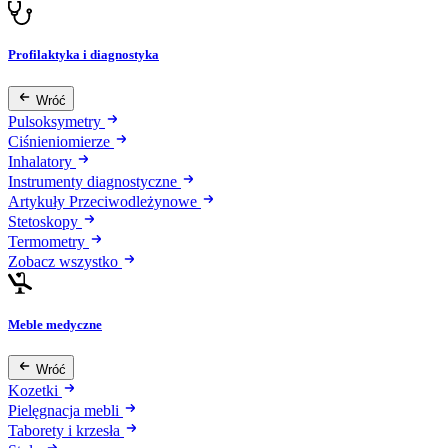
Profilaktyka i diagnostyka
Wróć
Pulsoksymetry
Ciśnieniomierze
Inhalatory
Instrumenty diagnostyczne
Artykuły Przeciwodleżynowe
Stetoskopy
Termometry
Zobacz wszystko
Meble medyczne
Wróć
Kozetki
Pielęgnacja mebli
Taborety i krzesła