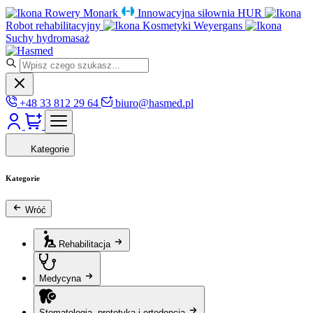
Rowery Monark
Innowacyjna siłownia HUR
Robot rehabilitacyjny
Kosmetyki Weyergans
Suchy hydromasaż
+48 33 812 29 64
biuro@hasmed.pl
Kategorie
Kategorie
Wróć
Rehabilitacja
Medycyna
Stomatologia, protetyka i ortodoncja