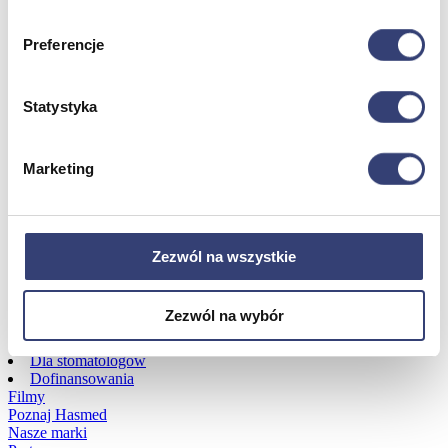
Preferencje
Dofinansowania
Wróć
Statystyka
Dofinansowania
Zobacz wszystko
Marketing
Wynajem
Wróć
Zezwól na wszystkie
Zobacz wszystko
Aquatizer Testowy
Robot rehabilitacyjny ROBERT®
Zezwól na wybór
Robotyka w rehabilitacji
Dla rehabilitacji
Dla stomatologów
Dofinansowania
Filmy
Poznaj Hasmed
Nasze marki