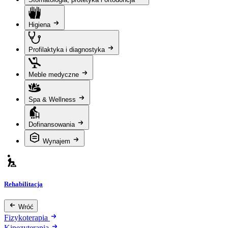
Higiena
Profilaktyka i diagnostyka
Meble medyczne
Spa & Wellness
Dofinansowania
Wynajem
Rehabilitacja
Wróć
Fizykoterapia
Kinezyterapia