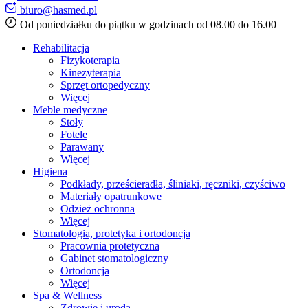
biuro@hasmed.pl
Od poniedziałku do piątku w godzinach od 08.00 do 16.00
Rehabilitacja
Fizykoterapia
Kinezyterapia
Sprzęt ortopedyczny
Więcej
Meble medyczne
Stoły
Fotele
Parawany
Więcej
Higiena
Podkłady, prześcieradła, śliniaki, ręczniki, czyściwo
Materiały opatrunkowe
Odzież ochronna
Więcej
Stomatologia, protetyka i ortodoncja
Pracownia protetyczna
Gabinet stomatologiczny
Ortodoncja
Więcej
Spa & Wellness
Zdrowie i uroda