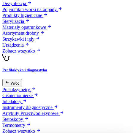
Dezynfekcja
Pojemniki i worki na odpady
Produkty higieniczne
Sterylizacja
Materiały opatrunkowe
Asortyment drobny
Strzykawki i igły
Urządzenia
Zobacz wszystko
Profilaktyka i diagnostyka
Wróć
Pulsoksymetry
Ciśnieniomierze
Inhalatory
Instrumenty diagnostyczne
Artykuły Przeciwodleżynowe
Stetoskopy
Termometry
Zobacz wszystko