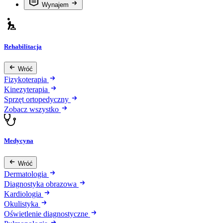
Wynajem
Rehabilitacja
Wróć
Fizykoterapia
Kinezyterapia
Sprzęt ortopedyczny
Zobacz wszystko
Medycyna
Wróć
Dermatologia
Diagnostyka obrazowa
Kardiologia
Okulistyka
Oświetlenie diagnostyczne