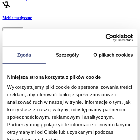
Meble medyczne
Wróć
Kozetki
Pielęgnacja mebli
Taborety i krzesła
Zgoda
Szczegóły
O plikach cookies
Stoły
Parawany
Fotele
Zobacz wszystko
Niniejsza strona korzysta z plików cookie
Wykorzystujemy pliki cookie do spersonalizowania treści
i reklam, aby oferować funkcje społecznościowe i
Spa & Wellness
analizować ruch w naszej witrynie. Informacje o tym, jak
korzystasz z naszej witryny, udostępniamy partnerom
Wróć
Fotele do masażu
społecznościowym, reklamowym i analitycznym.
Urządzenia
Partnerzy mogą połączyć te informacje z innymi danymi
Zdrowie i uroda
otrzymanymi od Ciebie lub uzyskanymi podczas
Zobacz wszystko
korzystania z ich usług.