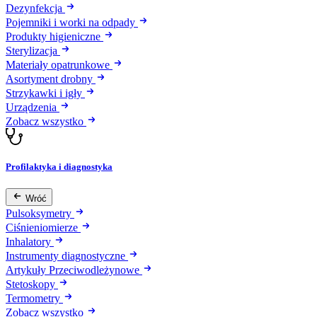
Dezynfekcja
Pojemniki i worki na odpady
Produkty higieniczne
Sterylizacja
Materiały opatrunkowe
Asortyment drobny
Strzykawki i igły
Urządzenia
Zobacz wszystko
Profilaktyka i diagnostyka
Wróć
Pulsoksymetry
Ciśnieniomierze
Inhalatory
Instrumenty diagnostyczne
Artykuły Przeciwodleżynowe
Stetoskopy
Termometry
Zobacz wszystko