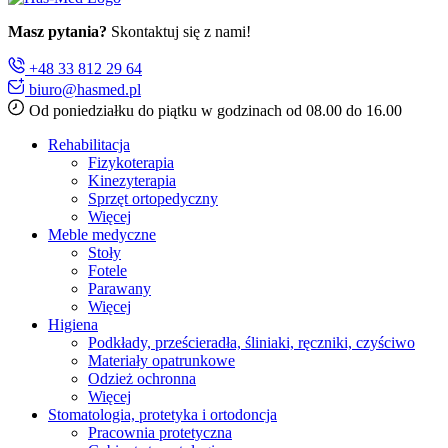
Masz pytania?
Skontaktuj się z nami!
+48 33 812 29 64
biuro@hasmed.pl
Od poniedziałku do piątku w godzinach od 08.00 do 16.00
Rehabilitacja
Fizykoterapia
Kinezyterapia
Sprzęt ortopedyczny
Więcej
Meble medyczne
Stoły
Fotele
Parawany
Więcej
Higiena
Podkłady, prześcieradła, śliniaki, ręczniki, czyściwo
Materiały opatrunkowe
Odzież ochronna
Więcej
Stomatologia, protetyka i ortodoncja
Pracownia protetyczna