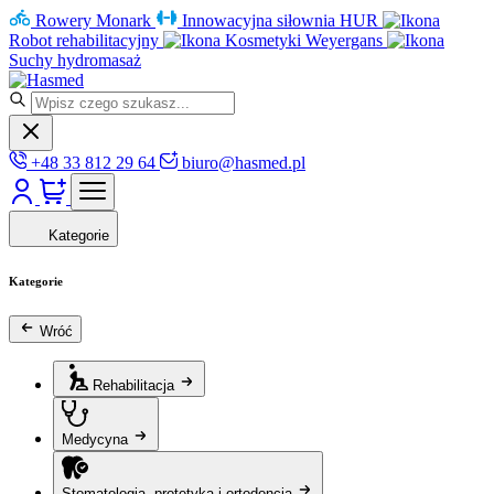
Rowery Monark
Innowacyjna siłownia HUR
Robot rehabilitacyjny
Kosmetyki Weyergans
Suchy hydromasaż
+48 33 812 29 64
biuro@hasmed.pl
Kategorie
Kategorie
Wróć
Rehabilitacja
Medycyna
Stomatologia, protetyka i ortodoncja