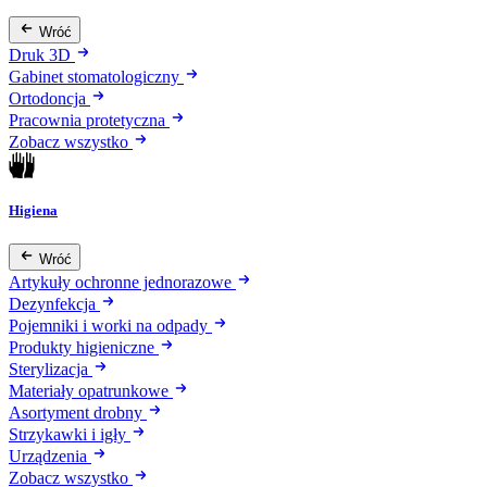
Wróć
Druk 3D
Gabinet stomatologiczny
Ortodoncja
Pracownia protetyczna
Zobacz wszystko
Higiena
Wróć
Artykuły ochronne jednorazowe
Dezynfekcja
Pojemniki i worki na odpady
Produkty higieniczne
Sterylizacja
Materiały opatrunkowe
Asortyment drobny
Strzykawki i igły
Urządzenia
Zobacz wszystko