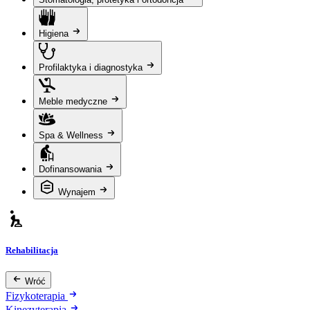
Higiena
Profilaktyka i diagnostyka
Meble medyczne
Spa & Wellness
Dofinansowania
Wynajem
Rehabilitacja
Wróć
Fizykoterapia
Kinezyterapia