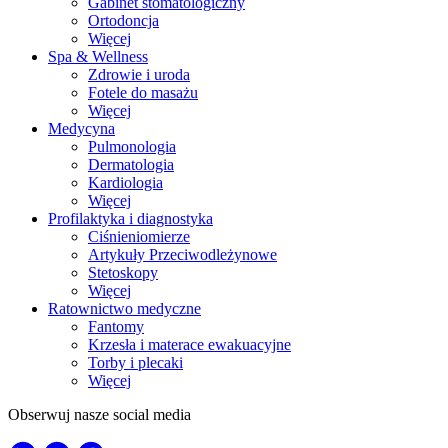
Gabinet stomatologiczny
Ortodoncja
Więcej
Spa & Wellness
Zdrowie i uroda
Fotele do masażu
Więcej
Medycyna
Pulmonologia
Dermatologia
Kardiologia
Więcej
Profilaktyka i diagnostyka
Ciśnieniomierze
Artykuły Przeciwodleżynowe
Stetoskopy
Więcej
Ratownictwo medyczne
Fantomy
Krzesła i materace ewakuacyjne
Torby i plecaki
Więcej
Obserwuj nasze social media