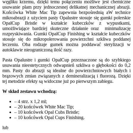
węgliku krzemu, dzięki temu połączeniu możliwe jest chemiczne
usuwanie plam przy jednoczesnej delikatnej mechanicznej abrazji.
Końcówka White Mac Tip zapewnia bezpośrednią aW technice
mikroabrazji z użyciem pasty Opalustre stosuje się gumki polerskie
OpalCup Bristle w kształcie kubeczków z wypustkami,
umożliwiające bardziej skuteczne działanie oraz minimalizację
rozpryskiwania. Gumki OpalCup Finishing w kształcie kubeczków
stosuje się do mikropolerowania powierzchni szkliwa poddanej
leczeniu. Oba rodzaje gumek można poddawać sterylizacji w
autoklawie nieograniczoną ilość razy.
Pasta Opalustre i gumki OpalCup przeznaczone są do szybkiego
usuwania nieestetycznych odwapnień szkliwa o głębokości do 0,2
mm. Pasty do abrazji są idealne do powierzchniowych białych i
brązowych zmian związanych z demineralizacją i fluorozą. Dzięki
tej metodzie efekty są widoczne już po pierwszym zabiegu.
W skład zestawu wchodzą:
– 4 strz. x 1,2 ml;
– 20 końcówek White Mac Tip;
– 10 końcówek Opal Cubs Bristle;
– 10 końcówek Opal Cups Finishing.
lub