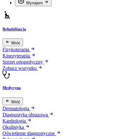
Wynajem
Rehabilitacja
Wróć
Fizykoterapia
Kinezyterapia
Sprzęt ortopedyczny
Zobacz wszystko
Medycyna
Wróć
Dermatologia
Diagnostyka obrazowa
Kardiologia
Okulistyka
Oświetlenie diagnostyczne