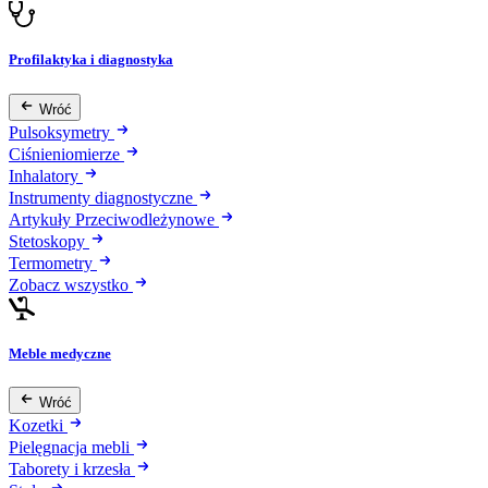
Profilaktyka i diagnostyka
Wróć
Pulsoksymetry
Ciśnieniomierze
Inhalatory
Instrumenty diagnostyczne
Artykuły Przeciwodleżynowe
Stetoskopy
Termometry
Zobacz wszystko
Meble medyczne
Wróć
Kozetki
Pielęgnacja mebli
Taborety i krzesła