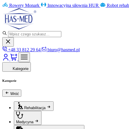
Rowery Monark
Innowacyjna siłownia HUR
Robot rehab
+48 33 812 29 64
biuro@hasmed.pl
Kategorie
Kategorie
Wróć
Rehabilitacja
Medycyna