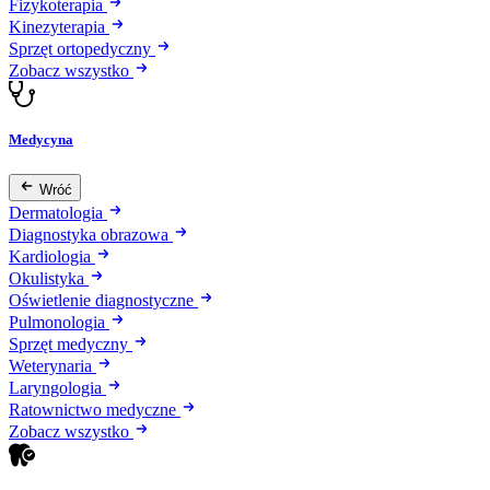
Fizykoterapia
Kinezyterapia
Sprzęt ortopedyczny
Zobacz wszystko
Medycyna
Wróć
Dermatologia
Diagnostyka obrazowa
Kardiologia
Okulistyka
Oświetlenie diagnostyczne
Pulmonologia
Sprzęt medyczny
Weterynaria
Laryngologia
Ratownictwo medyczne
Zobacz wszystko