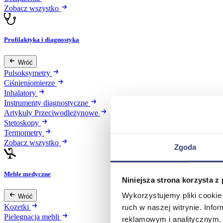
Zobacz wszystko
Profilaktyka i diagnostyka
Wróć
Pulsoksymetry
Ciśnieniomierze
Inhalatory
Instrumenty diagnostyczne
Artykuły Przeciwodleżynowe
Stetoskopy
Termometry
Zobacz wszystko
Zgoda
Meble medyczne
Niniejsza strona korzysta z
Wykorzystujemy pliki cookie 
Wróć
Kozetki
ruch w naszej witrynie. Inf
Pielęgnacja mebli
reklamowym i analitycznym. 