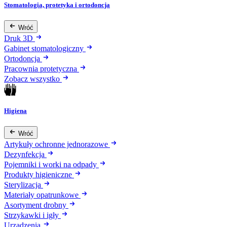
Stomatologia, protetyka i ortodoncja
Wróć
Druk 3D
Gabinet stomatologiczny
Ortodoncja
Pracownia protetyczna
Zobacz wszystko
Higiena
Wróć
Artykuły ochronne jednorazowe
Dezynfekcja
Pojemniki i worki na odpady
Produkty higieniczne
Sterylizacja
Materiały opatrunkowe
Asortyment drobny
Strzykawki i igły
Urządzenia