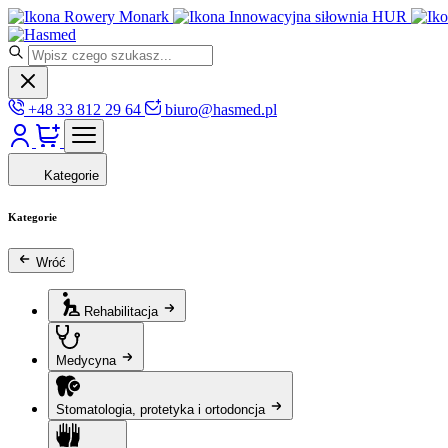
Rowery Monark
Innowacyjna siłownia HUR
+48 33 812 29 64
biuro@hasmed.pl
Kategorie
Kategorie
Wróć
Rehabilitacja
Medycyna
Stomatologia, protetyka i ortodoncja