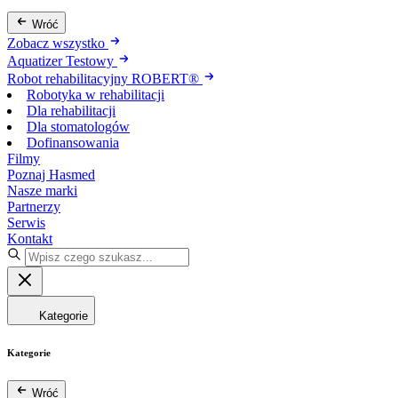
Wróć
Zobacz wszystko
Aquatizer Testowy
Robot rehabilitacyjny ROBERT®
Robotyka w rehabilitacji
Dla rehabilitacji
Dla stomatologów
Dofinansowania
Filmy
Poznaj Hasmed
Nasze marki
Partnerzy
Serwis
Kontakt
Kategorie
Kategorie
Wróć