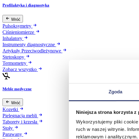
Profilaktyka i diagnostyka
Wróć
Pulsoksymetry
Ciśnieniomierze
Inhalatory
Instrumenty diagnostyczne
Artykuły Przeciwodleżynowe
Stetoskopy
Termometry
Zobacz wszystko
Meble medyczne
Zgoda
Wróć
Kozetki
Niniejsza strona korzysta z
Pielęgnacja mebli
Wykorzystujemy pliki cookie 
Taborety i krzesła
Stoły
ruch w naszej witrynie. Inf
Parawany
reklamowym i analitycznym. 