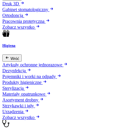
Druk 3D
Gabinet stomatologiczny
Ortodoncja
Pracownia protetyczna
Zobacz wszystko
Higiena
Wróć
Artykuły ochronne jednorazowe
Dezynfekcja
Pojemniki i worki na odpady
Produkty higieniczne
Sterylizacja
Materiały opatrunkowe
Asortyment drobny
Strzykawki i igły
Urządzenia
Zobacz wszystko