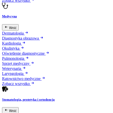
Zobacz wszystko
Medycyna
Wróć
Dermatologia
Diagnostyka obrazowa
Kardiologia
Okulistyka
Oświetlenie diagnostyczne
Pulmonologia
Sprzęt medyczny
Weterynaria
Laryngologia
Ratownictwo medyczne
Zobacz wszystko
Stomatologia, protetyka i ortodoncja
Wróć